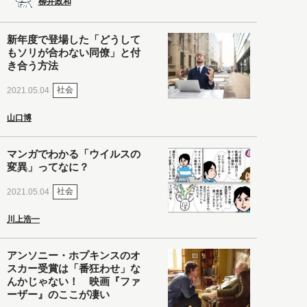
柳井政和
新年度で登場した「どうして
もソリが合わない同僚」と付
き合う方法
社会
2021.05.04
山口博
マンガでわかる「ウイルスの
変異」ってなに？
社会
2021.05.04
川上浩一
アンソニー・ホプキンスのオ
スカー受賞は「番狂わせ」な
んかじゃない！ 映画『ファ
ーザー』のここが凄い