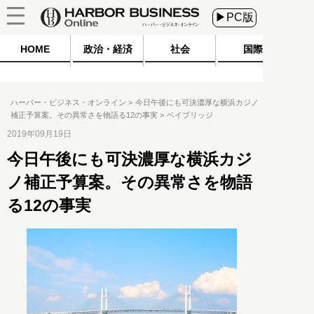
▶PC版
HOME
政治・経済
社会
国際
ハーバー・ビジネス・オンライン
今日午後にも可決濃厚な横浜カジノ
補正予算案。その異常さを物語る12の事実
ベイブリッジ
2019年09月19日
今日午後にも可決濃厚な横浜カジ
ノ補正予算案。その異常さを物語
る12の事実