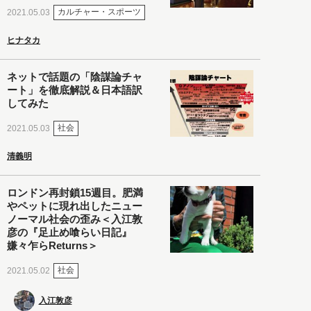
カルチャー・スポーツ
2021.05.03
ヒナタカ
ネットで話題の「陰謀論チャ
ート」を徹底解説＆日本語訳
してみた
社会
2021.05.03
清義明
ロンドン再封鎖15週目。肥満
やペットに現れ出したニュー
ノーマル社会の歪み＜入江敦
彦の『足止め喰らい日記』
嫌々乍らReturns＞
社会
2021.05.02
入江敦彦