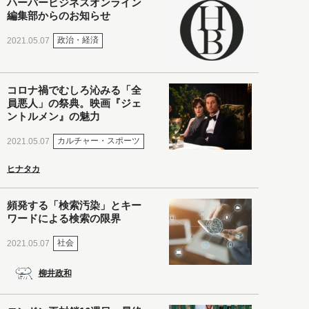
ハーバービジネスオンライン
編集部からのお知らせ
政治・経済
2021.05.07
コロナ禍でむしろ沁みる「全
員悪人」の祭典。映画『ジェ
ントルメン』の魅力
カルチャー・スポーツ
2021.05.07
ヒナタカ
頻発する「検索汚染」とキー
ワードによる検索の限界
社会
2021.05.07
柳井政和