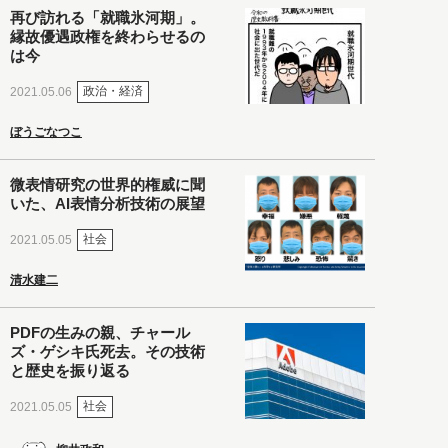
再び訪れる「就職氷河期」。
縁故優遇政権を終わらせるの
は今
政治・経済
2021.05.06
ぼうごなつこ
微表情研究の世界的権威に聞
いた、AI表情分析技術の展望
社会
2021.05.05
清水建二
PDFの生みの親、チャール
ズ・ゲシキ氏死去。その技術
と歴史を振り返る
社会
2021.05.05