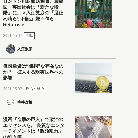
ロンドン再封鎖16週目。最終
回・英国社会は「新たな段
階」に。＜入江敦彦の『足止
め喰らい日記』嫌々乍ら
Returns＞
国際
2021.05.07
入江敦彦
仮想通貨は“仮想”な存在なの
か？ 拡大する現実世界への
影響
政治・経済
2021.05.07
柳井政和
漫画『進撃の巨人』で政治の
エッセンスを。 良質なエンタ
ーテイメントは「政治離れ」
の処方箋