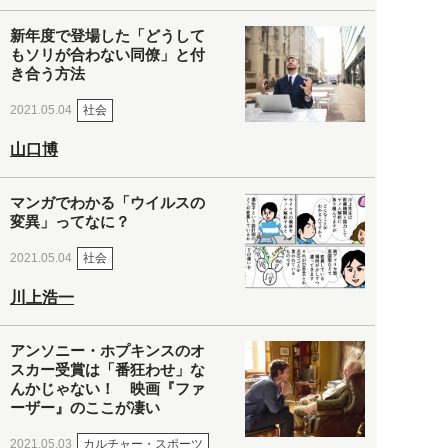
新年度で登場した「どうして
もソリが合わない同僚」と付
き合う方法
社会
2021.05.04
山口博
マンガでわかる「ウイルスの
変異」ってなに？
社会
2021.05.04
川上浩一
アンソニー・ホプキンスのオ
スカー受賞は「番狂わせ」な
んかじゃない！ 映画『ファ
ーザー』のここが凄い
カルチャー・スポーツ
2021.05.03