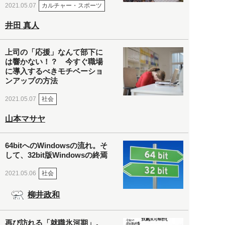
カルチャー・スポーツ
2021.05.07
井田 真人
上司の「応援」なんて部下に
は響かない！？ 今すぐ職場
に導入するべきモチベーショ
ンアップの方法
社会
2021.05.07
山本マサヤ
64bitへのWindowsの流れ。そ
して、32bit版Windowsの終焉
社会
2021.05.06
柳井政和
再び訪れる「就職氷河期」。