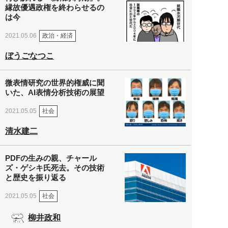
縁故優遇政権を終わらせるの
は今
政治・経済
2021.05.06
ぼうごなつこ
微表情研究の世界的権威に聞
いた、AI表情分析技術の展望
社会
2021.05.05
清水建二
PDFの生みの親、チャール
ズ・ゲシキ氏死去。その技術
と歴史を振り返る
社会
2021.05.05
柳井政和