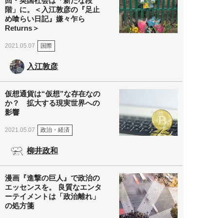
回・英国社会は「新たな段
階」に。＜入江敦彦の『足止
め喰らい日記』嫌々乍ら
Returns＞
国際
2021.05.07
入江敦彦
仮想通貨は“仮想”な存在なの
か？ 拡大する現実世界への
影響
政治・経済
2021.05.07
柳井政和
漫画『進撃の巨人』で政治の
エッセンスを。 良質なエンタ
ーテイメントは「政治離れ」
の処方箋