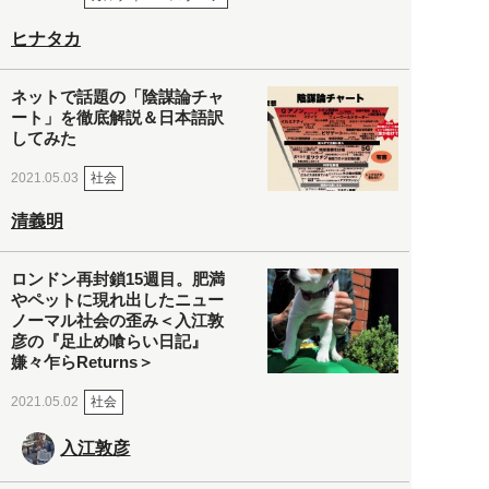
ヒナタカ
ネットで話題の「陰謀論チャ
ート」を徹底解説＆日本語訳
してみた
社会
2021.05.03
清義明
ロンドン再封鎖15週目。肥満
やペットに現れ出したニュー
ノーマル社会の歪み＜入江敦
彦の『足止め喰らい日記』
嫌々乍らReturns＞
社会
2021.05.02
入江敦彦