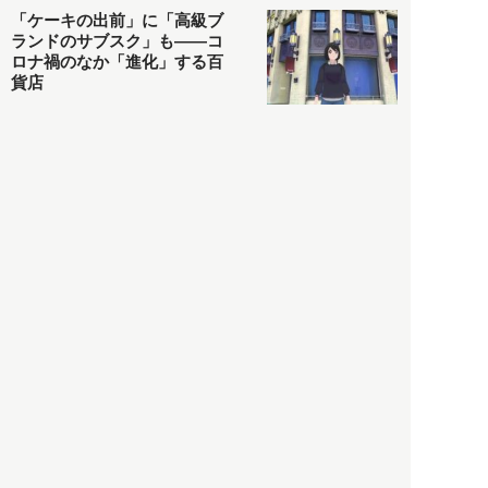
「ケーキの出前」に「高級ブ
ランドのサブスク」も――コ
ロナ禍のなか「進化」する百
貨店
政治・経済
2021.05.02
都市商業研究所
「高度外国人材」という言葉
に潜む欺瞞と、日本が搾取し
依存する圧倒的多数の外国人
労働者の実像とは？
社会
2021.05.01
月刊日本
以前の記事をもっと見る