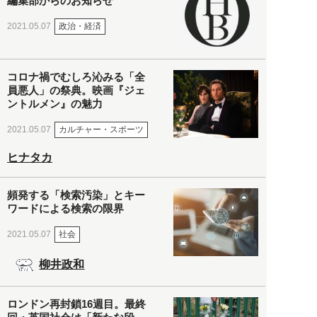
編集部からのお知らせ
政治・経済
2021.05.07
コロナ禍でむしろ沁みる「全
員悪人」の祭典。映画『ジェ
ントルメン』の魅力
カルチャー・スポーツ
2021.05.07
ヒナタカ
頻発する「検索汚染」とキー
ワードによる検索の限界
社会
2021.05.07
柳井政和
ロンドン再封鎖16週目。最終