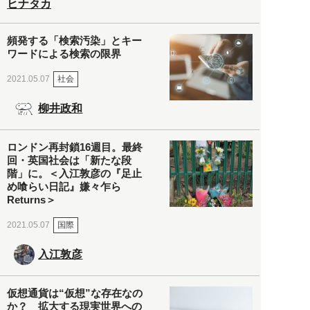
ヒナタカ
頻発する「検索汚染」とキー
ワードによる検索の限界
社会
2021.05.07
柳井政和
ロンドン再封鎖16週目。最終
回・英国社会は「新たな段
階」に。＜入江敦彦の『足止
め喰らい日記』嫌々乍ら
Returns＞
国際
2021.05.07
入江敦彦
仮想通貨は“仮想”な存在なの
か？ 拡大する現実世界への