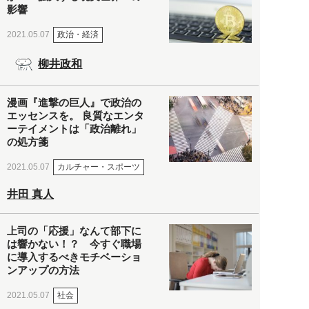
影響
政治・経済
2021.05.07
柳井政和
漫画『進撃の巨人』で政治の
エッセンスを。 良質なエンタ
ーテイメントは「政治離れ」
の処方箋
カルチャー・スポーツ
2021.05.07
井田 真人
上司の「応援」なんて部下に
は響かない！？ 今すぐ職場
に導入するべきモチベーショ
ンアップの方法
社会
2021.05.07