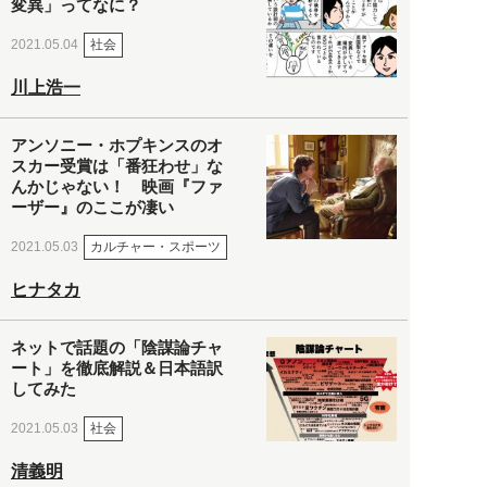
変異」ってなに？
社会
2021.05.04
川上浩一
アンソニー・ホプキンスのオ
スカー受賞は「番狂わせ」な
んかじゃない！ 映画『ファ
ーザー』のここが凄い
カルチャー・スポーツ
2021.05.03
ヒナタカ
ネットで話題の「陰謀論チャ
ート」を徹底解説＆日本語訳
してみた
社会
2021.05.03
清義明