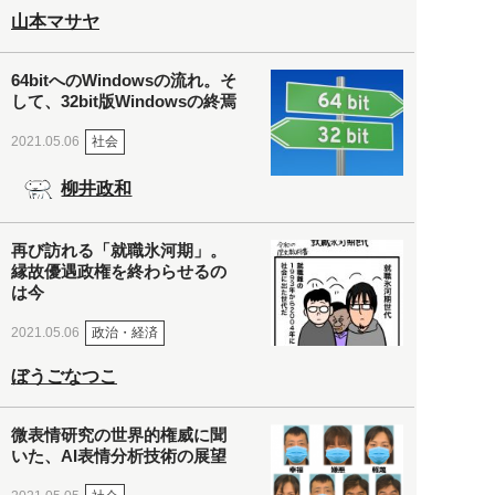
山本マサヤ
64bitへのWindowsの流れ。そ
して、32bit版Windowsの終焉
社会
2021.05.06
柳井政和
再び訪れる「就職氷河期」。
縁故優遇政権を終わらせるの
は今
政治・経済
2021.05.06
ぼうごなつこ
微表情研究の世界的権威に聞
いた、AI表情分析技術の展望