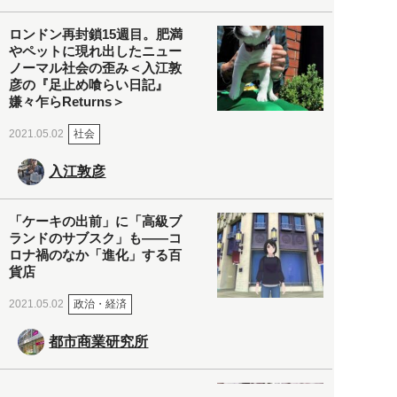
ロンドン再封鎖15週目。肥満
やペットに現れ出したニュー
ノーマル社会の歪み＜入江敦
彦の『足止め喰らい日記』
嫌々乍らReturns＞
社会
2021.05.02
入江敦彦
「ケーキの出前」に「高級ブ
ランドのサブスク」も――コ
ロナ禍のなか「進化」する百
貨店
政治・経済
2021.05.02
都市商業研究所
「高度外国人材」という言葉