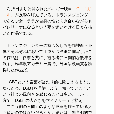
7月5日より公開されたベルギー映画
「Girl／ガ
ール」
が反響を呼んでいる。トランスジェンダー
である少女・ララが自身の性と向き合いながらも
バレリーナになるという夢を追いかける日々を描
いた作品である。
トランスジェンダーの持つ苦しみを精神面・身
体面それぞれにおいて丁寧かつ詳細に描写したこ
の作品は、衝撃と共に、観る者に圧倒的な後味を
残す。昨年度アカデミー賞で、外国語映画賞を獲
得した作品だ。
LGBTという言葉が当たり前に聞こえるように
なった今、LGBTを理解しよう、知っていこうと
いう社会の風向きを感じることは多い。しかし一
方で、LGBTの人たちをマイノリティと捉え、
「向こう側の人間」のような感覚を持っている人
も多いのではないだろうか。または、無意識的で