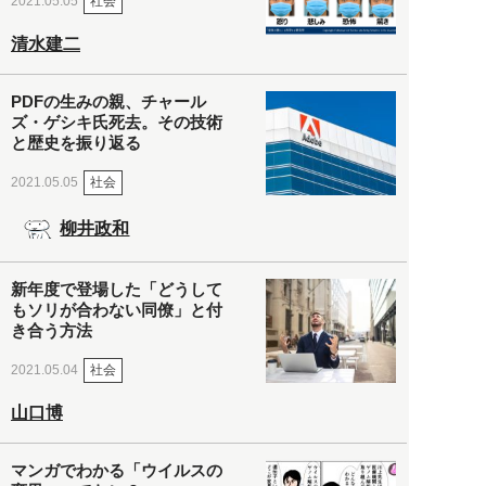
社会
2021.05.05
清水建二
PDFの生みの親、チャール
ズ・ゲシキ氏死去。その技術
と歴史を振り返る
社会
2021.05.05
柳井政和
新年度で登場した「どうして
もソリが合わない同僚」と付
き合う方法
社会
2021.05.04
山口博
マンガでわかる「ウイルスの