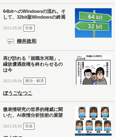
64bitへのWindowsの流れ。そ
して、32bit版Windowsの終焉
社会
2021.05.06
柳井政和
再び訪れる「就職氷河期」。
縁故優遇政権を終わらせるの
は今
政治・経済
2021.05.06
ぼうごなつこ
微表情研究の世界的権威に聞
いた、AI表情分析技術の展望
社会
2021.05.05