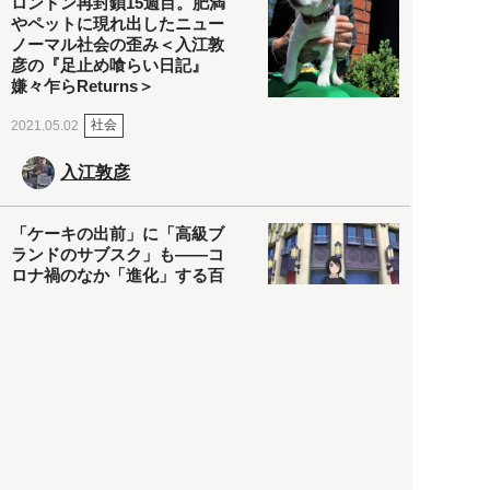
ロンドン再封鎖15週目。肥満
やペットに現れ出したニュー
ノーマル社会の歪み＜入江敦
彦の『足止め喰らい日記』
嫌々乍らReturns＞
社会
2021.05.02
入江敦彦
「ケーキの出前」に「高級ブ
ランドのサブスク」も――コ
ロナ禍のなか「進化」する百
貨店
政治・経済
2021.05.02
都市商業研究所
「高度外国人材」という言葉
に潜む欺瞞と、日本が搾取し
依存する圧倒的多数の外国人