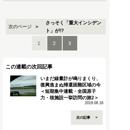
さっそく「重大インシデン
次のページ
ト」が!?
1
2
3
この連載の次回記事
いまだ線量計が鳴りまくり、
復興進まぬ帰還困難区域の今
＜短期集中連載・全国原子
力・核施設一挙訪問の旅2＞
2019.08.18
次の記事