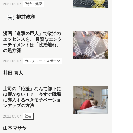
政治・経済
2021.05.07
柳井政和
漫画『進撃の巨人』で政治の
エッセンスを。 良質なエンタ
ーテイメントは「政治離れ」
の処方箋
カルチャー・スポーツ
2021.05.07
井田 真人
上司の「応援」なんて部下に
は響かない！？ 今すぐ職場
に導入するべきモチベーショ
ンアップの方法
社会
2021.05.07
山本マサヤ