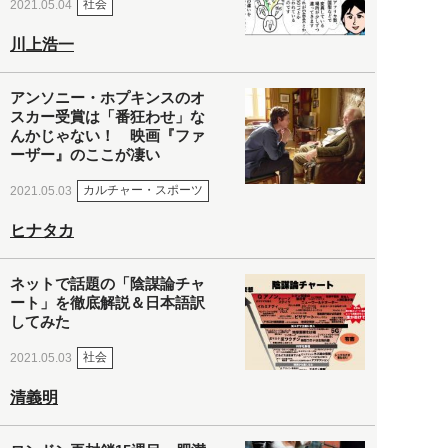
社会
2021.05.04
川上浩一
アンソニー・ホプキンスのオ
スカー受賞は「番狂わせ」な
んかじゃない！ 映画『ファ
ーザー』のここが凄い
カルチャー・スポーツ
2021.05.03
ヒナタカ
ネットで話題の「陰謀論チャ
ート」を徹底解説＆日本語訳
してみた
社会
2021.05.03
清義明