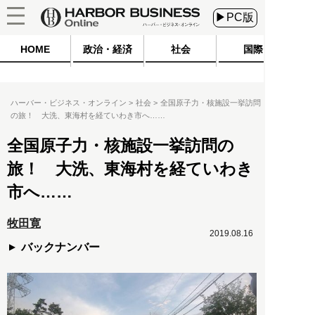
▶PC版
HOME
政治・経済
社会
国際
ハーバー・ビジネス・オンライン
社会
全国原子力・核施設一挙訪問
の旅！ 大洗、東海村を経ていわき市へ……
全国原子力・核施設一挙訪問の
旅！ 大洗、東海村を経ていわき
市へ……
牧田寛
2019.08.16
バックナンバー