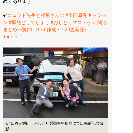
めてあります。
●
“コロラド先生と相原さんの #全国原発キャラバ
ン #原発どうでしょう #おしどりマコ・ケン 関連
まとめ一覧(2019.7.6作成・7.20更新完) –
Togetter”
7/4四谷三栄町 おしどり選挙事務所前にて出発前記念撮
影