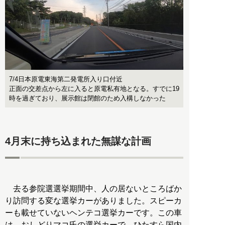
7/4日本原電東海第二発電所入り口付近
正面の交差点から左に入ると原電私有地となる。すでに19
時を過ぎており、展示館は閉館のため入構しなかった
4月末に持ち込まれた無謀な計画
去る参院選選挙期間中、人の居ないところばか
り訪問する変な選挙カーがありました。スピーカ
ーも載せていないヘンテコ選挙カーです。この車
は、おしどりマコ氏の選挙カーで、ひたすら国内