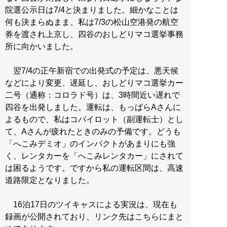
院選公示日は7/4と決まりました。細かなことは
何も決まらぬまま、私は7/3の松山空港発の航空
券を渡され上京し、四谷のおしどりマコ選挙事務
所に向かいました。
翌7/4の正午新宿での出発式の予定は、悪天候
などにより変更、遅延し、おしどりマコ選挙カー
二号（通称：コロラド号）は、3時間近い遅れで
四谷を出発しました。運転は、もっぱらAさんに
よるもので、私はコパイロット（副運転士）とし
て、Aさんが疲れたときのみの予備です。どうも
「へこみデミオ」のインパクトがあまりにも強
く、レンタカーを「へこみレンタカー」にされて
は困るようです。ですから私の運転区間は、高速
道路限定となりました。
16泊17日のツイキャスによる実況は、現在も
録画が公開されており、リンク先はこちらにまと