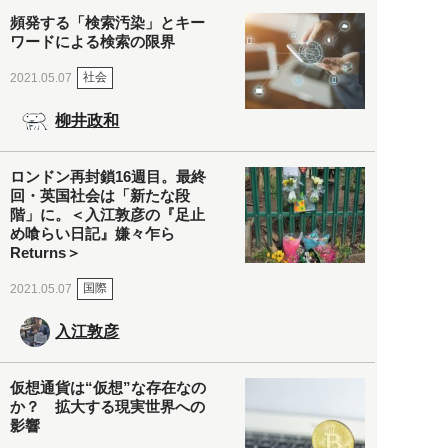
頻発する「検索汚染」とキー
ワードによる検索の限界
社会
2021.05.07
柳井政和
ロンドン再封鎖16週目。最終
回・英国社会は「新たな段
階」に。＜入江敦彦の『足止
め喰らい日記』嫌々乍ら
Returns＞
国際
2021.05.07
入江敦彦
仮想通貨は“仮想”な存在なの
か？ 拡大する現実世界への
影響