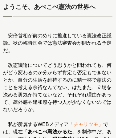
ようこそ、あべこべ憲法の世界へ
安倍首相が前のめりに推進している憲法改正議
論。秋の臨時国会では憲法審査会が開かれる予定
だ。
改憲議論についてどう思うかと問われても、何
がどう変わるのか分からず肯定も否定もできない
とか、自分の生活を維持するのに精一杯で憲法の
ことを考える余裕なんてない、はたまた、立場を
決める勇気が持てないなど、それぞれ理由があっ
て、疎外感や違和感を持つ人が少なくないのでは
ないだろうか。
私が所属するWEBメディア
「チャリツモ」
で
は、現在「
あべこべ憲法かるた
」を制作中だ。あ