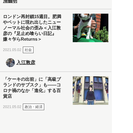
清義明
ロンドン再封鎖15週目。肥満
やペットに現れ出したニュー
ノーマル社会の歪み＜入江敦
彦の『足止め喰らい日記』
嫌々乍らReturns＞
社会
2021.05.02
入江敦彦
「ケーキの出前」に「高級ブ
ランドのサブスク」も――コ
ロナ禍のなか「進化」する百
貨店
政治・経済
2021.05.02
都市商業研究所