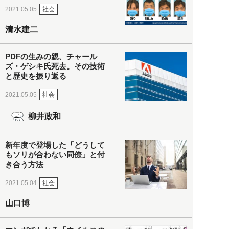
社会
2021.05.05
清水建二
PDFの生みの親、チャール
ズ・ゲシキ氏死去。その技術
と歴史を振り返る
社会
2021.05.05
柳井政和
新年度で登場した「どうして
もソリが合わない同僚」と付
き合う方法
社会
2021.05.04
山口博