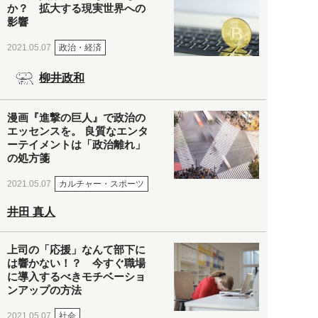
か？ 拡大する現実世界への
影響
政治・経済
2021.05.07
柳井政和
漫画『進撃の巨人』で政治の
エッセンスを。 良質なエンタ
ーテイメントは「政治離れ」
の処方箋
カルチャー・スポーツ
2021.05.07
井田 真人
上司の「応援」なんて部下に
は響かない！？ 今すぐ職場
に導入するべきモチベーショ
ンアップの方法
社会
2021.05.07