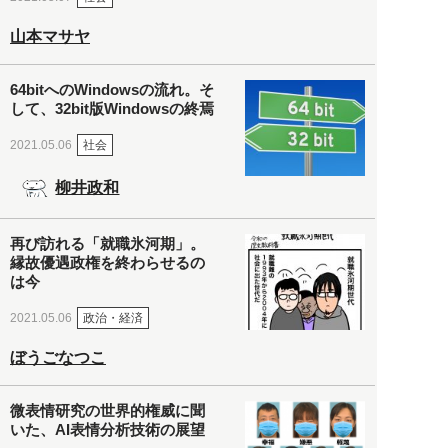
山本マサヤ
64bitへのWindowsの流れ。そ
して、32bit版Windowsの終焉
社会
2021.05.06
柳井政和
再び訪れる「就職氷河期」。
縁故優遇政権を終わらせるの
は今
政治・経済
2021.05.06
ぼうごなつこ
微表情研究の世界的権威に聞
いた、AI表情分析技術の展望