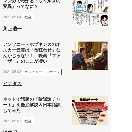
マンガでわかる「ウイルスの
変異」ってなに？
社会
2021.05.04
川上浩一
アンソニー・ホプキンスのオ
スカー受賞は「番狂わせ」な
んかじゃない！ 映画『ファ
ーザー』のここが凄い
カルチャー・スポーツ
2021.05.03
ヒナタカ
ネットで話題の「陰謀論チャ
ート」を徹底解説＆日本語訳
してみた
社会
2021.05.03