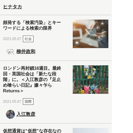
ヒナタカ
頻発する「検索汚染」とキー
ワードによる検索の限界
社会
2021.05.07
柳井政和
ロンドン再封鎖16週目。最終
回・英国社会は「新たな段
階」に。＜入江敦彦の『足止
め喰らい日記』嫌々乍ら
Returns＞
国際
2021.05.07
入江敦彦
仮想通貨は“仮想”な存在なの