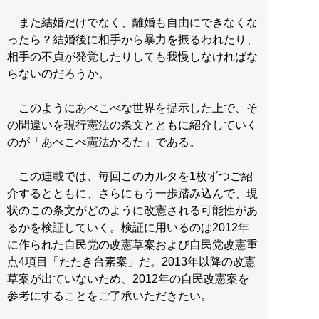
また結婚だけでなく、離婚も自由にできなくな
ったら？結婚後に相手から暴力を振るわれたり、
相手の不貞が発覚したりしても我慢しなければな
らないのだろうか。
このようにあべこべな世界を提示した上で、そ
の間違いを現行憲法の条文とともに紹介していく
のが「あべこべ憲法かるた」である。
この連載では、毎回このカルタを1枚ずつご紹
介するとともに、さらにもう一歩踏み込んで、現
状のこの条文がどのように改憲される可能性があ
るかを検証していく。検証に用いるのは2012年
に作られた自民党の改憲草案および自民党改憲重
点4項目「たたき台素案」だ。2013年以降の改憲
草案が出ていないため、2012年の自民改憲案を
参考にすることをご了承いただきたい。