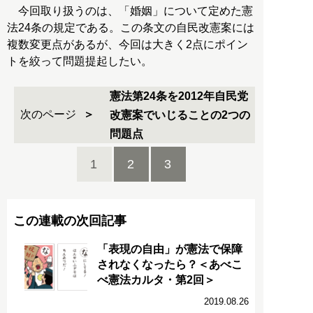
今回取り扱うのは、「婚姻」について定めた憲
法24条の規定である。この条文の自民改憲案には
複数変更点があるが、今回は大きく2点にポイン
トを絞って問題提起したい。
憲法第24条を2012年自民党
次のページ
改憲案でいじることの2つの
問題点
1
2
3
この連載の次回記事
「表現の自由」が憲法で保障
されなくなったら？＜あべこ
べ憲法カルタ・第2回＞
2019.08.26