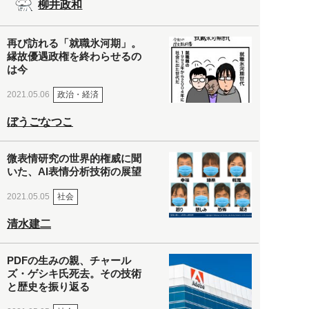
柳井政和
再び訪れる「就職氷河期」。
縁故優遇政権を終わらせるの
は今
政治・経済
2021.05.06
ぼうごなつこ
微表情研究の世界的権威に聞
いた、AI表情分析技術の展望
社会
2021.05.05
清水建二
PDFの生みの親、チャール
ズ・ゲシキ氏死去。その技術
と歴史を振り返る