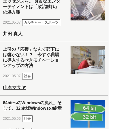
エッセンスを。 良質なエンタ
ーテイメントは「政治離れ」
の処方箋
カルチャー・スポーツ
2021.05.07
井田 真人
上司の「応援」なんて部下に
は響かない！？ 今すぐ職場
に導入するべきモチベーショ
ンアップの方法
社会
2021.05.07
山本マサヤ
64bitへのWindowsの流れ。そ
して、32bit版Windowsの終焉
社会
2021.05.06