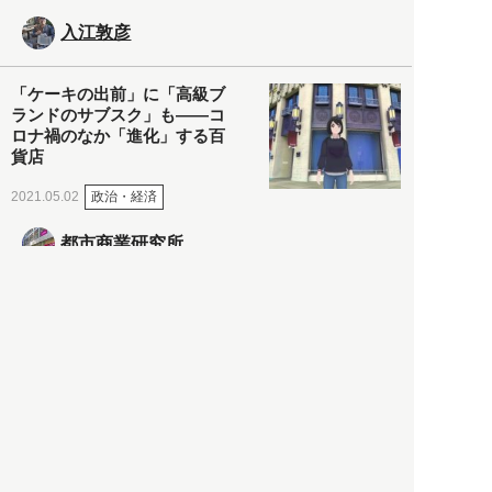
入江敦彦
「ケーキの出前」に「高級ブ
ランドのサブスク」も――コ
ロナ禍のなか「進化」する百
貨店
政治・経済
2021.05.02
都市商業研究所
「高度外国人材」という言葉
に潜む欺瞞と、日本が搾取し
依存する圧倒的多数の外国人
労働者の実像とは？
社会
2021.05.01
月刊日本