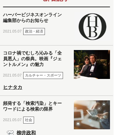
ハーバービジネスオンライン
編集部からのお知らせ
政治・経済
2021.05.07
コロナ禍でむしろ沁みる「全
員悪人」の祭典。映画『ジェ
ントルメン』の魅力
カルチャー・スポーツ
2021.05.07
ヒナタカ
頻発する「検索汚染」とキー
ワードによる検索の限界
社会
2021.05.07
柳井政和