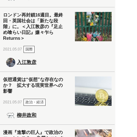
ロンドン再封鎖16週目。最終
回・英国社会は「新たな段
階」に。＜入江敦彦の『足止
め喰らい日記』嫌々乍ら
Returns＞
国際
2021.05.07
入江敦彦
仮想通貨は“仮想”な存在なの
か？ 拡大する現実世界への
影響
政治・経済
2021.05.07
柳井政和
漫画『進撃の巨人』で政治の