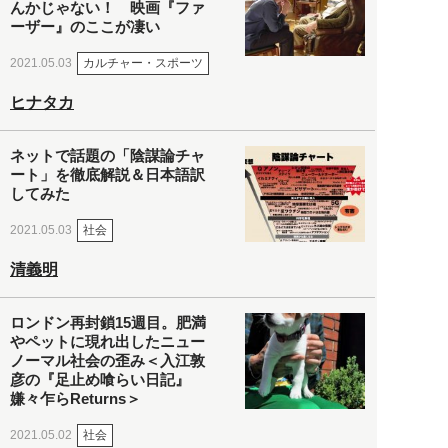
んかじゃない！ 映画『ファ
ーザー』のここが凄い
カルチャー・スポーツ
2021.05.03
ヒナタカ
ネットで話題の「陰謀論チャ
ート」を徹底解説＆日本語訳
してみた
社会
2021.05.03
清義明
ロンドン再封鎖15週目。肥満
やペットに現れ出したニュー
ノーマル社会の歪み＜入江敦
彦の『足止め喰らい日記』
嫌々乍らReturns＞
社会
2021.05.02