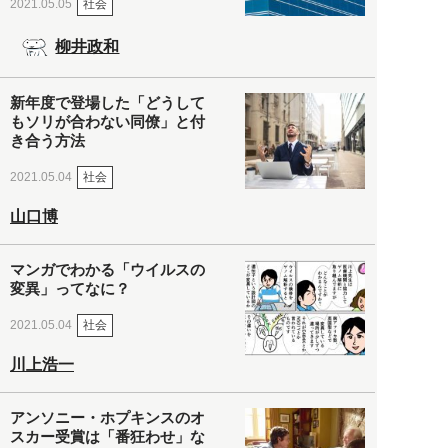
社会
2021.05.05
柳井政和
新年度で登場した「どうして
もソリが合わない同僚」と付
き合う方法
社会
2021.05.04
山口博
マンガでわかる「ウイルスの
変異」ってなに？
社会
2021.05.04
川上浩一
アンソニー・ホプキンスのオ
スカー受賞は「番狂わせ」な