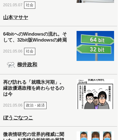
社会
2021.05.07
山本マサヤ
64bitへのWindowsの流れ。そ
して、32bit版Windowsの終焉
社会
2021.05.06
柳井政和
再び訪れる「就職氷河期」。
縁故優遇政権を終わらせるの
は今
政治・経済
2021.05.06
ぼうごなつこ
微表情研究の世界的権威に聞