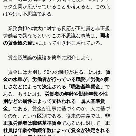
ック企業が広がっていることを考えると、この点
はやはり不思議である。
業務負担の増大に対する反応が正社員と非正規
労働者で異なるというこの不思議な事態は
、両者
の賃金観の違い
によって引き起こされている。
賃金形態論の議論を簡単に紹介しよう。
賃金には大別して2つの種類がある。1つは、
賃
金の水準が、労働者が行っている職務／労働の難
しさなどによって決定される「職務基準賃金」
で
ある。もう1つは、
労働者の年齢や勤続年数や性
別などの属性によって支払われる「属人基準賃
金」
である。賃金が仕事に基づくのか、人に基づ
くのか、という区別である。従来の常識では、
非
正規労働者は職務基準賃金
であるのに対して、
正
社員は年齢や勤続年数によって賃金が決定される