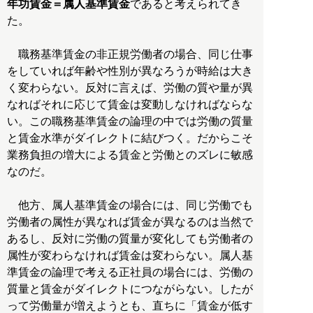
年功賃金＝属人基準賃金
であると考えられてき
た。
職務基準賃金の非正規労働者の場合、同じ仕事
をしていれば年齢や性別が異なろうが時給は大き
く変わらない。反対に言えば、労働の質や量が異
なればそれに応じて賃金は変動しなければならな
い。この職務基準賃金の論理の中では労働の質量
と賃金水準がダイレクトに結びつく。だからこそ
業務負担の増大による賃金と労働とのズレに敏感
なのだ。
他方、属人基準賃金の場合には、同じ労働でも
労働者の属性が異なれば賃金が異なるのは当然で
あるし、反対に労働の質量が変化しても労働者の
属性が変わらなければ賃金は変わらない。属人基
準賃金の論理で考える正社員の場合には、労働の
質量と賃金がダイレクトにつながらない。したが
って労働量が増えようとも、直ちに「賃金が低す