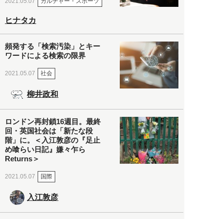
カルチャー・スポーツ
2021.05.07
ヒナタカ
頻発する「検索汚染」とキー
ワードによる検索の限界
社会
2021.05.07
柳井政和
ロンドン再封鎖16週目。最終
回・英国社会は「新たな段
階」に。＜入江敦彦の『足止
め喰らい日記』嫌々乍ら
Returns＞
国際
2021.05.07
入江敦彦