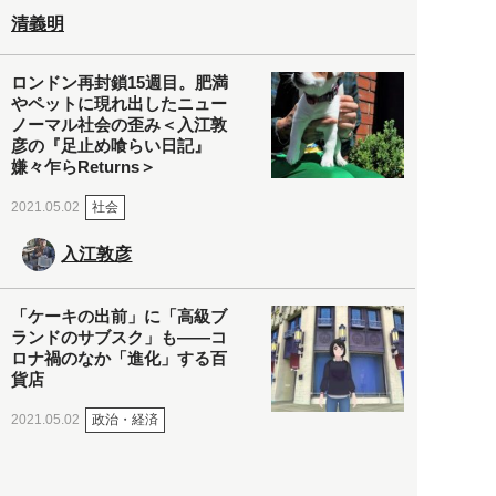
清義明
ロンドン再封鎖15週目。肥満
やペットに現れ出したニュー
ノーマル社会の歪み＜入江敦
彦の『足止め喰らい日記』
嫌々乍らReturns＞
社会
2021.05.02
入江敦彦
「ケーキの出前」に「高級ブ
ランドのサブスク」も――コ
ロナ禍のなか「進化」する百
貨店
政治・経済
2021.05.02
都市商業研究所