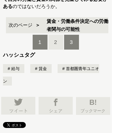
ある
のではないだろうか。
賃金・労働条件決定への労働
次のページ
者関与の可能性
1
2
3
ハッシュタグ
給与
賃金
首都圏青年ユニオ
ン
B!
ブックマーク