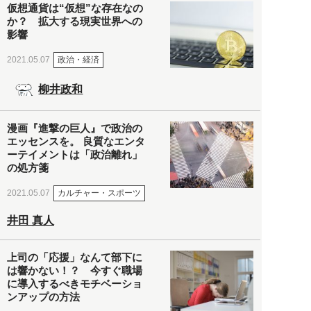
仮想通貨は“仮想”な存在なの
か？ 拡大する現実世界への
影響
政治・経済
2021.05.07
柳井政和
漫画『進撃の巨人』で政治の
エッセンスを。 良質なエンタ
ーテイメントは「政治離れ」
の処方箋
カルチャー・スポーツ
2021.05.07
井田 真人
上司の「応援」なんて部下に
は響かない！？ 今すぐ職場
に導入するべきモチベーショ
ンアップの方法