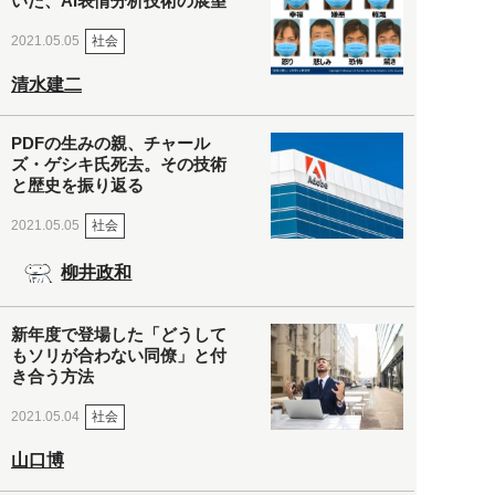
いた、AI表情分析技術の展望
社会
2021.05.05
清水建二
PDFの生みの親、チャール
ズ・ゲシキ氏死去。その技術
と歴史を振り返る
社会
2021.05.05
柳井政和
新年度で登場した「どうして
もソリが合わない同僚」と付
き合う方法
社会
2021.05.04
山口博