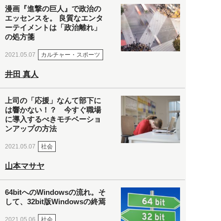
漫画『進撃の巨人』で政治の
エッセンスを。 良質なエンタ
ーテイメントは「政治離れ」
の処方箋
カルチャー・スポーツ
2021.05.07
井田 真人
上司の「応援」なんて部下に
は響かない！？ 今すぐ職場
に導入するべきモチベーショ
ンアップの方法
社会
2021.05.07
山本マサヤ
64bitへのWindowsの流れ。そ
して、32bit版Windowsの終焉
社会
2021.05.06