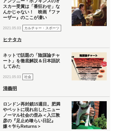
アンソニー・ホプキンスのオ
スカー受賞は「番狂わせ」な
んかじゃない！ 映画『ファ
ーザー』のここが凄い
カルチャー・スポーツ
2021.05.03
ヒナタカ
ネットで話題の「陰謀論チャ
ート」を徹底解説＆日本語訳
してみた
社会
2021.05.03
清義明
ロンドン再封鎖15週目。肥満
やペットに現れ出したニュー
ノーマル社会の歪み＜入江敦
彦の『足止め喰らい日記』
嫌々乍らReturns＞