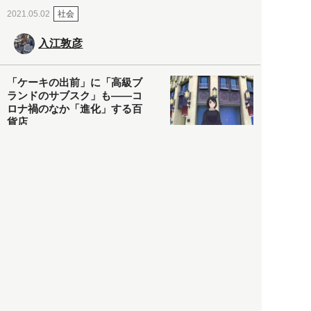
社会
2021.05.02
入江敦彦
「ケーキの出前」に「高級ブ
ランドのサブスク」も――コ
ロナ禍のなか「進化」する百
貨店
政治・経済
2021.05.02
都市商業研究所
「高度外国人材」という言葉
に潜む欺瞞と、日本が搾取し
依存する圧倒的多数の外国人
労働者の実像とは？
社会
2021.05.01
月刊日本