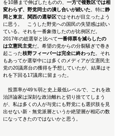
を10勝まで伸ばしたものの、
一方で複数区では相
変わらず、野党同士の潰し合いが続いた
。特に
静
岡と東京、関西の選挙区
ではそれが目立ったよう
に思う。 こうした野党への国民の失望感は続い
ている。それを一番象徴したのが比例区だ。
2017年の総選挙と比べて
一番得票を減らしたの
は立憲民主党
だ。希望の党からの分裂騒ぎで巻き
起こった
枝野フィーバーは完全に終わった
。それ
もあってか選挙中には多くのメディアが立憲民主
党の20議席台の獲得を予想していたが、結果はそ
れを下回る17議席に留まった。
投票率が49％弱と史上最低レベルで、これを政
治評論家は深刻な政治離れと切り捨ててしまう
が、私は多くの人が与党にも野党にも選択肢を見
出せない新・無党派層というか絶望層が相応の数
になってきたのではないかと思う。