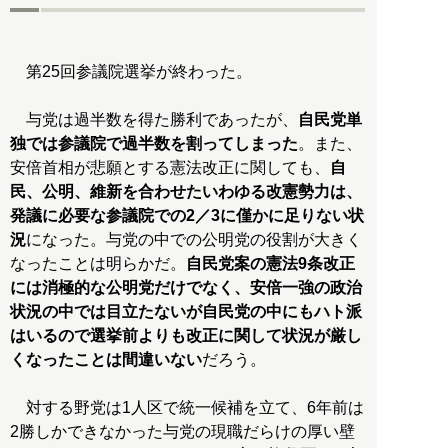
第25回参議院選挙が終わった。
与党は過半数を得た勝利であったが、
自民党単
独では参議院で過半数を割ってしまった
。また、
安倍首相が悲願とする憲法改正に関しても、
自
民、公明、維新を合わせたいわゆる改憲勢力は、
発議に必要な参議院での2／3に僅かに足りない状
況
になった。与党の中での公明党の役割が大きく
なったことは明らかだ。
自民党案の憲法9条改正
には消極的な公明党だけでなく、安倍一強の政治
状況の中では目立たないが自民党の中にもハト派
はいるので選挙前よりも改正に関して状況が厳し
くなったことは間違いない
だろう。
対する野党は1人区で統一候補を立て、6年前は
2勝しかできなかった与党の現職だらけの厚い壁