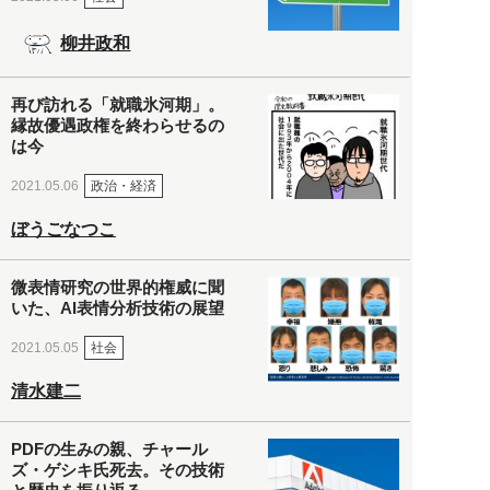
柳井政和
再び訪れる「就職氷河期」。
縁故優遇政権を終わらせるの
は今
政治・経済
2021.05.06
ぼうごなつこ
微表情研究の世界的権威に聞
いた、AI表情分析技術の展望
社会
2021.05.05
清水建二
PDFの生みの親、チャール
ズ・ゲシキ氏死去。その技術