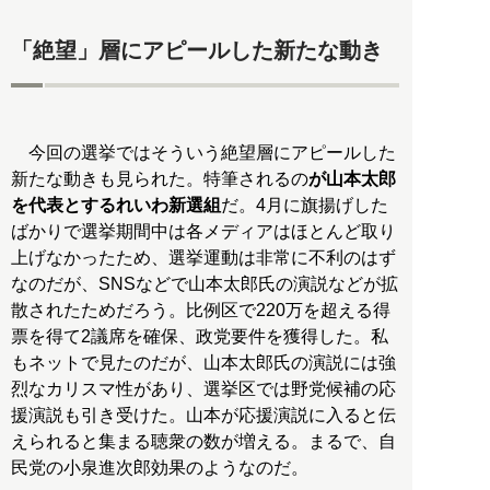
「絶望」層にアピールした新たな動き
今回の選挙ではそういう絶望層にアピールした
新たな動きも見られた。特筆されるの
が山本太郎
を代表とするれいわ新選組
だ。4月に旗揚げした
ばかりで選挙期間中は各メディアはほとんど取り
上げなかったため、選挙運動は非常に不利のはず
なのだが、SNSなどで山本太郎氏の演説などが拡
散されたためだろう。比例区で220万を超える得
票を得て2議席を確保、政党要件を獲得した。私
もネットで見たのだが、山本太郎氏の演説には強
烈なカリスマ性があり、選挙区では野党候補の応
援演説も引き受けた。山本が応援演説に入ると伝
えられると集まる聴衆の数が増える。まるで、自
民党の小泉進次郎効果のようなのだ。