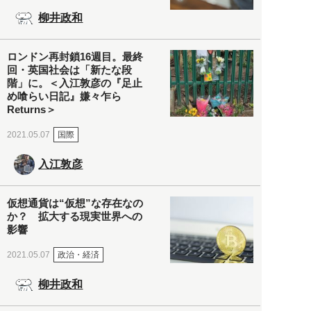
柳井政和
ロンドン再封鎖16週目。最終
回・英国社会は「新たな段
階」に。＜入江敦彦の『足止
め喰らい日記』嫌々乍ら
Returns＞
国際
2021.05.07
入江敦彦
仮想通貨は“仮想”な存在なの
か？ 拡大する現実世界への
影響
政治・経済
2021.05.07
柳井政和