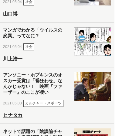
社会
2021.05.04
山口博
マンガでわかる「ウイルスの
変異」ってなに？
社会
2021.05.04
川上浩一
アンソニー・ホプキンスのオ
スカー受賞は「番狂わせ」な
んかじゃない！ 映画『ファ
ーザー』のここが凄い
カルチャー・スポーツ
2021.05.03
ヒナタカ
ネットで話題の「陰謀論チャ