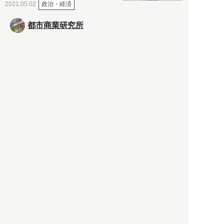
政治・経済
2021.05.02
都市商業研究所
「高度外国人材」という言葉
に潜む欺瞞と、日本が搾取し
依存する圧倒的多数の外国人
労働者の実像とは？
社会
2021.05.01
月刊日本
以前の記事をもっと見る