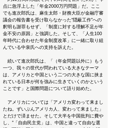
点に急浮上した「年金2000万円問題」だ。ここ
でも進次郎氏は、麻生太郎・財務大臣が金融庁審
議会の報告書を受け取らなかった“隠蔽工作”への
釈明も謝罪もせず、「制度に対する理解不足が年
金不安の原因」と強調した。そして、「人生100
年時代に合わせた年金制度改革」に一緒に取り組
んでいる中泉氏への支持を訴えた。
続いて進次郎氏は、「（年金問題以外に）もう
一つ、我々の世代が問われている大きなテーマ
は、アメリカと中国という二つの大きな国に挟ま
れている日本が何を強みに生きていくのかという
ことです」と国際問題について語り始めた。
アメリカについては「アメリカ変わって来まし
たね。ずいぶんアメリカ人、変わって来ました」
とだけで済ませた。そして大半を中国批判に費や
し、”「自由民主党」は、中国と違って自由な選