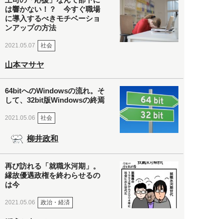
は響かない！？ 今すぐ職場
に導入するべきモチベーショ
ンアップの方法
社会
2021.05.07
山本マサヤ
64bitへのWindowsの流れ。そ
して、32bit版Windowsの終焉
社会
2021.05.06
柳井政和
再び訪れる「就職氷河期」。
縁故優遇政権を終わらせるの
は今
政治・経済
2021.05.06