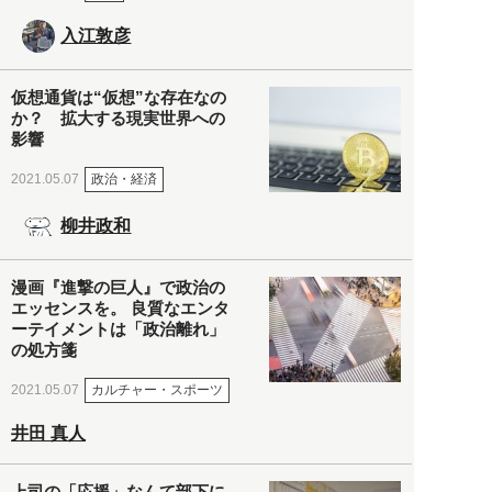
入江敦彦
仮想通貨は“仮想”な存在なの
か？ 拡大する現実世界への
影響
政治・経済
2021.05.07
柳井政和
漫画『進撃の巨人』で政治の
エッセンスを。 良質なエンタ
ーテイメントは「政治離れ」
の処方箋
カルチャー・スポーツ
2021.05.07
井田 真人
上司の「応援」なんて部下に