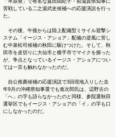
「卒原発」で有名な嘉田由紀子・前滋賀県知事に
苦戦している二之湯武史候補への応援演説を行っ
た。
その後、午後からは陸上配備型ミサイル迎撃シ
ステム「イージス・アショア」配備の逆風に苦し
む中泉松司候補の秋田に駆けつけた。そして、秋
田市を皮切りに大仙市と横手市でマイクを握った
が、争点となっているイージス・アショアについ
ては一言も触れなかったのだ。
自公推薦候補の応援演説で3回現地入りした去
年9月の沖縄県知事選でも進次郎氏は、辺野古の
「へ」の字も語らなかったのと同様、参院選秋田
選挙区でもイージス・アショアの「イ」の字も口
にしなかったのだ。