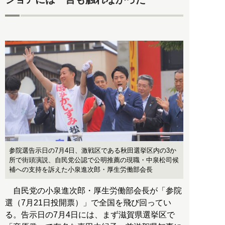
参院選告示日の7月4日、激戦区である秋田選挙区内の3か
所で街頭演説、自民党公認で公明推薦の現職・中泉松司候
補への支持を訴えた小泉進次郎・厚生労働部会長
自民党の小泉進次郎・厚生労働部会長が「参院
選（7月21日投開票）」で全国を飛び回ってい
る。告示日の7月4日には、まず滋賀県選挙区で