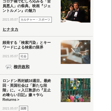
コロナ禍でむしろ沁みる「全
員悪人」の祭典。映画『ジェ
ントルメン』の魅力
カルチャー・スポーツ
2021.05.07
ヒナタカ
頻発する「検索汚染」とキー
ワードによる検索の限界
社会
2021.05.07
柳井政和
ロンドン再封鎖16週目。最終
回・英国社会は「新たな段
階」に。＜入江敦彦の『足止
め喰らい日記』嫌々乍ら
Returns＞
国際
2021.05.07