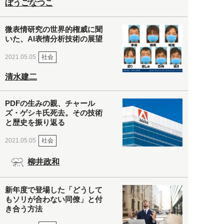
ぼうごなつこ
微表情研究の世界的権威に聞
いた、AI表情分析技術の展望
社会
2021.05.05
清水建二
PDFの生みの親、チャール
ズ・ゲシキ氏死去。その技術
と歴史を振り返る
社会
2021.05.05
柳井政和
新年度で登場した「どうして
もソリが合わない同僚」と付
き合う方法