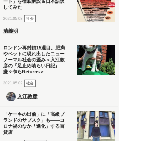
ート」を徹底解説＆日本語訳
してみた
社会
2021.05.03
清義明
ロンドン再封鎖15週目。肥満
やペットに現れ出したニュー
ノーマル社会の歪み＜入江敦
彦の『足止め喰らい日記』
嫌々乍らReturns＞
社会
2021.05.02
入江敦彦
「ケーキの出前」に「高級ブ
ランドのサブスク」も――コ
ロナ禍のなか「進化」する百
貨店