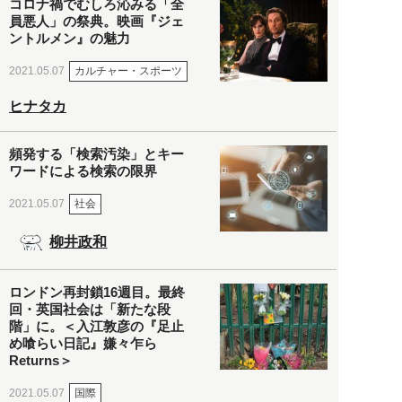
コロナ禍でむしろ沁みる「全
員悪人」の祭典。映画『ジェ
ントルメン』の魅力
カルチャー・スポーツ
2021.05.07
ヒナタカ
頻発する「検索汚染」とキー
ワードによる検索の限界
社会
2021.05.07
柳井政和
ロンドン再封鎖16週目。最終
回・英国社会は「新たな段
階」に。＜入江敦彦の『足止
め喰らい日記』嫌々乍ら
Returns＞
国際
2021.05.07