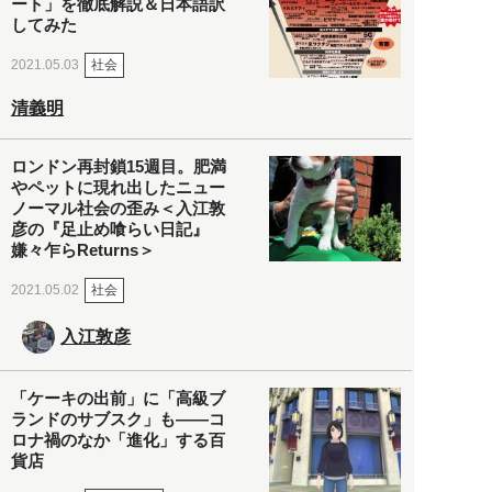
ート」を徹底解説＆日本語訳
してみた
社会
2021.05.03
清義明
ロンドン再封鎖15週目。肥満
やペットに現れ出したニュー
ノーマル社会の歪み＜入江敦
彦の『足止め喰らい日記』
嫌々乍らReturns＞
社会
2021.05.02
入江敦彦
「ケーキの出前」に「高級ブ
ランドのサブスク」も――コ
ロナ禍のなか「進化」する百
貨店