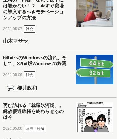
は響かない！？ 今すぐ職場
に導入するべきモチベーショ
ンアップの方法
社会
2021.05.07
山本マサヤ
64bitへのWindowsの流れ。そ
して、32bit版Windowsの終焉
社会
2021.05.06
柳井政和
再び訪れる「就職氷河期」。
縁故優遇政権を終わらせるの
は今
政治・経済
2021.05.06