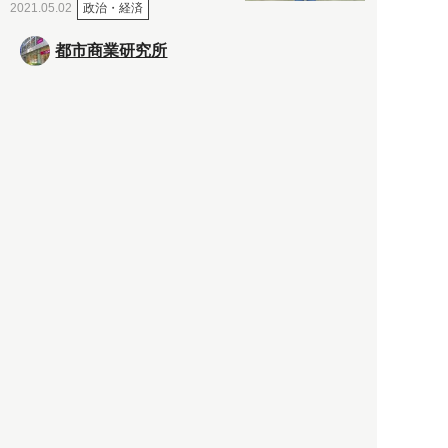
政治・経済
2021.05.02
都市商業研究所
「高度外国人材」という言葉
に潜む欺瞞と、日本が搾取し
依存する圧倒的多数の外国人
労働者の実像とは？
社会
2021.05.01
月刊日本
以前の記事をもっと見る