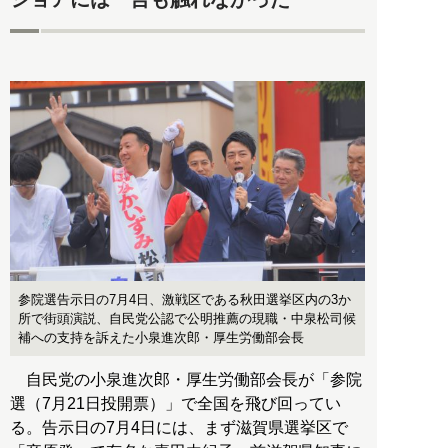
参院選告示日の7月4日、激戦区である秋田選挙区内の3か
所で街頭演説、自民党公認で公明推薦の現職・中泉松司候
補への支持を訴えた小泉進次郎・厚生労働部会長
自民党の小泉進次郎・厚生労働部会長が「参院
選（7月21日投開票）」で全国を飛び回ってい
る。告示日の7月4日には、まず滋賀県選挙区で