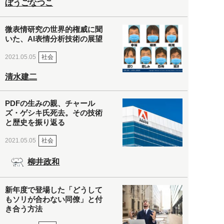
ぼうごなつこ
微表情研究の世界的権威に聞
いた、AI表情分析技術の展望
社会
2021.05.05
清水建二
PDFの生みの親、チャール
ズ・ゲシキ氏死去。その技術
と歴史を振り返る
社会
2021.05.05
柳井政和
新年度で登場した「どうして
もソリが合わない同僚」と付
き合う方法