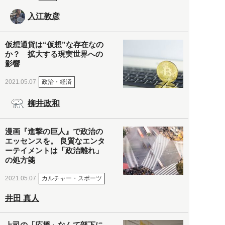
入江敦彦
仮想通貨は“仮想”な存在なの
か？ 拡大する現実世界への
影響
政治・経済
2021.05.07
柳井政和
漫画『進撃の巨人』で政治の
エッセンスを。 良質なエンタ
ーテイメントは「政治離れ」
の処方箋
カルチャー・スポーツ
2021.05.07
井田 真人
上司の「応援」なんて部下に