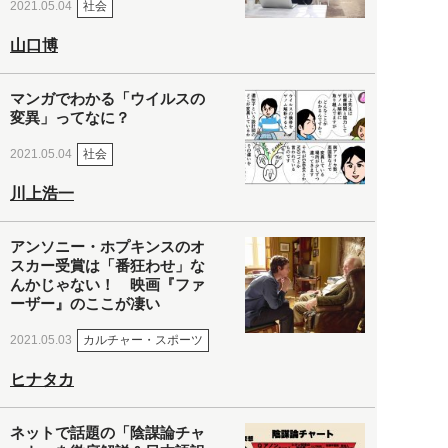
社会
2021.05.04
山口博
マンガでわかる「ウイルスの
変異」ってなに？
社会
2021.05.04
川上浩一
アンソニー・ホプキンスのオ
スカー受賞は「番狂わせ」な
んかじゃない！ 映画『ファ
ーザー』のここが凄い
カルチャー・スポーツ
2021.05.03
ヒナタカ
ネットで話題の「陰謀論チャ