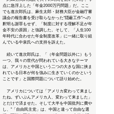
点に急浮上した「年金2000万円問題」だ。ここ
でも進次郎氏は、麻生太郎・財務大臣が金融庁審
議会の報告書を受け取らなかった“隠蔽工作”への
釈明も謝罪もせず、「制度に対する理解不足が年
金不安の原因」と強調した。そして、「人生100
年時代に合わせた年金制度改革」に一緒に取り組
んでいる中泉氏への支持を訴えた。
続いて進次郎氏は、「（年金問題以外に）もう
一つ、我々の世代が問われている大きなテーマ
は、アメリカと中国という二つの大きな国に挟ま
れている日本が何を強みに生きていくのかという
ことです」と国際問題について語り始めた。
アメリカについては「アメリカ変わって来まし
たね。ずいぶんアメリカ人、変わって来ました」
とだけで済ませた。そして大半を中国批判に費や
し、”「自由民主党」は、中国と違って自由な選