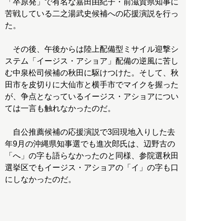
「卒原発」で有名な嘉田由紀子・前滋賀県知事に
苦戦している二之湯武史候補への応援演説を行っ
た。
その後、午後からは陸上配備型ミサイル迎撃シ
ステム「イージス・アショア」配備の逆風に苦し
む中泉松司候補の秋田に駆けつけた。そして、秋
田市を皮切りに大仙市と横手市でマイクを握った
が、争点となっているイージス・アショアについ
ては一言も触れなかったのだ。
自公推薦候補の応援演説で3回現地入りした去
年9月の沖縄県知事選でも進次郎氏は、辺野古の
「へ」の字も語らなかったのと同様、参院選秋田
選挙区でもイージス・アショアの「イ」の字も口
にしなかったのだ。