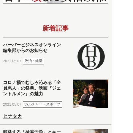
新着記事
ハーバービジネスオンライン
編集部からのお知らせ
政治・経済
2021.05.07
コロナ禍でむしろ沁みる「全
員悪人」の祭典。映画『ジェ
ントルメン』の魅力
カルチャー・スポーツ
2021.05.07
ヒナタカ
頻発する「検索汚染」とキー