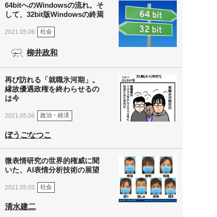
64bitへのWindowsの流れ。そ
して、32bit版Windowsの終焉
社会
2021.05.06
柳井政和
再び訪れる「就職氷河期」。
縁故優遇政権を終わらせるの
は今
政治・経済
2021.05.06
ぼうごなつこ
微表情研究の世界的権威に聞
いた、AI表情分析技術の展望
社会
2021.05.05
清水建二