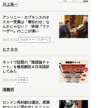
川上浩一
アンソニー・ホプキンスのオ
スカー受賞は「番狂わせ」な
んかじゃない！ 映画『ファ
ーザー』のここが凄い
カルチャー・スポーツ
2021.05.03
ヒナタカ
ネットで話題の「陰謀論チャ
ート」を徹底解説＆日本語訳
してみた
社会
2021.05.03
清義明
ロンドン再封鎖15週目。肥満
やペットに現れ出したニュー