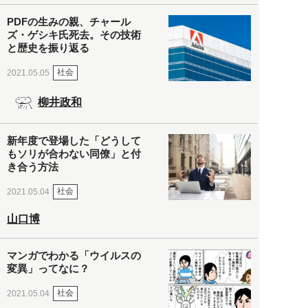
PDFの生みの親、チャール
ズ・ゲシキ氏死去。その技術
と歴史を振り返る
社会
2021.05.05
柳井政和
新年度で登場した「どうして
もソリが合わない同僚」と付
き合う方法
社会
2021.05.04
山口博
マンガでわかる「ウイルスの
変異」ってなに？
社会
2021.05.04