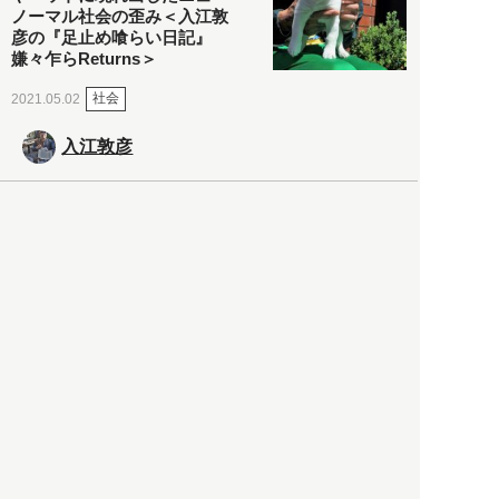
ノーマル社会の歪み＜入江敦
彦の『足止め喰らい日記』
嫌々乍らReturns＞
社会
2021.05.02
入江敦彦
「ケーキの出前」に「高級ブ
ランドのサブスク」も――コ
ロナ禍のなか「進化」する百
貨店
政治・経済
2021.05.02
都市商業研究所
「高度外国人材」という言葉
に潜む欺瞞と、日本が搾取し
依存する圧倒的多数の外国人
労働者の実像とは？