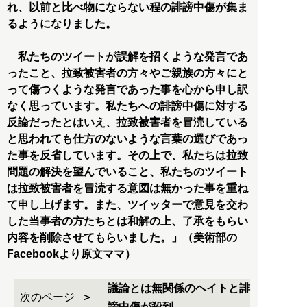
れ、以前と比べ物にならない程の誹謗中傷が集ま
るようになりました。
私たちのツイートが誤解を招くような発言であ
ったこと、拉致被害者の方々やご親族の方々にと
って傷つくような発言であった事を心から申し訳
なく思っています。私たちへの誹謗中傷に対する
反論だったとはいえ、拉致被害者を冒涜している
と思われても仕方のないような言葉の選びであっ
た事を反省しています。その上で、私たちは拉致
問題の解決を望んでいること、私たちのツイート
は拉致被害者を冒涜する意図は無かった事を重ね
て申し上げます。また、ツイッターで意見を交わ
した当事者の方たちとは和解の上、了承をもらい
内容を削除させてもらいました。」（美術部の
Facebookより原文ママ）
議論とは無関係のヘイトと誹
次のページ
謗中傷が殺到