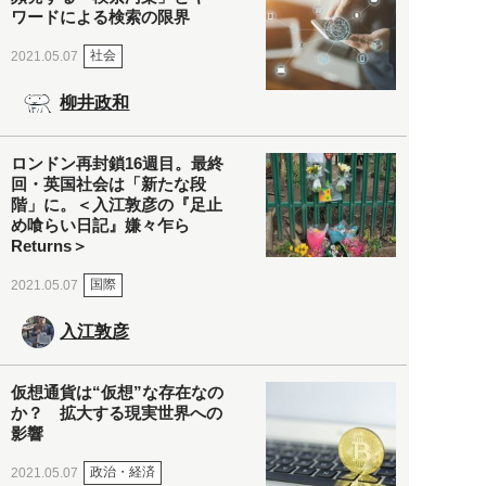
ワードによる検索の限界
社会
2021.05.07
柳井政和
ロンドン再封鎖16週目。最終
回・英国社会は「新たな段
階」に。＜入江敦彦の『足止
め喰らい日記』嫌々乍ら
Returns＞
国際
2021.05.07
入江敦彦
仮想通貨は“仮想”な存在なの
か？ 拡大する現実世界への
影響
政治・経済
2021.05.07