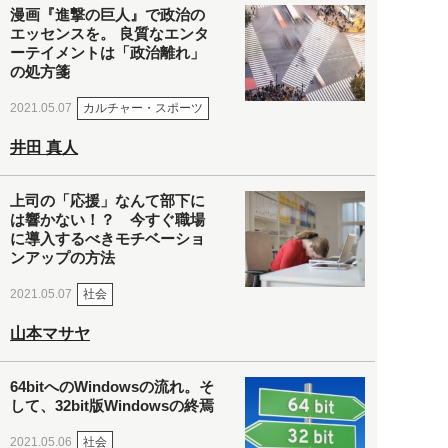
漫画『進撃の巨人』で政治の
エッセンスを。 良質なエンタ
ーテイメントは「政治離れ」
の処方箋
カルチャー・スポーツ
2021.05.07
井田 真人
上司の「応援」なんて部下に
は響かない！？ 今すぐ職場
に導入するべきモチベーショ
ンアップの方法
社会
2021.05.07
山本マサヤ
64bitへのWindowsの流れ。そ
して、32bit版Windowsの終焉
社会
2021.05.06