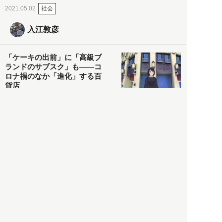
社会
2021.05.02
入江敦彦
「ケーキの出前」に「高級ブ
ランドのサブスク」も――コ
ロナ禍のなか「進化」する百
貨店
政治・経済
2021.05.02
都市商業研究所
「高度外国人材」という言葉
に潜む欺瞞と、日本が搾取し
依存する圧倒的多数の外国人
労働者の実像とは？
社会
2021.05.01
月刊日本