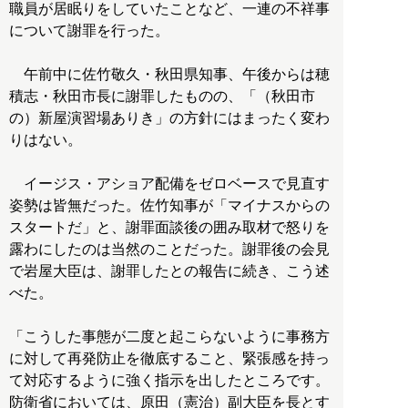
職員が居眠りをしていたことなど、一連の不祥事
について謝罪を行った。
午前中に佐竹敬久・秋田県知事、午後からは穂
積志・秋田市長に謝罪したものの、「（秋田市
の）新屋演習場ありき」の方針にはまったく変わ
りはない。
イージス・アショア配備をゼロベースで見直す
姿勢は皆無だった。佐竹知事が「マイナスからの
スタートだ」と、謝罪面談後の囲み取材で怒りを
露わにしたのは当然のことだった。謝罪後の会見
で岩屋大臣は、謝罪したとの報告に続き、こう述
べた。
「こうした事態が二度と起こらないように事務方
に対して再発防止を徹底すること、緊張感を持っ
て対応するように強く指示を出したところです。
防衛省においては、原田（憲治）副大臣を長とす