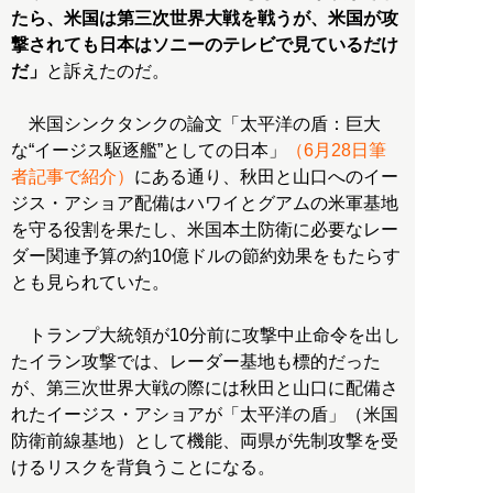
たら、米国は第三次世界大戦を戦うが、米国が攻
撃されても日本はソニーのテレビで見ているだけ
だ」
と訴えたのだ。
米国シンクタンクの論文「太平洋の盾：巨大
な“イージス駆逐艦”としての日本」
（6月28日筆
者記事で紹介）
にある通り、秋田と山口へのイー
ジス・アショア配備はハワイとグアムの米軍基地
を守る役割を果たし、米国本土防衛に必要なレー
ダー関連予算の約10億ドルの節約効果をもたらす
とも見られていた。
トランプ大統領が10分前に攻撃中止命令を出し
たイラン攻撃では、レーダー基地も標的だった
が、第三次世界大戦の際には秋田と山口に配備さ
れたイージス・アショアが「太平洋の盾」（米国
防衛前線基地）として機能、両県が先制攻撃を受
けるリスクを背負うことになる。