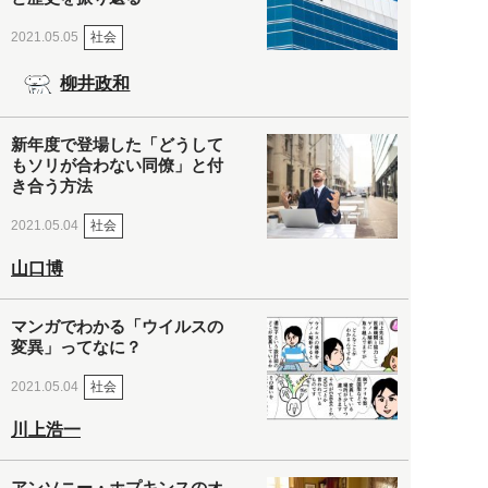
社会
2021.05.05
柳井政和
新年度で登場した「どうして
もソリが合わない同僚」と付
き合う方法
社会
2021.05.04
山口博
マンガでわかる「ウイルスの
変異」ってなに？
社会
2021.05.04
川上浩一
アンソニー・ホプキンスのオ