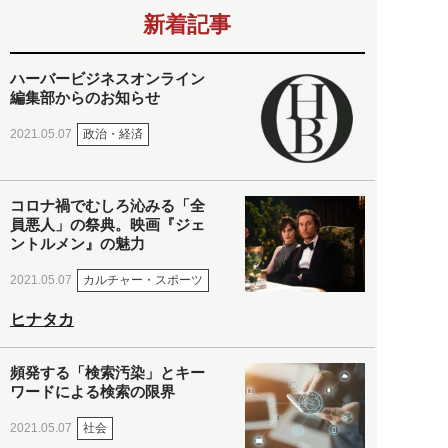
新着記事
ハーバービジネスオンライン
編集部からのお知らせ
政治・経済
2021.05.07
コロナ禍でむしろ沁みる「全
員悪人」の祭典。映画『ジェ
ントルメン』の魅力
カルチャー・スポーツ
2021.05.07
ヒナタカ
頻発する「検索汚染」とキー
ワードによる検索の限界
社会
2021.05.07