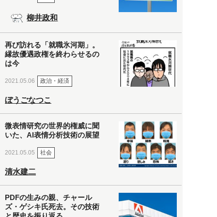
柳井政和
再び訪れる「就職氷河期」。
縁故優遇政権を終わらせるの
は今
政治・経済
2021.05.06
ぼうごなつこ
微表情研究の世界的権威に聞
いた、AI表情分析技術の展望
社会
2021.05.05
清水建二
PDFの生みの親、チャール
ズ・ゲシキ氏死去。その技術
と歴史を振り返る