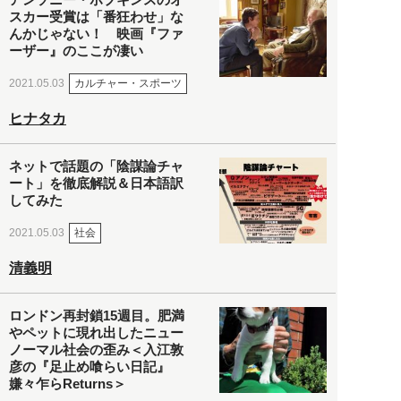
スカー受賞は「番狂わせ」な
んかじゃない！ 映画『ファ
ーザー』のここが凄い
カルチャー・スポーツ
2021.05.03
ヒナタカ
ネットで話題の「陰謀論チャ
ート」を徹底解説＆日本語訳
してみた
社会
2021.05.03
清義明
ロンドン再封鎖15週目。肥満
やペットに現れ出したニュー
ノーマル社会の歪み＜入江敦
彦の『足止め喰らい日記』
嫌々乍らReturns＞