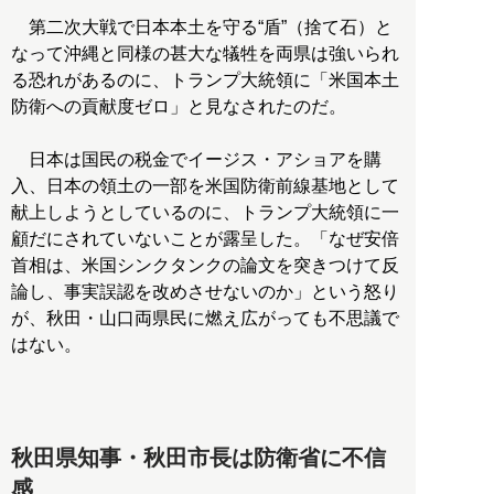
第二次大戦で日本本土を守る“盾”（捨て石）と
なって沖縄と同様の甚大な犠牲を両県は強いられ
る恐れがあるのに、トランプ大統領に「米国本土
防衛への貢献度ゼロ」と見なされたのだ。
日本は国民の税金でイージス・アショアを購
入、日本の領土の一部を米国防衛前線基地として
献上しようとしているのに、トランプ大統領に一
顧だにされていないことが露呈した。「なぜ安倍
首相は、米国シンクタンクの論文を突きつけて反
論し、事実誤認を改めさせないのか」という怒り
が、秋田・山口両県民に燃え広がっても不思議で
はない。
秋田県知事・秋田市長は防衛省に不信
感