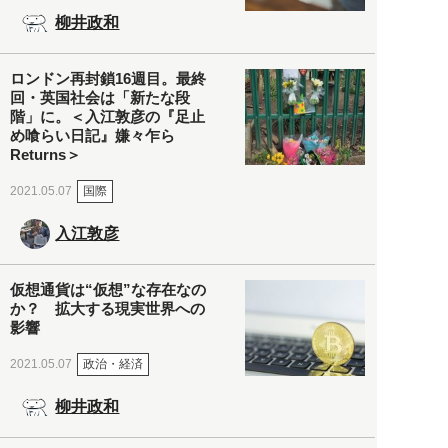
柳井政和
ロンドン再封鎖16週目。最終
回・英国社会は「新たな段
階」に。＜入江敦彦の『足止
め喰らい日記』嫌々乍ら
Returns＞
国際
2021.05.07
入江敦彦
仮想通貨は“仮想”な存在なの
か？ 拡大する現実世界への
影響
政治・経済
2021.05.07
柳井政和