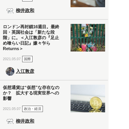
柳井政和
ロンドン再封鎖16週目。最終
回・英国社会は「新たな段
階」に。＜入江敦彦の『足止
め喰らい日記』嫌々乍ら
Returns＞
国際
2021.05.07
入江敦彦
仮想通貨は“仮想”な存在なの
か？ 拡大する現実世界への
影響
政治・経済
2021.05.07
柳井政和