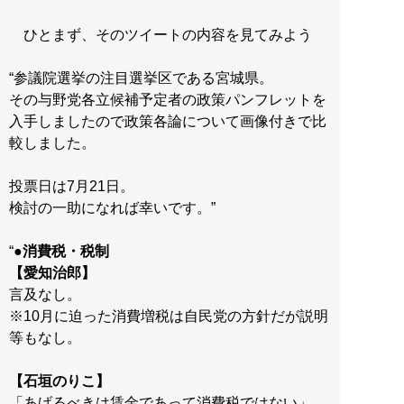
ひとまず、そのツイートの内容を見てみよう
“参議院選挙の注目選挙区である宮城県。
その与野党各立候補予定者の政策パンフレットを
入手しましたので政策各論について画像付きで比
較しました。
投票日は7月21日。
検討の一助になれば幸いです。”
“
●消費税・税制
【愛知治郎】
言及なし。
※10月に迫った消費増税は自民党の方針だが説明
等もなし。
【石垣のりこ】
「あげるべきは賃金であって消費税ではない」