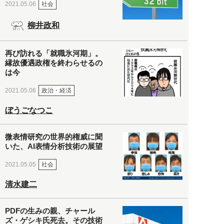
社会
2021.05.06
柳井政和
再び訪れる「就職氷河期」。
縁故優遇政権を終わらせるの
は今
政治・経済
2021.05.06
ぼうごなつこ
微表情研究の世界的権威に聞
いた、AI表情分析技術の展望
社会
2021.05.05
清水建二
PDFの生みの親、チャール
ズ・ゲシキ氏死去。その技術