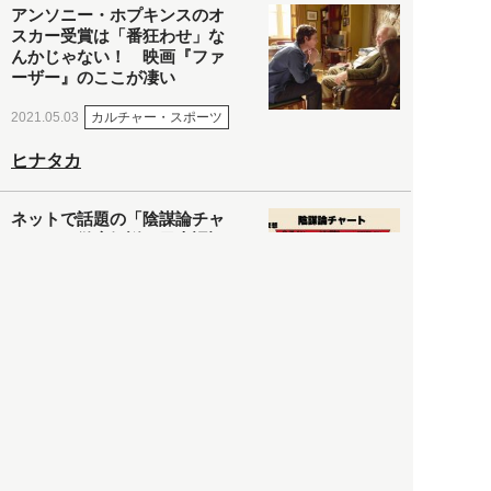
アンソニー・ホプキンスのオ
スカー受賞は「番狂わせ」な
んかじゃない！ 映画『ファ
ーザー』のここが凄い
カルチャー・スポーツ
2021.05.03
ヒナタカ
ネットで話題の「陰謀論チャ
ート」を徹底解説＆日本語訳
してみた
社会
2021.05.03
清義明
ロンドン再封鎖15週目。肥満
やペットに現れ出したニュー
ノーマル社会の歪み＜入江敦
彦の『足止め喰らい日記』
嫌々乍らReturns＞