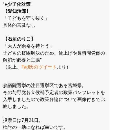
“
●少子化対策
【愛知治郎】
「子どもを守り抜く」
具体的言及なし
【石垣のりこ】
「大人が余裕を持とう」
子どもの貧困解決のため、賃上げや長時間労働の
解消が必要と主張”
（以上、
Tad氏のツイート
より）
参議院選挙の注目選挙区である宮城県。
その与野党各立候補予定者の政策パンフレットを
入手しましたので政策各論について画像付きで比
較しました。
投票日は7月21日。
検討の一助になれば幸いです。