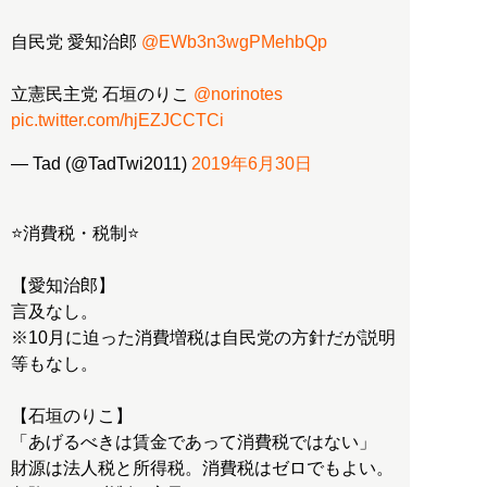
自民党 愛知治郎
@EWb3n3wgPMehbQp
立憲民主党 石垣のりこ
@norinotes
pic.twitter.com/hjEZJCCTCi
— Tad (@TadTwi2011)
2019年6月30日
⭐消費税・税制⭐
【愛知治郎】
言及なし。
※10月に迫った消費増税は自民党の方針だが説明
等もなし。
【石垣のりこ】
「あげるべきは賃金であって消費税ではない」
財源は法人税と所得税。消費税はゼロでもよい。