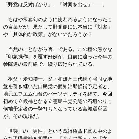
「野党は反対ばかり」、「対案を出せ」――。
もはや常套句のように使われるようになったこ
の言葉だが、果たして野党側には本当に「対案」
や「具体的な政策」がないのだろうか？
当然のことながら否、である。この種の愚かな
「印象操作」を覆す好例が、目前に迫った今年の
参院選の最前線で、繰り広げられている。
祖父・愛知揆一、父・和雄と三代続く強固な地
盤を引き継いだ自民党の愛知治郎候補予定者と、
地元エフエム仙台のパーソナリティを経て、今回
初めて立候補となる立憲民主党公認の石垣のりこ
候補予定者の一騎打ちとなっている宮城選挙区
が、その現場だ。
「世襲」の「男性」という既得権益ド真ん中のよ
うな現職候補を相手に、「全くの新人」で「女