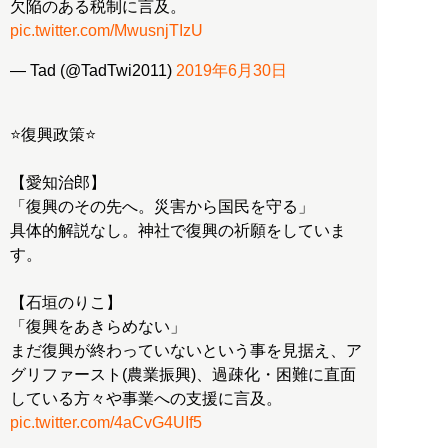
欠陥のある税制に言及。
pic.twitter.com/MwusnjTIzU
— Tad (@TadTwi2011)
2019年6月30日
⭐復興政策⭐
【愛知治郎】
「復興のその先へ。災害から国民を守る」
具体的解説なし。神社で復興の祈願をしていま
す。
【石垣のりこ】
「復興をあきらめない」
まだ復興が終わっていないという事を見据え、ア
グリファースト(農業振興)、過疎化・困難に直面
している方々や事業への支援に言及。
pic.twitter.com/4aCvG4UIf5