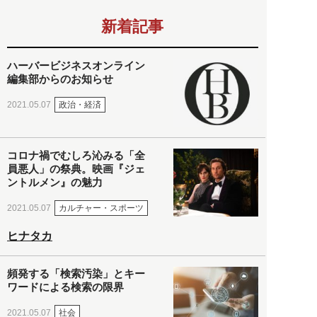
新着記事
ハーバービジネスオンライン
編集部からのお知らせ
政治・経済
2021.05.07
コロナ禍でむしろ沁みる「全
員悪人」の祭典。映画『ジェ
ントルメン』の魅力
カルチャー・スポーツ
2021.05.07
ヒナタカ
頻発する「検索汚染」とキー
ワードによる検索の限界
社会
2021.05.07