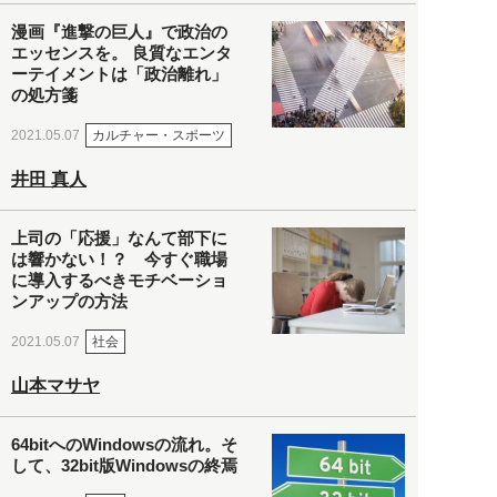
漫画『進撃の巨人』で政治の
エッセンスを。 良質なエンタ
ーテイメントは「政治離れ」
の処方箋
カルチャー・スポーツ
2021.05.07
井田 真人
上司の「応援」なんて部下に
は響かない！？ 今すぐ職場
に導入するべきモチベーショ
ンアップの方法
社会
2021.05.07
山本マサヤ
64bitへのWindowsの流れ。そ
して、32bit版Windowsの終焉