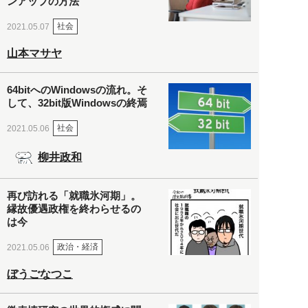
ンアップの方法
社会
2021.05.07
山本マサヤ
64bitへのWindowsの流れ。そ
して、32bit版Windowsの終焉
社会
2021.05.06
柳井政和
再び訪れる「就職氷河期」。
縁故優遇政権を終わらせるの
は今
政治・経済
2021.05.06
ぼうごなつこ