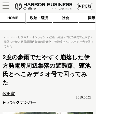
▶PC版
HOME
政治・経済
社会
国際
ハーバー・ビジネス・オンライン
政治・経済
2度の豪雨でたやすく
崩落した伊方発電所周辺集落の避難路。蓮池氏とへこみデミオ号で回っ
てみた
2度の豪雨でたやすく崩落した伊
方発電所周辺集落の避難路。蓮池
氏とへこみデミオ号で回ってみ
た
牧田寛
2019.06.27
バックナンバー