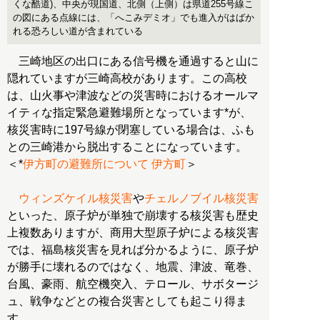
くな酷道)、中央が現国道、北側（上側）は県道255号線こ
の図にある点線には、「へこみデミオ」でも進入がはばか
れる恐ろしい道が含まれている
三崎地区の出口にある信号機を通過すると山に
隠れていますが三崎高校があります。この高校
は、山火事や津波などの災害時におけるオールマ
イティな指定緊急避難場所となっています*が、
核災害時に197号線が閉塞している場合は、ふも
との三崎港から脱出することになっています。
＜*
伊方町の避難所について 伊方町
＞
ウィンズケイル核災害
や
チェルノブイル核災害
といった、原子炉が単独で崩壊する核災害も歴史
上複数ありますが、商用大型原子炉による核災害
では、福島核災害を見れば分かるように、原子炉
が勝手に壊れるのではなく、地震、津波、竜巻、
台風、豪雨、航空機突入、テロール、サボタージ
ュ、戦争などとの複合災害としても起こり得ま
す。