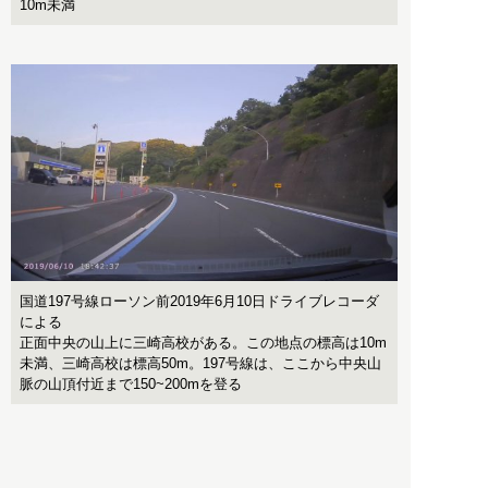
10m未満
国道197号線ローソン前2019年6月10日ドライブレコーダ
による
正面中央の山上に三崎高校がある。この地点の標高は10m
未満、三崎高校は標高50m。197号線は、ここから中央山
脈の山頂付近まで150~200mを登る