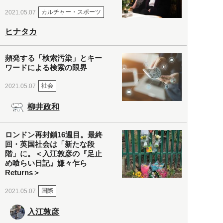
カルチャー・スポーツ
2021.05.07
ヒナタカ
頻発する「検索汚染」とキー
ワードによる検索の限界
社会
2021.05.07
柳井政和
ロンドン再封鎖16週目。最終
回・英国社会は「新たな段
階」に。＜入江敦彦の『足止
め喰らい日記』嫌々乍ら
Returns＞
国際
2021.05.07
入江敦彦