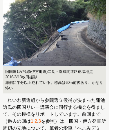
旧国道197号線(伊方町道)二見・塩成間道路崩壊地点
2016/8/13牧田撮影
海側に半分以上崩れている。標高は60m前後あり、かなり
怖い
れいわ新選組から参院選立候補が決まった蓮池
透氏の四国リレー講演会に同行する機会を得まし
て、その模様をリポートしています。前回まで
（過去の回は
1
,
2
,
3
を参照）は、四国・伊方発電所
周辺の立地について、筆者の愛車「へこみデミ