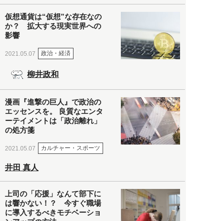
仮想通貨は“仮想”な存在なの
か？ 拡大する現実世界への
影響
政治・経済
2021.05.07
柳井政和
漫画『進撃の巨人』で政治の
エッセンスを。 良質なエンタ
ーテイメントは「政治離れ」
の処方箋
カルチャー・スポーツ
2021.05.07
井田 真人
上司の「応援」なんて部下に
は響かない！？ 今すぐ職場
に導入するべきモチベーショ