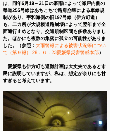
は、
同年6月19～21日の豪雨によって瀬戸内側の
県道255号線はあちこちで路肩崩壊による車線規
制があり、宇和海側の旧197号線（伊方町道）
も、二カ所が
大規模道路崩壊によって翌年まで全
面通行止め
となり、交通規制区間も多数ありまし
た。ほかにも複数の集落に孤立の可能性がありま
した。（参照：
大雨警報による被害状況等につい
て（第９報） 28．６．23愛媛県災害警戒本部
）
愛媛県も伊方町も避難計画は大丈夫であると市
民に説明していますが、私は、
想定が余りにも甘
すぎる
と考えています。