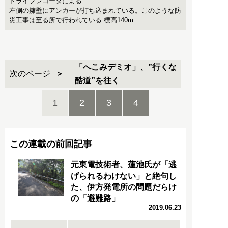
ドライブレコーダによる
左側の擁壁にアンカーが打ち込まれている。このような防
災工事は至る所で行われている 標高140m
「へこみデミオ」、”行くな
次のページ
酷道”を往く
1
2
3
4
この連載の前回記事
元東電技術者、蓮池氏が「逃
げられるわけない」と絶句し
た、伊方発電所の問題だらけ
の「避難路」
2019.06.23