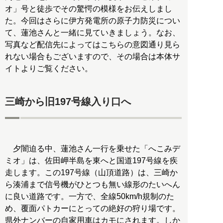
オ」号と徒歩でその驚愕の模様をお伝えしまし
た。今回はさらに伊方発電所の原子力防災につい
て、蓮池さんと一緒に見ていきましょう。なお、
写真など配信先によってはこちらの意図通り見ら
れない場合もございますので、その場合は本体サ
イトよりご覧ください。
三崎から旧197号線入り口へ
夕闇迫る中、蓮池さん一行を乗せた「へこみデ
ミオ」は、佐田岬半島を東へと国道197号線を疾
走します。この197号線（山頂道路）は、三崎か
ら湊浦まで信号機がひとつも無い線形のたいへん
に良い道路です。一方で、全線50km/h規制のた
め、覆面パトカーにとっての絶好の狩り場です。
県外ナンバーの自家用車はカモにされます。しか