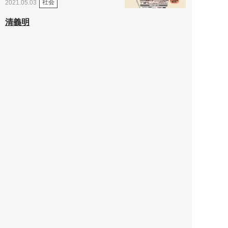
社会
2021.05.03
清義明
ロンドン再封鎖15週目。肥満
やペットに現れ出したニュー
ノーマル社会の歪み＜入江敦
彦の『足止め喰らい日記』
嫌々乍らReturns＞
社会
2021.05.02
入江敦彦
「ケーキの出前」に「高級ブ
ランドのサブスク」も――コ
ロナ禍のなか「進化」する百
貨店
政治・経済
2021.05.02
都市商業研究所