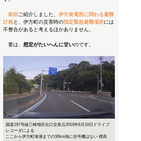
前回
ご紹介しました、
伊方発電所に関わる避難
計画
と、伊方町の災害時の
指定緊急避難場所
には
不整合があると考えるほかありません。
要は、
想定がたいへんに甘い
のです。
国道197号線三崎地区出口交差点2019年6月10日ドライブ
レコーダによる
ここから伊方町湊浦までの30km強に信号機はない 標高