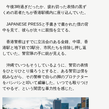
午後3時過ぎだったか、疲れ切った表情の黒ず
くめの若者たちが香港駅構内に座り込んでいた。
JAPANESE PRESSと手書きで書かれた僕の背
中を見て、彼らが次々に親指を立てる。
香港警察はすでに立法会のある金鐘、中環、香
港駅と地下鉄で3駅分、市民たちを排除し押し返
していた。警官隊の手に銃が見える。
沖縄でいつもそうしているように、警官の表情
をひとりひとり撮ろうとすると、ある警官は僕を
睨みながら、その警棒で自らの脚のプロテクター
をバシバシと叩いて威嚇した。いつでも殴りつけ
てやるぞ、という闇雲な暴力性を感じた。