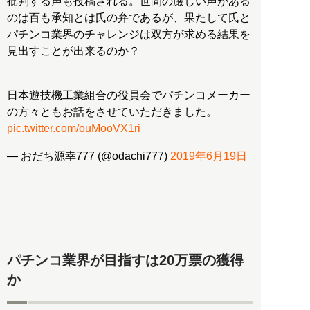
批判する声も投稿される。世間の厳しい声がある
のは百も承知とは氏の弁であるが、果たして氏と
パチンコ業界のチャレンジは双方が求める結果を
見出すことが出来るのか？
日本遊技機工業組合の役員会でパチンコメーカー
の方々ともお話をさせていただきました。
pic.twitter.com/ouMooVX1ri
— おだち源幸777 (@odachi777)
2019年6月19日
パチンコ業界が目指すは20万票の獲得
か