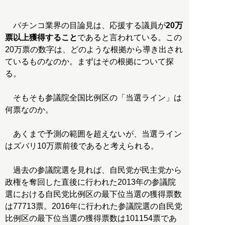
パチンコ業界の目論見は、応援する議員が
20万
票以上獲得すること
であると言われている。この
20万票の数字は、どのような根拠から導き出され
ているものなのか。まずはその根拠について探
る。
そもそも参議院全国比例区の「当選ライン」は
何票なのか。
あくまで予測の範囲を超えないが、当選ライン
はズバリ10万票前後であると考えられる。
過去の参議院選を見れば、自民党が民主党から
政権を奪回した直後に行われた2013年の参議院
選における自民党比例区の最下位当選の獲得票数
は77713票。2016年に行われた参議院選の自民党
比例区の最下位当選の獲得票数は101154票であ