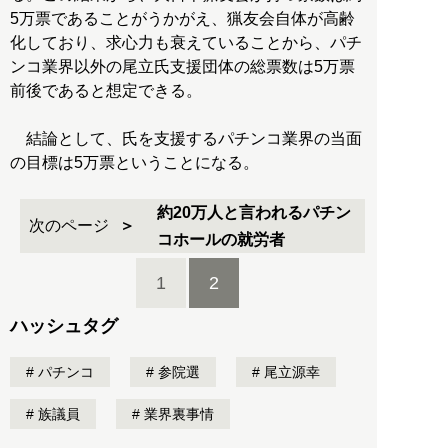
5万票であることがうかがえ、猟友会自体が高齢
化しており、求心力も衰えていることから、パチ
ンコ業界以外の尾立氏支援団体の総票数は5万票
前後であると想定できる。
結論として、氏を支援するパチンコ業界の当面
の目標は5万票ということになる。
約20万人と言われるパチン
次のページ
コホールの就労者
1
2
ハッシュタグ
パチンコ
参院選
尾立源幸
族議員
業界裏事情