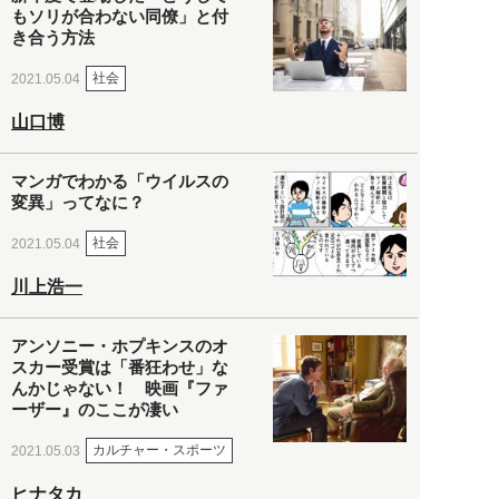
もソリが合わない同僚」と付
き合う方法
社会
2021.05.04
山口博
マンガでわかる「ウイルスの
変異」ってなに？
社会
2021.05.04
川上浩一
アンソニー・ホプキンスのオ
スカー受賞は「番狂わせ」な
んかじゃない！ 映画『ファ
ーザー』のここが凄い
カルチャー・スポーツ
2021.05.03
ヒナタカ