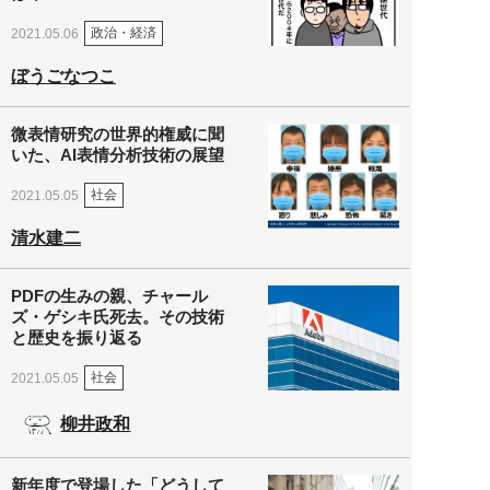
政治・経済
2021.05.06
ぼうごなつこ
微表情研究の世界的権威に聞
いた、AI表情分析技術の展望
社会
2021.05.05
清水建二
PDFの生みの親、チャール
ズ・ゲシキ氏死去。その技術
と歴史を振り返る
社会
2021.05.05
柳井政和
新年度で登場した「どうして