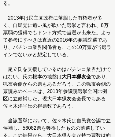
る。
2013年は民主党政権に落胆した有権者が多
く、自民党に追い風が吹いた選挙と言われ、8万
票弱の獲得でもドント方式で当選が出来た。よっ
て参考にすべきは直近の2016年の参議院選であ
り、パチンコ業界関係者も、この10万票が当選ラ
インでないかと想定している。
尾立氏を支援しているのはパチンコ業界だけで
はない。氏の根本の地盤は
大日本猟友会
であり、
猟友会側からの票もあるだろう。この猟友会側の
票読みのベースは、2013年参議院選挙全国比例
区に立候補した、現大日本猟友会会長でもある
佐々木洋平氏の得票数であろう。
当該選挙において、佐々木氏は自民党公認で立
候補し、56082票を獲得したものの落選してい
る。この結果から、大日本猟友会が持つ票数は約