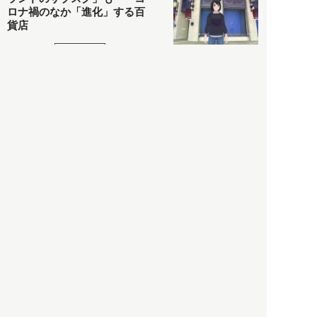
ロナ禍のなか「進化」する百
貨店
政治・経済
2021.05.02
都市商業研究所
「高度外国人材」という言葉
に潜む欺瞞と、日本が搾取し
依存する圧倒的多数の外国人
労働者の実像とは？
社会
2021.05.01
月刊日本
以前の記事をもっと見る