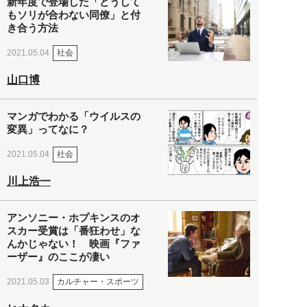
新年度で登場した「どうして
もソリが合わない同僚」と付
き合う方法
社会
2021.05.04
山口博
マンガでわかる「ウイルスの
変異」ってなに？
社会
2021.05.04
川上浩一
アンソニー・ホプキンスのオ
スカー受賞は「番狂わせ」な
んかじゃない！ 映画『ファ
ーザー』のここが凄い
カルチャー・スポーツ
2021.05.03