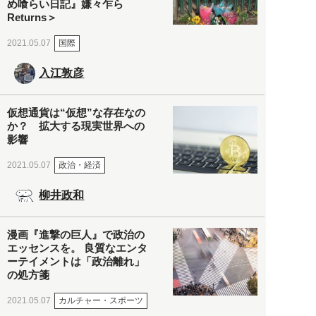
め喰らい日記』嫌々乍ら
Returns＞
国際
2021.05.07
入江敦彦
仮想通貨は“仮想”な存在なの
か？ 拡大する現実世界への
影響
政治・経済
2021.05.07
柳井政和
漫画『進撃の巨人』で政治の
エッセンスを。 良質なエンタ
ーテイメントは「政治離れ」
の処方箋
カルチャー・スポーツ
2021.05.07