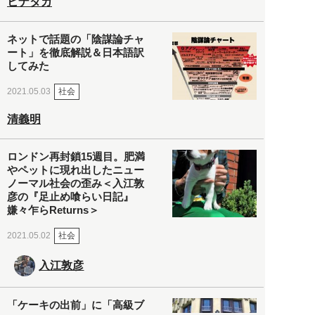
ヒナタカ
ネットで話題の「陰謀論チャ
ート」を徹底解説＆日本語訳
してみた
社会
2021.05.03
清義明
ロンドン再封鎖15週目。肥満
やペットに現れ出したニュー
ノーマル社会の歪み＜入江敦
彦の『足止め喰らい日記』
嫌々乍らReturns＞
社会
2021.05.02
入江敦彦
「ケーキの出前」に「高級ブ