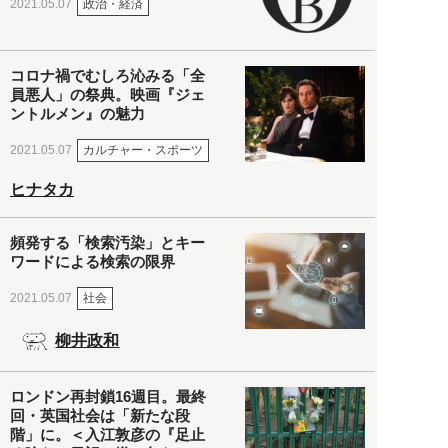
政治・経済
2021.05.07
コロナ禍でむしろ沁みる「全
員悪人」の祭典。映画『ジェ
ントルメン』の魅力
カルチャー・スポーツ
2021.05.07
ヒナタカ
頻発する「検索汚染」とキー
ワードによる検索の限界
社会
2021.05.07
柳井政和
ロンドン再封鎖16週目。最終
回・英国社会は「新たな段
階」に。＜入江敦彦の『足止