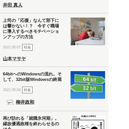
井田 真人
上司の「応援」なんて部下に
は響かない！？ 今すぐ職場
に導入するべきモチベーショ
ンアップの方法
社会
2021.05.07
山本マサヤ
64bitへのWindowsの流れ。そ
して、32bit版Windowsの終焉
社会
2021.05.06
柳井政和
再び訪れる「就職氷河期」。
縁故優遇政権を終わらせるの