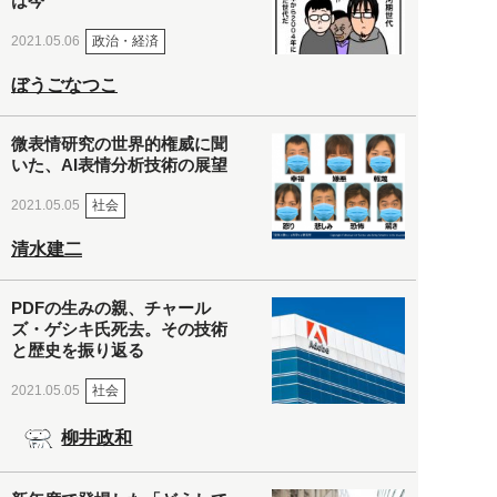
は今
政治・経済
2021.05.06
ぼうごなつこ
微表情研究の世界的権威に聞
いた、AI表情分析技術の展望
社会
2021.05.05
清水建二
PDFの生みの親、チャール
ズ・ゲシキ氏死去。その技術
と歴史を振り返る
社会
2021.05.05
柳井政和