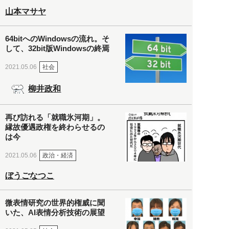
山本マサヤ
64bitへのWindowsの流れ。そ
して、32bit版Windowsの終焉
社会
2021.05.06
柳井政和
再び訪れる「就職氷河期」。
縁故優遇政権を終わらせるの
は今
政治・経済
2021.05.06
ぼうごなつこ
微表情研究の世界的権威に聞
いた、AI表情分析技術の展望