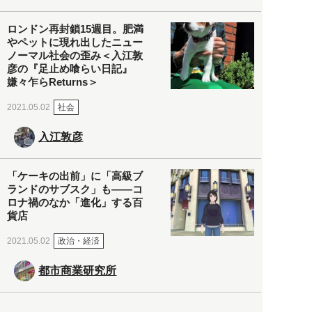
ロンドン再封鎖15週目。肥満
やペットに現れ出したニュー
ノーマル社会の歪み＜入江敦
彦の『足止め喰らい日記』
嫌々乍らReturns＞
社会
2021.05.02
入江敦彦
「ケーキの出前」に「高級ブ
ランドのサブスク」も――コ
ロナ禍のなか「進化」する百
貨店
政治・経済
2021.05.02
都市商業研究所
「高度外国人材」という言葉