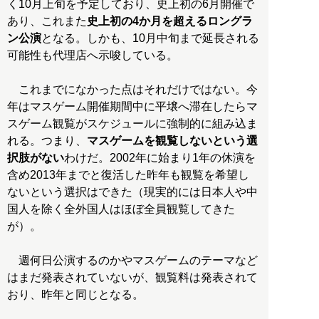
く10月上旬を予定しており、史上初の6月開催で
あり、これまた
史上初の4か月を超えるロングラ
ン公演
となる。しかも、10月中旬まで延長される
可能性も代理店へ示唆している。
これまでになかった点はそれだけではない。今
年はマスゲーム開催期間中に平壌へ滞在したらマ
スゲーム観覧がスケジュールに強制的に組み込ま
れる。つまり、
マスゲームを観覧しないという選
択肢がない
わけだ。2002年に始まり1年の休演を
含め2013年までと復活した昨年も観覧を希望し
ないという選択はできた（現実的には日本人や中
国人を除く全外国人はほぼ全員観覧してきた
が）。
週何日公演するのかやマスゲームのテーマなど
はまだ発表されていないが、観覧料は発表されて
おり、昨年と同じとなる。