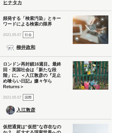
ヒナタカ
頻発する「検索汚染」とキー
ワードによる検索の限界
社会
2021.05.07
柳井政和
ロンドン再封鎖16週目。最終
回・英国社会は「新たな段
階」に。＜入江敦彦の『足止
め喰らい日記』嫌々乍ら
Returns＞
国際
2021.05.07
入江敦彦
仮想通貨は“仮想”な存在なの
か？ 拡大する現実世界への