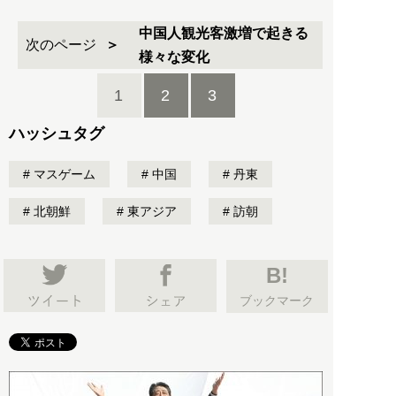
中国人観光客激増で起きる
次のページ
様々な変化
1
2
3
ハッシュタグ
マスゲーム
中国
丹東
北朝鮮
東アジア
訪朝
B!
ブックマーク