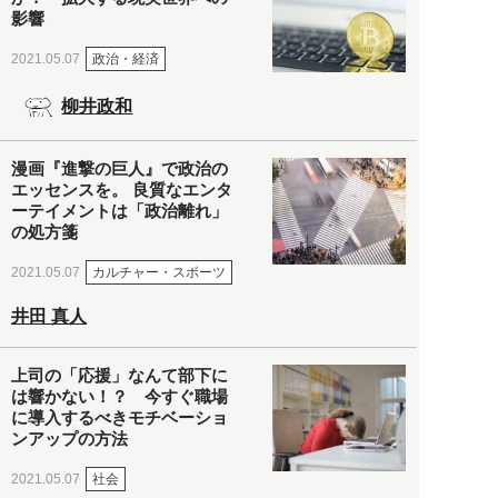
影響
政治・経済
2021.05.07
柳井政和
漫画『進撃の巨人』で政治の
エッセンスを。 良質なエンタ
ーテイメントは「政治離れ」
の処方箋
カルチャー・スポーツ
2021.05.07
井田 真人
上司の「応援」なんて部下に
は響かない！？ 今すぐ職場
に導入するべきモチベーショ
ンアップの方法
社会
2021.05.07