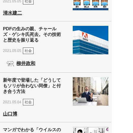
社会
2021.05.05
清水建二
PDFの生みの親、チャール
ズ・ゲシキ氏死去。その技術
と歴史を振り返る
社会
2021.05.05
柳井政和
新年度で登場した「どうして
もソリが合わない同僚」と付
き合う方法
社会
2021.05.04
山口博
マンガでわかる「ウイルスの