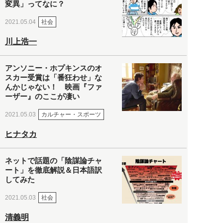
変異」ってなに？
社会
2021.05.04
川上浩一
アンソニー・ホプキンスのオ
スカー受賞は「番狂わせ」な
んかじゃない！ 映画『ファ
ーザー』のここが凄い
カルチャー・スポーツ
2021.05.03
ヒナタカ
ネットで話題の「陰謀論チャ
ート」を徹底解説＆日本語訳
してみた
社会
2021.05.03
清義明