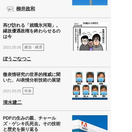
柳井政和
再び訪れる「就職氷河期」。
縁故優遇政権を終わらせるの
は今
政治・経済
2021.05.06
ぼうごなつこ
微表情研究の世界的権威に聞
いた、AI表情分析技術の展望
社会
2021.05.05
清水建二
PDFの生みの親、チャール
ズ・ゲシキ氏死去。その技術
と歴史を振り返る