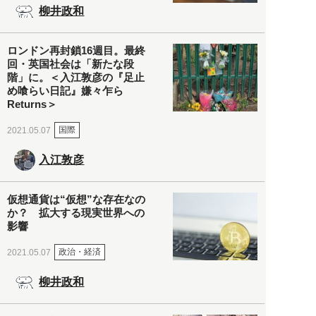
柳井政和
ロンドン再封鎖16週目。最終
回・英国社会は「新たな段
階」に。＜入江敦彦の『足止
め喰らい日記』嫌々乍ら
Returns＞
国際
2021.05.07
入江敦彦
仮想通貨は“仮想”な存在なの
か？ 拡大する現実世界への
影響
政治・経済
2021.05.07
柳井政和