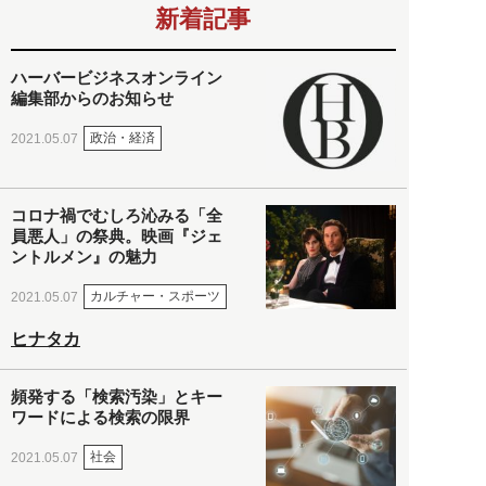
新着記事
ハーバービジネスオンライン
編集部からのお知らせ
政治・経済
2021.05.07
コロナ禍でむしろ沁みる「全
員悪人」の祭典。映画『ジェ
ントルメン』の魅力
カルチャー・スポーツ
2021.05.07
ヒナタカ
頻発する「検索汚染」とキー
ワードによる検索の限界
社会
2021.05.07