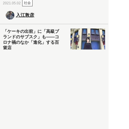
社会
2021.05.02
入江敦彦
「ケーキの出前」に「高級ブ
ランドのサブスク」も――コ
ロナ禍のなか「進化」する百
貨店
政治・経済
2021.05.02
都市商業研究所
「高度外国人材」という言葉
に潜む欺瞞と、日本が搾取し
依存する圧倒的多数の外国人
労働者の実像とは？
社会
2021.05.01
月刊日本