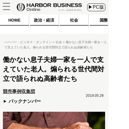
▶PC版
HOME
政治・経済
社会
国際
ハーバー・ビジネス・オンライン
社会
働かない息子夫婦一家を一人
で支えていた老人。煽られる世代間対立で語られぬ高齢者たち
働かない息子夫婦一家を一人で支
えていた老人。煽られる世代間対
立で語られぬ高齢者たち
競売事例収集団
2019.05.28
バックナンバー