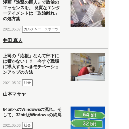
漫画『進撃の巨人』で政治の
エッセンスを。 良質なエンタ
ーテイメントは「政治離れ」
の処方箋
カルチャー・スポーツ
2021.05.07
井田 真人
上司の「応援」なんて部下に
は響かない！？ 今すぐ職場
に導入するべきモチベーショ
ンアップの方法
社会
2021.05.07
山本マサヤ
64bitへのWindowsの流れ。そ
して、32bit版Windowsの終焉
社会
2021.05.06