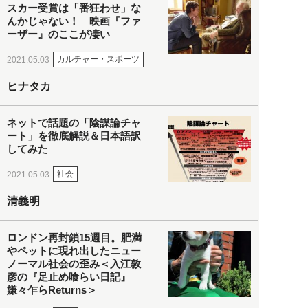
スカー受賞は「番狂わせ」な
んかじゃない！ 映画『ファ
ーザー』のここが凄い
カルチャー・スポーツ
2021.05.03
ヒナタカ
ネットで話題の「陰謀論チャ
ート」を徹底解説＆日本語訳
してみた
社会
2021.05.03
清義明
ロンドン再封鎖15週目。肥満
やペットに現れ出したニュー
ノーマル社会の歪み＜入江敦
彦の『足止め喰らい日記』
嫌々乍らReturns＞