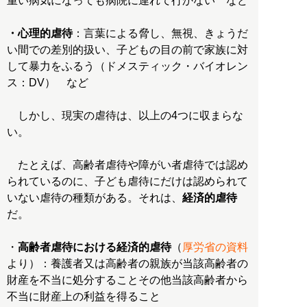
重い病気になっても病院に連れて行かない など
・心理的虐待
：言葉による脅し、無視、きょうだ
い間での差別的扱い、子どもの目の前で家族に対
して暴力をふるう（ドメスティック・バイオレン
ス：DV） など
しかし、現実の虐待は、以上の4つに収まらな
い。
たとえば、高齢者虐待や障がい者虐待では認め
られているのに、子ども虐待にだけは認められて
いない虐待の種類がある。それは、
経済的虐待
だ。
・
高齢者虐待における経済的虐待
（
厚労省の資料
より）：養護者又は高齢者の親族が当該高齢者の
財産を不当に処分することその他当該高齢者から
不当に財産上の利益を得ること