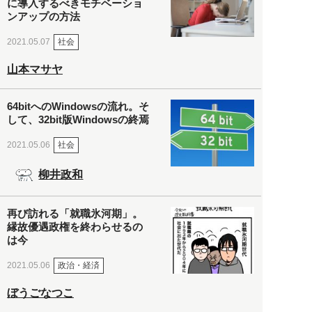
に導入するべきモチベーショ
ンアップの方法
社会
2021.05.07
山本マサヤ
64bitへのWindowsの流れ。そ
して、32bit版Windowsの終焉
社会
2021.05.06
柳井政和
再び訪れる「就職氷河期」。
縁故優遇政権を終わらせるの
は今
政治・経済
2021.05.06
ぼうごなつこ