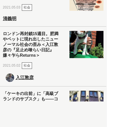
社会
2021.05.03
清義明
ロンドン再封鎖15週目。肥満
やペットに現れ出したニュー
ノーマル社会の歪み＜入江敦
彦の『足止め喰らい日記』
嫌々乍らReturns＞
社会
2021.05.02
入江敦彦
「ケーキの出前」に「高級ブ
ランドのサブスク」も――コ
ロナ禍のなか「進化」する百
貨店
政治・経済
2021.05.02