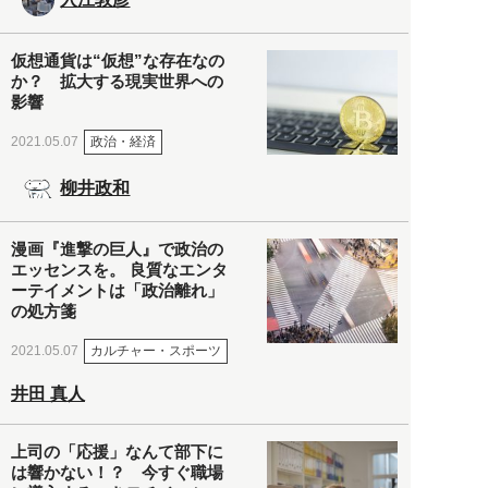
仮想通貨は“仮想”な存在なの
か？ 拡大する現実世界への
影響
政治・経済
2021.05.07
柳井政和
漫画『進撃の巨人』で政治の
エッセンスを。 良質なエンタ
ーテイメントは「政治離れ」
の処方箋
カルチャー・スポーツ
2021.05.07
井田 真人
上司の「応援」なんて部下に
は響かない！？ 今すぐ職場