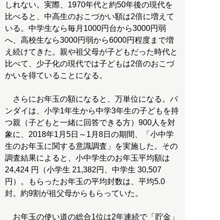
しれない。実際、1970年代と約50年後の現代を
比べると、中高生のおこづかい額は2倍に増えて
いる。中学生なら毎月1000円台から3000円弱
へ、高校生なら3000円弱から6000円程度まで増
え続けてきた。親や祖父母が子どもだった時代と
比べて、少子化の現代では子どもは2倍のおこづ
かいを得ていることになる。
さらにお年玉の額になると、万単位になる。バ
ンダイは、小学1年生から中学3年生の子どもを持
つ親（子どもと一緒に回答できる方）900人を対
象に、2018年1月5日～1月8日の期間、「小中学
生のお年玉に関する意識調査」を実施した。その
調査結果によると、小中学生のお年玉平均額は
24,424 円（小学生 21,382円、中学生 30,507
円）。もらったお年玉の平均封数は、平均5.0
封。約9割が祖父母からもらっていた。
お年玉の使い道の総合1位は2年連続で「貯金」