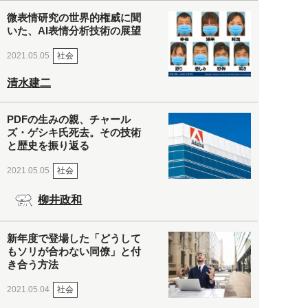
微表情研究の世界的権威に聞
いた、AI表情分析技術の展望
社会
2021.05.05
清水建二
PDFの生みの親、チャール
ズ・ゲシキ氏死去。その技術
と歴史を振り返る
社会
2021.05.05
柳井政和
新年度で登場した「どうして
もソリが合わない同僚」と付
き合う方法
社会
2021.05.04