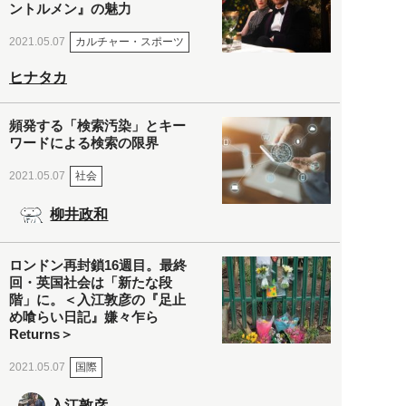
ントルメン』の魅力
カルチャー・スポーツ
2021.05.07
ヒナタカ
頻発する「検索汚染」とキー
ワードによる検索の限界
社会
2021.05.07
柳井政和
ロンドン再封鎖16週目。最終
回・英国社会は「新たな段
階」に。＜入江敦彦の『足止
め喰らい日記』嫌々乍ら
Returns＞
国際
2021.05.07
入江敦彦