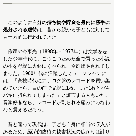
このように
自分の持ち物や貯金を身内に勝手に
処分される虐待
は、昔から親から子どもに対して
も一方的に行われてきた。
作家の今東光（1898年－1977年）は文学を志
した少年時代に、こつこつためた金で買った小説
の本を母親に火鉢にくべられ、全部燃やされてし
まった。1980年代に活躍したミュージシャンに
は、「高校時代にアナログ盤のレコードを買い集
めていたら、目の前で父親に1枚、また1枚とバキ
バキに折られてしまった」と証言する人もいた。
音楽好きなら、レコードが割られる痛みにわなわ
なと震えるだろう。
昔と違って現代は、子ども自身に相当の収入が
あるため、経済的虐待の被害状況の広がりは計り