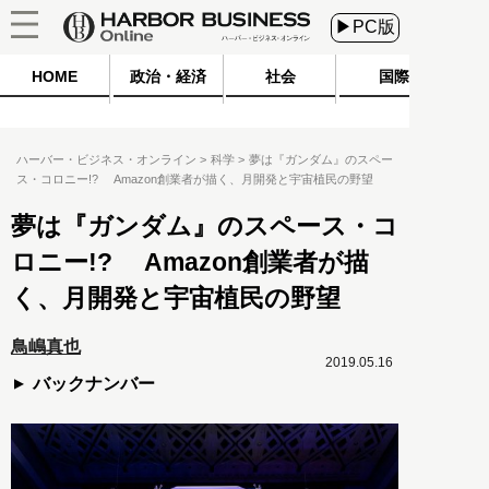
▶PC版
HOME
政治・経済
社会
国際
ハーバー・ビジネス・オンライン
科学
夢は『ガンダム』のスペー
ス・コロニー!? Amazon創業者が描く、月開発と宇宙植民の野望
夢は『ガンダム』のスペース・コ
ロニー!? Amazon創業者が描
く、月開発と宇宙植民の野望
鳥嶋真也
2019.05.16
バックナンバー