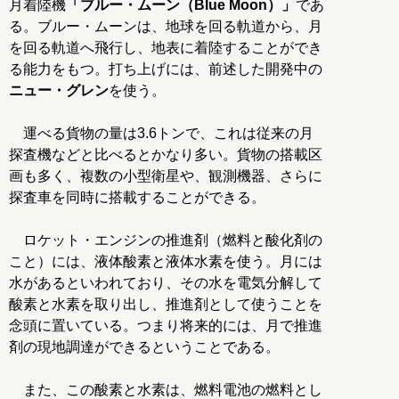
月着陸機
「ブルー・ムーン（Blue Moon）」
であ
る。ブルー・ムーンは、地球を回る軌道から、月
を回る軌道へ飛行し、地表に着陸することができ
る能力をもつ。打ち上げには、前述した開発中の
ニュー・グレン
を使う。
運べる貨物の量は3.6トンで、これは従来の月
探査機などと比べるとかなり多い。貨物の搭載区
画も多く、複数の小型衛星や、観測機器、さらに
探査車を同時に搭載することができる。
ロケット・エンジンの推進剤（燃料と酸化剤の
こと）には、液体酸素と液体水素を使う。月には
水があるといわれており、その水を電気分解して
酸素と水素を取り出し、推進剤として使うことを
念頭に置いている。つまり将来的には、月で推進
剤の現地調達ができるということである。
また、この酸素と水素は、燃料電池の燃料とし