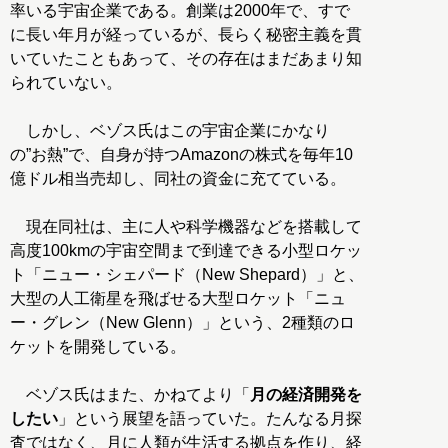
率いる宇宙企業である。創業は2000年で、すで
に長い年月が経っているが、長らく秘密主義を貫
いていたこともあって、その存在はまだあまり知
られていない。
しかし、ベゾス氏はこの宇宙企業にかなり
の”お熱”で、自身が持つAmazonの株式を毎年10
億ドル相当売却し、同社の資金に充てている。
現在同社は、主に人や科学機器などを搭載して
高度100kmの宇宙空間まで到達できる小型ロケッ
ト「ニュー・シェパード（New Shepard）」と、
大型の人工衛星を飛ばせる大型ロケット「ニュ
ー・グレン（New Glenn）」という、2種類のロ
ケットを開発している。
ベゾス氏はまた、かねてより「
月の経済開発を
したい
」という展望を語っていた。たんなる月探
査ではなく、月に人類が生活する拠点を作り、経