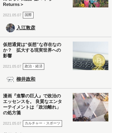
Returns＞
国際
2021.05.07
入江敦彦
仮想通貨は“仮想”な存在なの
か？ 拡大する現実世界への
影響
政治・経済
2021.05.07
柳井政和
漫画『進撃の巨人』で政治の
エッセンスを。 良質なエンタ
ーテイメントは「政治離れ」
の処方箋
カルチャー・スポーツ
2021.05.07