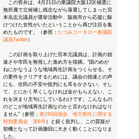
この答弁は、4月21日の衆議院大阪12区補選に
無所属で立候補し残念ながら落選してしまった宮
本岳志元議員が選挙活動中、阪南市から応援に駆
けつけた女性がいたということから再び注目を集
めたものです。（参照：
たつみコータロー参議院
議員Twitter
）
この計画を取り上げた宮本元議員は、計画の拙
速さや市民を無視した進め方を指摘。”国のめが
ねにかなうような地域再生計画をつくらせる。そ
の要件をクリアするためには、議会の拙速との声
にも、住民の不安や批判にも耳をかさない。そし
て、とにかく早くしなければ金がもらえない、こ
れを決まり文句にしているわけです。こんなもの
のどこが地域再生計画なのかと言わなければなり
ません”（参照：
第190回国会 地方創生に関する
特別委員会 第6号
）と鋭く批判し、この質疑が
契機となって計画撤回に大きく動くことになりま
した。