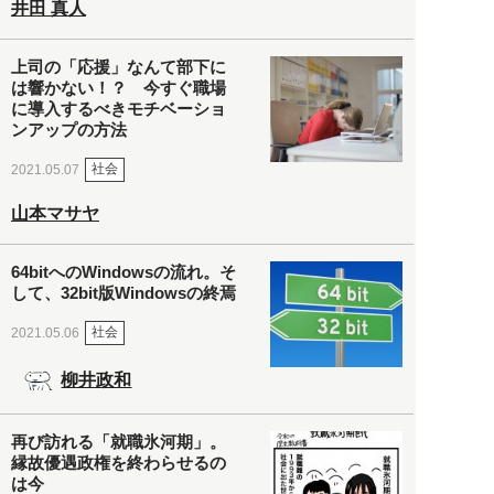
井田 真人
上司の「応援」なんて部下に
は響かない！？ 今すぐ職場
に導入するべきモチベーショ
ンアップの方法
社会
2021.05.07
山本マサヤ
64bitへのWindowsの流れ。そ
して、32bit版Windowsの終焉
社会
2021.05.06
柳井政和
再び訪れる「就職氷河期」。
縁故優遇政権を終わらせるの
は今