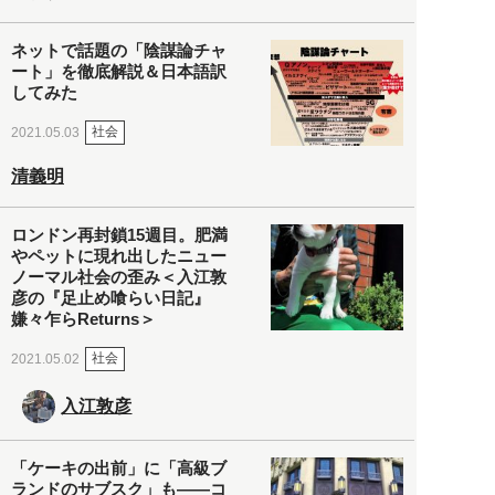
ネットで話題の「陰謀論チャ
ート」を徹底解説＆日本語訳
してみた
社会
2021.05.03
清義明
ロンドン再封鎖15週目。肥満
やペットに現れ出したニュー
ノーマル社会の歪み＜入江敦
彦の『足止め喰らい日記』
嫌々乍らReturns＞
社会
2021.05.02
入江敦彦
「ケーキの出前」に「高級ブ
ランドのサブスク」も――コ