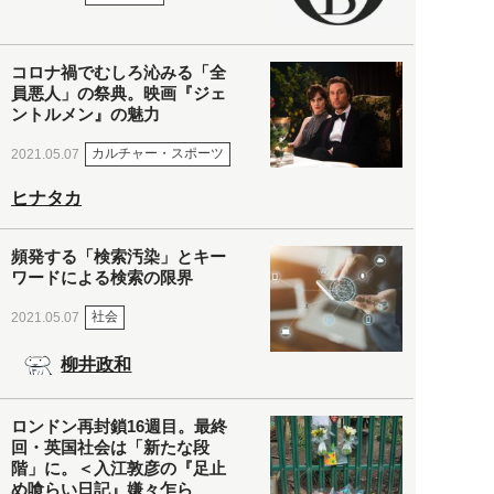
コロナ禍でむしろ沁みる「全
員悪人」の祭典。映画『ジェ
ントルメン』の魅力
カルチャー・スポーツ
2021.05.07
ヒナタカ
頻発する「検索汚染」とキー
ワードによる検索の限界
社会
2021.05.07
柳井政和
ロンドン再封鎖16週目。最終
回・英国社会は「新たな段
階」に。＜入江敦彦の『足止
め喰らい日記』嫌々乍ら