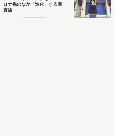
ロナ禍のなか「進化」する百
貨店
政治・経済
2021.05.02
都市商業研究所
「高度外国人材」という言葉
に潜む欺瞞と、日本が搾取し
依存する圧倒的多数の外国人
労働者の実像とは？
社会
2021.05.01
月刊日本
以前の記事をもっと見る