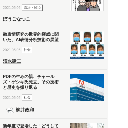
政治・経済
2021.05.06
ぼうごなつこ
微表情研究の世界的権威に聞
いた、AI表情分析技術の展望
社会
2021.05.05
清水建二
PDFの生みの親、チャール
ズ・ゲシキ氏死去。その技術
と歴史を振り返る
社会
2021.05.05
柳井政和
新年度で登場した「どうして