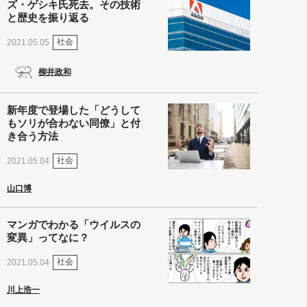
ズ・ゲシキ氏死去。その技術
と歴史を振り返る
社会
2021.05.05
柳井政和
新年度で登場した「どうして
もソリが合わない同僚」と付
き合う方法
社会
2021.05.04
山口博
マンガでわかる「ウイルスの
変異」ってなに？
社会
2021.05.04
川上浩一