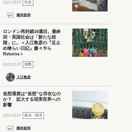
社会
2021.05.07
柳井政和
ロンドン再封鎖16週目。最終
回・英国社会は「新たな段
階」に。＜入江敦彦の『足止
め喰らい日記』嫌々乍ら
Returns＞
国際
2021.05.07
入江敦彦
仮想通貨は“仮想”な存在なの
か？ 拡大する現実世界への
影響
政治・経済
2021.05.07
柳井政和