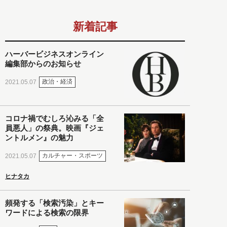
新着記事
ハーバービジネスオンライン
編集部からのお知らせ
政治・経済
2021.05.07
コロナ禍でむしろ沁みる「全
員悪人」の祭典。映画『ジェ
ントルメン』の魅力
カルチャー・スポーツ
2021.05.07
ヒナタカ
頻発する「検索汚染」とキー
ワードによる検索の限界