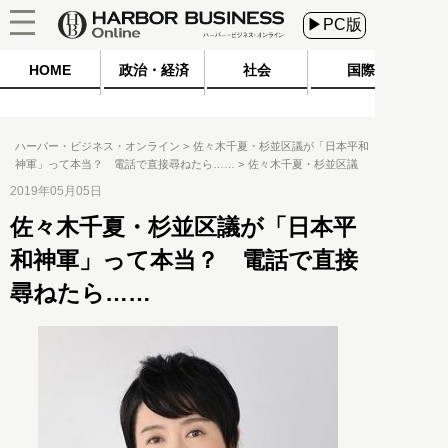
▶PC版
HOME
政治・経済
社会
国際
ハーバー・ビジネス・オンライン
佐々木千夏・杉並区議が「日本平和
神軍」って本当？ 電話で直接尋ねたら……
佐々木千夏・杉並区議
2019年05月05日
佐々木千夏・杉並区議が「日本平
和神軍」って本当？ 電話で直接
尋ねたら……