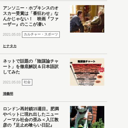
アンソニー・ホプキンスのオ
スカー受賞は「番狂わせ」な
んかじゃない！ 映画『ファ
ーザー』のここが凄い
カルチャー・スポーツ
2021.05.03
ヒナタカ
ネットで話題の「陰謀論チャ
ート」を徹底解説＆日本語訳
してみた
社会
2021.05.03
清義明
ロンドン再封鎖15週目。肥満
やペットに現れ出したニュー
ノーマル社会の歪み＜入江敦
彦の『足止め喰らい日記』