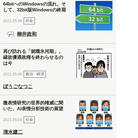
64bitへのWindowsの流れ。そ
して、32bit版Windowsの終焉
社会
2021.05.06
柳井政和
再び訪れる「就職氷河期」。
縁故優遇政権を終わらせるの
は今
政治・経済
2021.05.06
ぼうごなつこ
微表情研究の世界的権威に聞
いた、AI表情分析技術の展望
社会
2021.05.05
清水建二