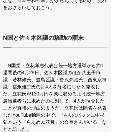
なぜ「日本平和神軍」がからんでくるのか、流れ
をおさらいしておこう。
N国と佐々木区議の騒動の顛末
N国党・立花孝志代表は統一地方選挙から約1
週間後の4月29日、佐々木区議のほか八王子市
議・若林修氏、豊島区議・沓沢亮治氏、西東京市
議・冨永雄二氏の計4人を除名にしたと発表し
た。立花氏が130万円を党に収めるよう統一地方
選当選者らに求めたのに対して、4人が拒否した
ことが直接の理由のようだ。立花氏は除名を発表
したYouTube動画の中で、「4人のバックに中杉
弘という『らあめん花月』の会長さんがいる」な
どと語った。