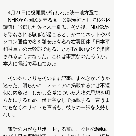
4月21日に投開票が行われた統一地方選で、
「NHKから国民を守る党」公認候補として杉並区
議選に当選した佐々木千夏氏。その後、N国党か
ら除名される騒ぎが起こると、かつてネットやパ
ソコン通信で名を馳せた有名な右翼団体「日本平
和神軍」の元幹部であることがTwitterなどで指摘
されるようになった。これは事実なのだろうか。
本人に電話で尋ねてみた。
そのやりとりをそのまま記事にすべきかどうか
迷った。明らかに、メディアに掲載するには不適
切な内容だ。しかし公職についた人物の思想を明
らかにするため、伏せ字なしで掲載する。言うま
でもなく本サイトも筆者も、彼らの主張を支持し
ない。
電話の内容をリポートする前に、今回の騒動に