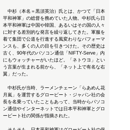
中杉（本名＝黒須英治）氏とは、かつて「日本
平和神軍」の総督を務めていた人物。中杉氏ら日
本平和神軍は中国や韓国、あるいはその国の人々
に対する差別的な発言を繰り返してきた。軍服を
着て集団で公道を行進する風変わりなパフォーマ
ンスも、多くの人の目を引きつけた。その歴史は
古く、90年代のパソコン通信「NIFTY-Serve」内
にもウォッチャーがいたほど。「ネトウヨ」とい
う言葉が生まれる前から、「ネット上で有名な右
翼」だった。
中杉氏が当時、ラーメンチェーン「らあめん花
月嵐」を運営するグロービート・ジャパン社の会
長を名乗っていたこともあって、当時からパソコ
ン通信やインターネットでは日本平和神軍とグロ
ービート社の関係が指摘された。
そもそも、日本平和神軍はグロービート社の保