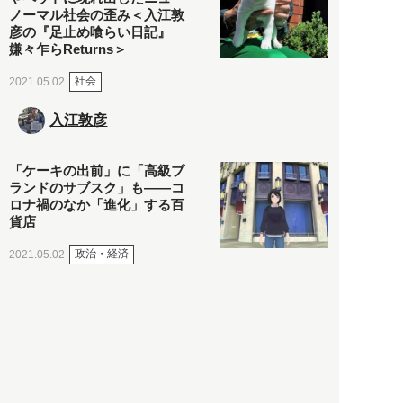
ノーマル社会の歪み＜入江敦
彦の『足止め喰らい日記』
嫌々乍らReturns＞
社会
2021.05.02
入江敦彦
「ケーキの出前」に「高級ブ
ランドのサブスク」も――コ
ロナ禍のなか「進化」する百
貨店
政治・経済
2021.05.02
都市商業研究所
「高度外国人材」という言葉
に潜む欺瞞と、日本が搾取し
依存する圧倒的多数の外国人
労働者の実像とは？