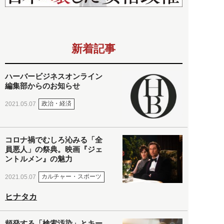
新着記事
ハーバービジネスオンライン
編集部からのお知らせ
政治・経済
2021.05.07
コロナ禍でむしろ沁みる「全
員悪人」の祭典。映画『ジェ
ントルメン』の魅力
カルチャー・スポーツ
2021.05.07
ヒナタカ
頻発する「検索汚染」とキー