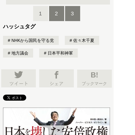
1
2
3
ハッシュタグ
NHKから国民を守る党
佐々木千夏
地方議会
日本平和神軍
B!
ブックマーク