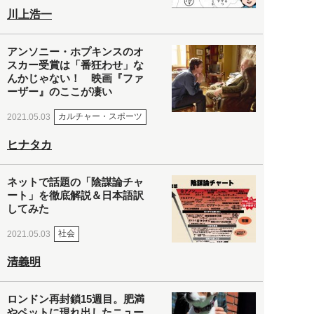
川上浩一
アンソニー・ホプキンスのオ
スカー受賞は「番狂わせ」な
んかじゃない！ 映画『ファ
ーザー』のここが凄い
カルチャー・スポーツ
2021.05.03
ヒナタカ
ネットで話題の「陰謀論チャ
ート」を徹底解説＆日本語訳
してみた
社会
2021.05.03
清義明
ロンドン再封鎖15週目。肥満
やペットに現れ出したニュー