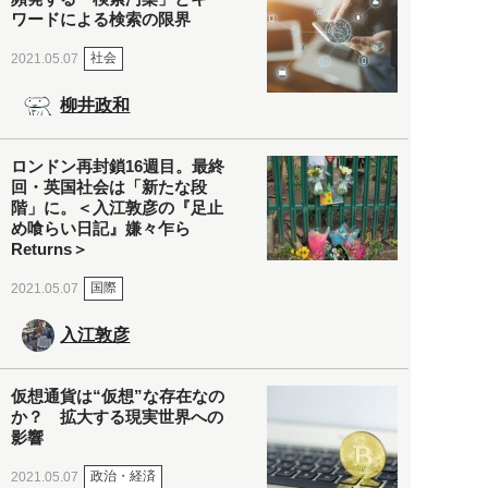
ワードによる検索の限界
社会
2021.05.07
柳井政和
ロンドン再封鎖16週目。最終
回・英国社会は「新たな段
階」に。＜入江敦彦の『足止
め喰らい日記』嫌々乍ら
Returns＞
国際
2021.05.07
入江敦彦
仮想通貨は“仮想”な存在なの
か？ 拡大する現実世界への
影響
政治・経済
2021.05.07