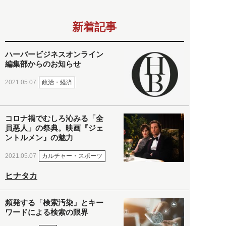
新着記事
ハーバービジネスオンライン
編集部からのお知らせ
政治・経済
2021.05.07
コロナ禍でむしろ沁みる「全
員悪人」の祭典。映画『ジェ
ントルメン』の魅力
カルチャー・スポーツ
2021.05.07
ヒナタカ
頻発する「検索汚染」とキー
ワードによる検索の限界