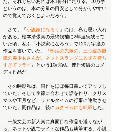
だ。それぐらいあれば本1冊分に足りる。10万字
というのは、本の分量の目安として分かりやすい
ので覚えておくとよいだろう。
さて、「
小説家になろう
」には、私も思い入れ
がある。松本清張賞の最終候補に2年連続残って
いた頃、私も「小説家になろう」で120万字強の
作品を書いていた。『
部活の先輩の、三つ編み眼
鏡の美少女さんが、ネットスラングに興味を持ち
すぎてツライ
』という1話完結、連作短編のコメ
ディ作品だ。
その時期私は、同作をほぼ毎日書いてアップし
ていた。そして季節に合わせて話を作り、クリス
マスや正月など、リアルタイムの行事に連動させ
ていた。同作品は、後に
カクヨムにも転載
した。
一般文芸の新人賞に真面目な作品を送りなが
ら、ネット小説でライトな作品も執筆する。小説