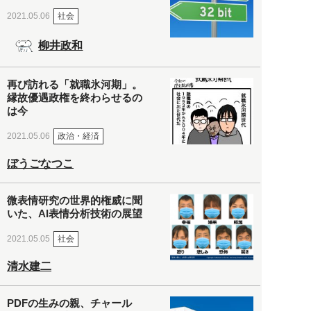
社会
2021.05.06
柳井政和
再び訪れる「就職氷河期」。
縁故優遇政権を終わらせるの
は今
政治・経済
2021.05.06
ぼうごなつこ
微表情研究の世界的権威に聞
いた、AI表情分析技術の展望
社会
2021.05.05
清水建二
PDFの生みの親、チャール