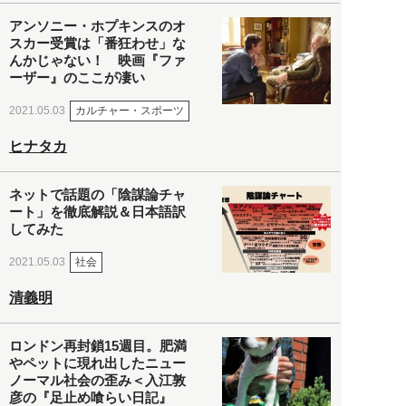
アンソニー・ホプキンスのオ
スカー受賞は「番狂わせ」な
んかじゃない！ 映画『ファ
ーザー』のここが凄い
カルチャー・スポーツ
2021.05.03
ヒナタカ
ネットで話題の「陰謀論チャ
ート」を徹底解説＆日本語訳
してみた
社会
2021.05.03
清義明
ロンドン再封鎖15週目。肥満
やペットに現れ出したニュー
ノーマル社会の歪み＜入江敦
彦の『足止め喰らい日記』