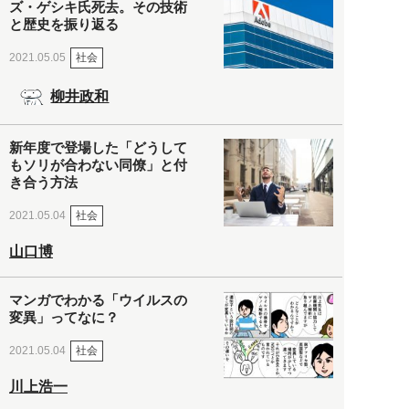
ズ・ゲシキ氏死去。その技術
と歴史を振り返る
社会
2021.05.05
柳井政和
新年度で登場した「どうして
もソリが合わない同僚」と付
き合う方法
社会
2021.05.04
山口博
マンガでわかる「ウイルスの
変異」ってなに？
社会
2021.05.04
川上浩一