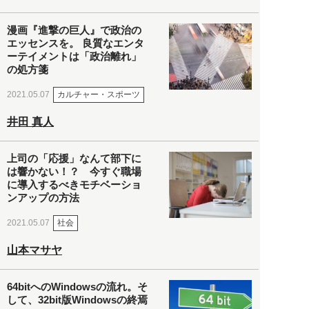
漫画『進撃の巨人』で政治の
エッセンスを。 良質なエンタ
ーテイメントは「政治離れ」
の処方箋
カルチャー・スポーツ
2021.05.07
井田 真人
上司の「応援」なんて部下に
は響かない！？ 今すぐ職場
に導入するべきモチベーショ
ンアップの方法
社会
2021.05.07
山本マサヤ
64bitへのWindowsの流れ。そ
して、32bit版Windowsの終焉