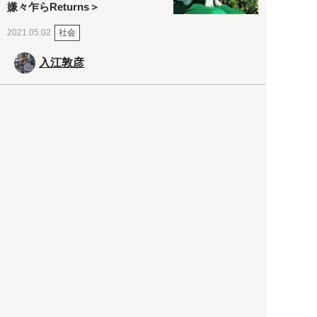
嫌々乍らReturns＞
社会
2021.05.02
入江敦彦
「ケーキの出前」に「高級ブ
ランドのサブスク」も――コ
ロナ禍のなか「進化」する百
貨店
政治・経済
2021.05.02
都市商業研究所
「高度外国人材」という言葉
に潜む欺瞞と、日本が搾取し
依存する圧倒的多数の外国人
労働者の実像とは？
社会
2021.05.01