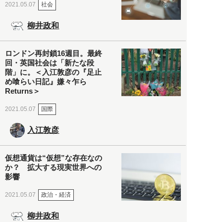
社会
2021.05.07
柳井政和
ロンドン再封鎖16週目。最終
回・英国社会は「新たな段
階」に。＜入江敦彦の『足止
め喰らい日記』嫌々乍ら
Returns＞
国際
2021.05.07
入江敦彦
仮想通貨は“仮想”な存在なの
か？ 拡大する現実世界への
影響
政治・経済
2021.05.07
柳井政和