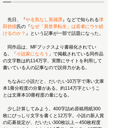
先日、『
やる気なし英雄譚
』などで知られる
津
田彷徨
氏の『
なぜ「異世界転生」は若者にウケ続
けるのか？
』という記事が一部で話題になった。
同作品は、MFブックスより書籍化されてい
る。「
小説家になろう
」で掲載されている同作品
の文字数は約114万字。実際にサイトを利用して
書いている人の記事なので説得力がある。
ちなみに小説だと、だいたい10万字で薄い文庫
本1冊分程度の分量がある。約114万字というこ
とは文庫本10冊程度の量になる。
少し計算してみよう。400字詰め原稿用紙300
枚にびっしり文字を書くと12万字。小説の新人賞
の応募規定が、だいたい300枚以上～450枚程度