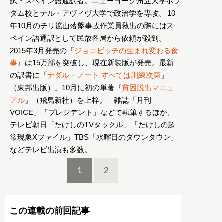
訳・スペイン語通訳者。ニューヨーク州立大学ポツ
ダム校とテル・アヴィヴ大学で政治学を専攻。’10
年10月のチリ鉱山落盤事故作業員救出の際にはス
ペイン語通訳として民放各局から依頼が殺到。
2015年3月発売の『
ジョコビッチの生まれ変わる食
事
』は15万部を突破し、現在新装版が発売。最新
の訳書に「
ナダル・ノート すべては訓練次第
」
（東邦出版）。10月に初の単著『
貧困脱出マニュ
アル
』（飛鳥新社）を上梓。 雑誌「月刊
VOICE」「プレジデント」などで執筆するほか、
テレビ朝日「たけしのTVタックル」「たけしの超
常現象Xファイル」TBS「水曜日のダウンタウン」
などテレビ出演も多数。
1
2
この連載の前回記事