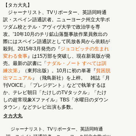
【タカ大丸】
ジャーナリスト、TVリポーター、英語同時通
訳・スペイン語通訳者。ニューヨーク州立大学ポ
ツダム校とテル・アヴィヴ大学で政治学を専
攻。’10年10月のチリ鉱山落盤事故作業員救出の
際にはスペイン語通訳として民放各局から依頼が
殺到。2015年3月発売の『
ジョコビッチの生まれ
変わる食事
』は15万部を突破し、現在新装版が発
売。最新の訳書に「
ナダル・ノート すべては訓
練次第
」（東邦出版）。10月に初の単著『
貧困脱
出マニュアル
』（飛鳥新社）を上梓。 雑誌「月
刊VOICE」「プレジデント」などで執筆するほ
か、テレビ朝日「たけしのTVタックル」「たけ
しの超常現象Xファイル」TBS「水曜日のダウン
タウン」などテレビ出演も多数。
タカ大丸
ジャーナリスト、TVリポーター、英語同時通