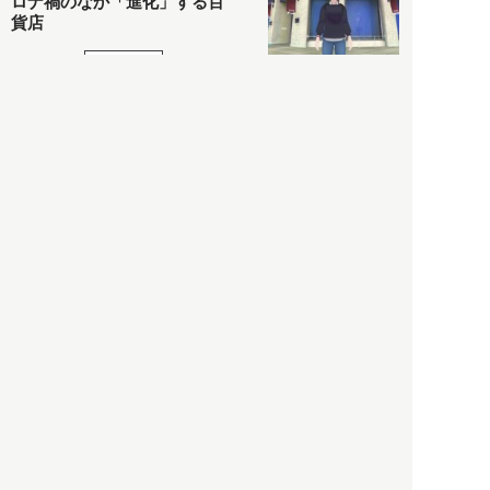
ロナ禍のなか「進化」する百
貨店
政治・経済
2021.05.02
都市商業研究所
「高度外国人材」という言葉
に潜む欺瞞と、日本が搾取し
依存する圧倒的多数の外国人
労働者の実像とは？
社会
2021.05.01
月刊日本
以前の記事をもっと見る