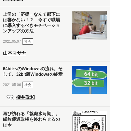
上司の「応援」なんて部下に
は響かない！？ 今すぐ職場
に導入するべきモチベーショ
ンアップの方法
社会
2021.05.07
山本マサヤ
64bitへのWindowsの流れ。そ
して、32bit版Windowsの終焉
社会
2021.05.06
柳井政和
再び訪れる「就職氷河期」。
縁故優遇政権を終わらせるの
は今