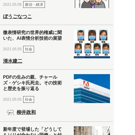
政治・経済
2021.05.06
ぼうごなつこ
微表情研究の世界的権威に聞
いた、AI表情分析技術の展望
社会
2021.05.05
清水建二
PDFの生みの親、チャール
ズ・ゲシキ氏死去。その技術
と歴史を振り返る
社会
2021.05.05
柳井政和
新年度で登場した「どうして
もソリが合わない同僚」と付