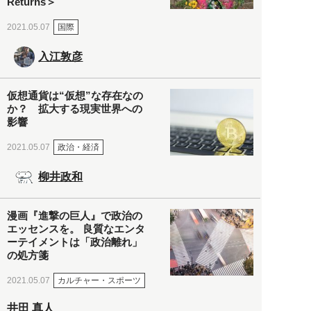
Returns＞
国際
2021.05.07
入江敦彦
仮想通貨は“仮想”な存在なの
か？ 拡大する現実世界への
影響
政治・経済
2021.05.07
柳井政和
漫画『進撃の巨人』で政治の
エッセンスを。 良質なエンタ
ーテイメントは「政治離れ」
の処方箋
カルチャー・スポーツ
2021.05.07
井田 真人