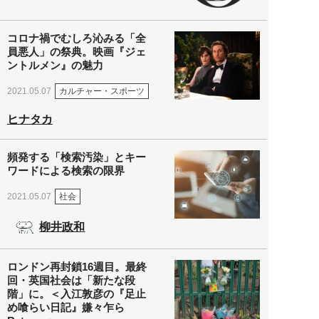
コロナ禍でむしろ沁みる「全
員悪人」の祭典。映画『ジェ
ントルメン』の魅力
カルチャー・スポーツ
2021.05.07
ヒナタカ
頻発する「検索汚染」とキー
ワードによる検索の限界
社会
2021.05.07
柳井政和
ロンドン再封鎖16週目。最終
回・英国社会は「新たな段
階」に。＜入江敦彦の『足止
め喰らい日記』嫌々乍ら