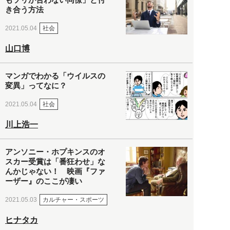
き合う方法
社会
2021.05.04
山口博
マンガでわかる「ウイルスの
変異」ってなに？
社会
2021.05.04
川上浩一
アンソニー・ホプキンスのオ
スカー受賞は「番狂わせ」な
んかじゃない！ 映画『ファ
ーザー』のここが凄い
カルチャー・スポーツ
2021.05.03
ヒナタカ