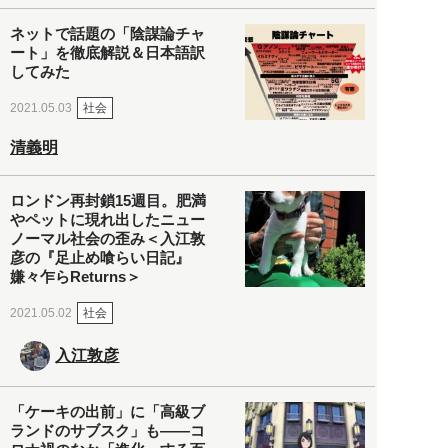
ネットで話題の「陰謀論チャ
ート」を徹底解説＆日本語訳
してみた
社会
2021.05.03
清義明
ロンドン再封鎖15週目。肥満
やペットに現れ出したニュー
ノーマル社会の歪み＜入江敦
彦の『足止め喰らい日記』
嫌々乍らReturns＞
社会
2021.05.02
入江敦彦
「ケーキの出前」に「高級ブ
ランドのサブスク」も――コ