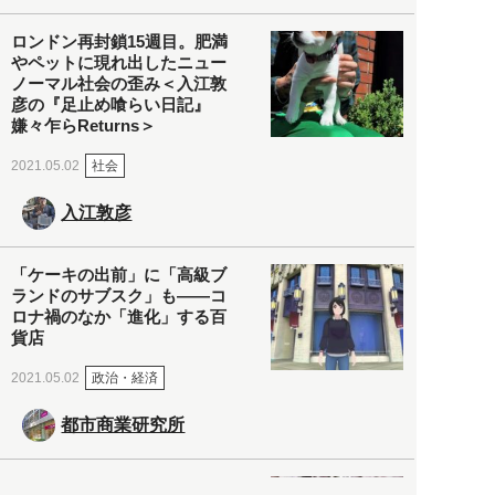
ロンドン再封鎖15週目。肥満
やペットに現れ出したニュー
ノーマル社会の歪み＜入江敦
彦の『足止め喰らい日記』
嫌々乍らReturns＞
社会
2021.05.02
入江敦彦
「ケーキの出前」に「高級ブ
ランドのサブスク」も――コ
ロナ禍のなか「進化」する百
貨店
政治・経済
2021.05.02
都市商業研究所
「高度外国人材」という言葉