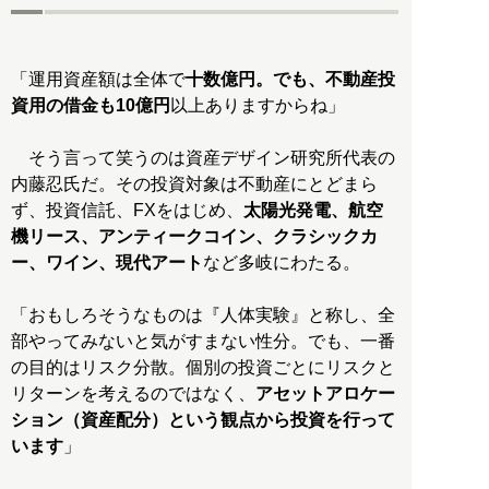
「運用資産額は全体で
十数億円。でも、不動産投
資用の借金も10億円
以上ありますからね」
そう言って笑うのは資産デザイン研究所代表の
内藤忍氏だ。その投資対象は不動産にとどまら
ず、投資信託、FXをはじめ、
太陽光発電、航空
機リース、アンティークコイン、クラシックカ
ー、ワイン、現代アート
など多岐にわたる。
「おもしろそうなものは『人体実験』と称し、全
部やってみないと気がすまない性分。でも、一番
の目的はリスク分散。個別の投資ごとにリスクと
リターンを考えるのではなく、
アセットアロケー
ション（資産配分）という観点から投資を行って
います
」