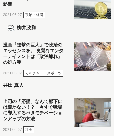
影響
政治・経済
2021.05.07
柳井政和
漫画『進撃の巨人』で政治の
エッセンスを。 良質なエンタ
ーテイメントは「政治離れ」
の処方箋
カルチャー・スポーツ
2021.05.07
井田 真人
上司の「応援」なんて部下に
は響かない！？ 今すぐ職場
に導入するべきモチベーショ
ンアップの方法
社会
2021.05.07