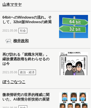
山本マサヤ
64bitへのWindowsの流れ。そ
して、32bit版Windowsの終焉
社会
2021.05.06
柳井政和
再び訪れる「就職氷河期」。
縁故優遇政権を終わらせるの
は今
政治・経済
2021.05.06
ぼうごなつこ
微表情研究の世界的権威に聞
いた、AI表情分析技術の展望
社会