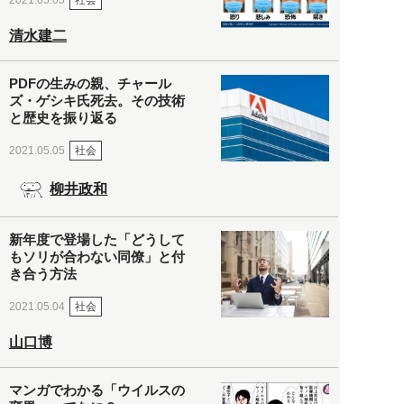
2021.05.05
清水建二
PDFの生みの親、チャール
ズ・ゲシキ氏死去。その技術
と歴史を振り返る
社会
2021.05.05
柳井政和
新年度で登場した「どうして
もソリが合わない同僚」と付
き合う方法
社会
2021.05.04
山口博
マンガでわかる「ウイルスの