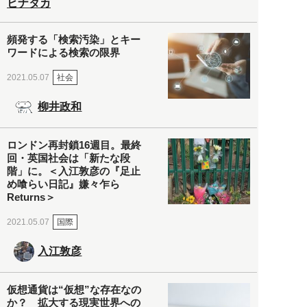
ヒナタカ
頻発する「検索汚染」とキー
ワードによる検索の限界
社会
2021.05.07
柳井政和
ロンドン再封鎖16週目。最終
回・英国社会は「新たな段
階」に。＜入江敦彦の『足止
め喰らい日記』嫌々乍ら
Returns＞
国際
2021.05.07
入江敦彦
仮想通貨は“仮想”な存在なの
か？ 拡大する現実世界への