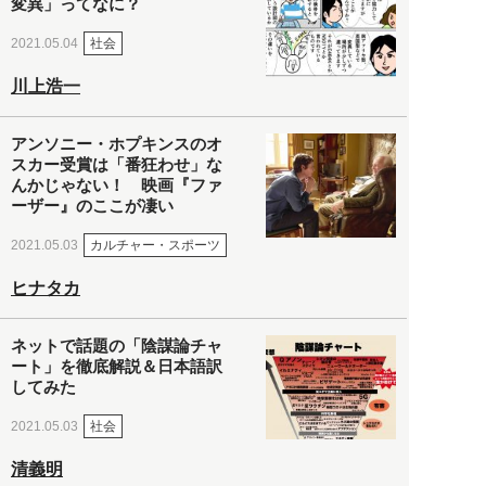
変異」ってなに？
社会
2021.05.04
川上浩一
アンソニー・ホプキンスのオ
スカー受賞は「番狂わせ」な
んかじゃない！ 映画『ファ
ーザー』のここが凄い
カルチャー・スポーツ
2021.05.03
ヒナタカ
ネットで話題の「陰謀論チャ
ート」を徹底解説＆日本語訳
してみた
社会
2021.05.03
清義明