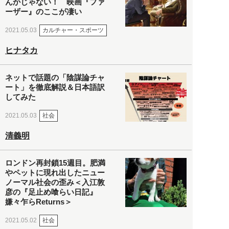
んかじゃない！ 映画『ファ
ーザー』のここが凄い
カルチャー・スポーツ
2021.05.03
ヒナタカ
ネットで話題の「陰謀論チャ
ート」を徹底解説＆日本語訳
してみた
社会
2021.05.03
清義明
ロンドン再封鎖15週目。肥満
やペットに現れ出したニュー
ノーマル社会の歪み＜入江敦
彦の『足止め喰らい日記』
嫌々乍らReturns＞
社会
2021.05.02