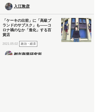
入江敦彦
「ケーキの出前」に「高級ブ
ランドのサブスク」も――コ
ロナ禍のなか「進化」する百
貨店
政治・経済
2021.05.02
都市商業研究所
「高度外国人材」という言葉
に潜む欺瞞と、日本が搾取し
依存する圧倒的多数の外国人
労働者の実像とは？
社会
2021.05.01
月刊日本