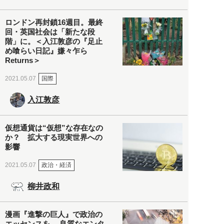
ロンドン再封鎖16週目。最終
回・英国社会は「新たな段
階」に。＜入江敦彦の『足止
め喰らい日記』嫌々乍ら
Returns＞
国際
2021.05.07
入江敦彦
仮想通貨は“仮想”な存在なの
か？ 拡大する現実世界への
影響
政治・経済
2021.05.07
柳井政和
漫画『進撃の巨人』で政治の
エッセンスを。 良質なエンタ