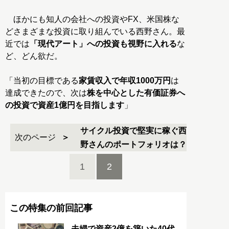
ほかにも知人の会社への投資やFX、米国株な
どさまざまな投資に取り組んでいる西野さん。最
近では
「現代アート」への投資も視野に入れる
な
ど、どん欲だ。
「当初の目標である
家賃収入で年収1000万円
は
達成できたので、次は
株を中心とした有価証券へ
の投資で資産1億円を目指します
」
サイクル投資で堅実に稼ぐ西
次のページ
野さんのポートフォリオは？
1
2
この特集の前回記事
夫婦で資産2億を築いた40代