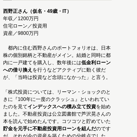
西野正さん（仮名・49歳・IT）
年収／1200万円
住宅ローン／投資用
資産／9800万円
都内に住む西野さんのポートフォリオは、日本
株の個別銘柄と不動産がメイン。結婚と同時に都
内に一戸建てを購入し、数年後には
低金利ローン
への借り換え
を行うなどアクティブに動く彼だ
が、「当時は投資など念頭になかった」と言う。
「株式投資については、リーマン・ショックのと
きに『100年に一度のクラッシュ』といわれてい
たのを見て
インデックスへの積み立て投資
を始め
ました。不動産投資は公立図書館で芦沢晃さんの
本を読んで始めたんです。コツコツと貯めていた
貯金を元手に不動産投資用ローンを組んだ
のです
が、それが今の資産を築くための分岐点でした