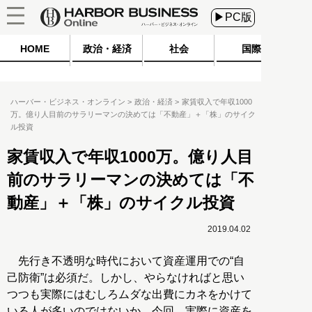
▶PC版
HOME
政治・経済
社会
国際
ハーバー・ビジネス・オンライン
政治・経済
家賃収入で年収1000
万。億り人目前のサラリーマンの決めては「不動産」＋「株」のサイク
ル投資
家賃収入で年収1000万。億り人目
前のサラリーマンの決めては「不
動産」＋「株」のサイクル投資
2019.04.02
先行き不透明な時代において資産運用での“自
己防衛”は必須だ。しかし、やらなければと思い
つつも実際にはむしろムダな出費にカネをかけて
いる人が多いのではないか。今回、実際に資産を