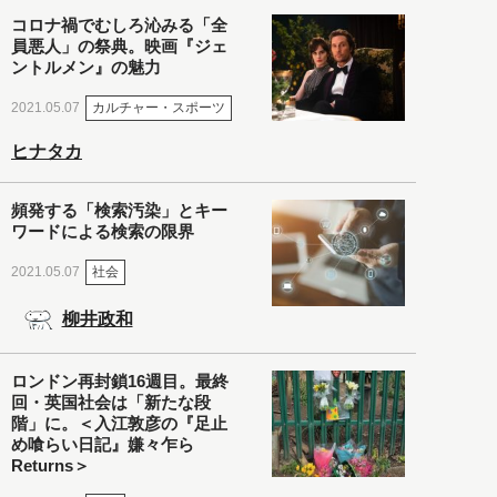
コロナ禍でむしろ沁みる「全
員悪人」の祭典。映画『ジェ
ントルメン』の魅力
カルチャー・スポーツ
2021.05.07
ヒナタカ
頻発する「検索汚染」とキー
ワードによる検索の限界
社会
2021.05.07
柳井政和
ロンドン再封鎖16週目。最終
回・英国社会は「新たな段
階」に。＜入江敦彦の『足止
め喰らい日記』嫌々乍ら
Returns＞