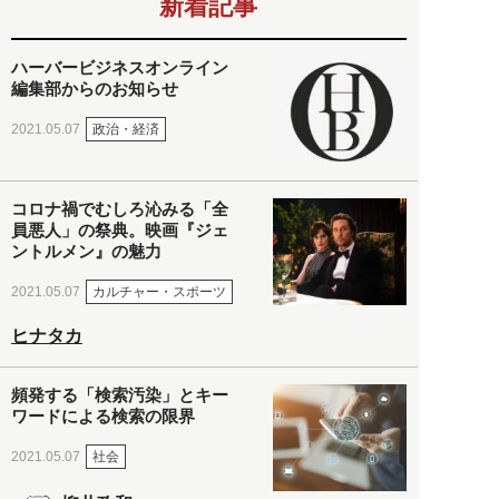
新着記事
ハーバービジネスオンライン
編集部からのお知らせ
政治・経済
2021.05.07
コロナ禍でむしろ沁みる「全
員悪人」の祭典。映画『ジェ
ントルメン』の魅力
カルチャー・スポーツ
2021.05.07
ヒナタカ
頻発する「検索汚染」とキー
ワードによる検索の限界
社会
2021.05.07