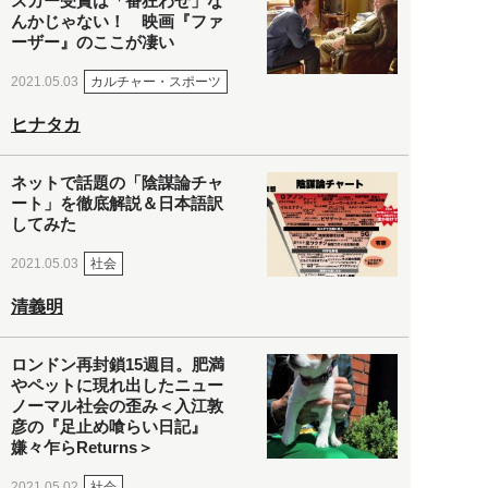
スカー受賞は「番狂わせ」な
んかじゃない！ 映画『ファ
ーザー』のここが凄い
カルチャー・スポーツ
2021.05.03
ヒナタカ
ネットで話題の「陰謀論チャ
ート」を徹底解説＆日本語訳
してみた
社会
2021.05.03
清義明
ロンドン再封鎖15週目。肥満
やペットに現れ出したニュー
ノーマル社会の歪み＜入江敦
彦の『足止め喰らい日記』
嫌々乍らReturns＞
社会
2021.05.02