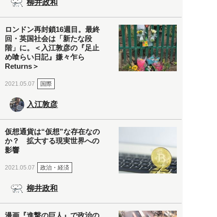
柳井政和
ロンドン再封鎖16週目。最終
回・英国社会は「新たな段
階」に。＜入江敦彦の『足止
め喰らい日記』嫌々乍ら
Returns＞
国際
2021.05.07
入江敦彦
仮想通貨は“仮想”な存在なの
か？ 拡大する現実世界への
影響
政治・経済
2021.05.07
柳井政和
漫画『進撃の巨人』で政治の