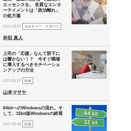
エッセンスを。 良質なエンタ
ーテイメントは「政治離れ」
の処方箋
カルチャー・スポーツ
2021.05.07
井田 真人
上司の「応援」なんて部下に
は響かない！？ 今すぐ職場
に導入するべきモチベーショ
ンアップの方法
社会
2021.05.07
山本マサヤ
64bitへのWindowsの流れ。そ
して、32bit版Windowsの終焉
社会
2021.05.06