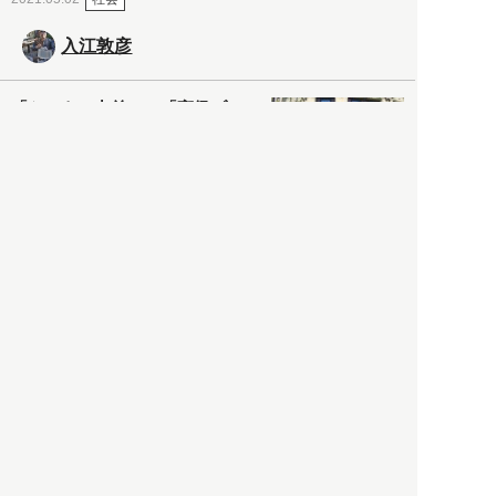
入江敦彦
「ケーキの出前」に「高級ブ
ランドのサブスク」も――コ
ロナ禍のなか「進化」する百
貨店
政治・経済
2021.05.02
都市商業研究所
「高度外国人材」という言葉
に潜む欺瞞と、日本が搾取し
依存する圧倒的多数の外国人
労働者の実像とは？
社会
2021.05.01
月刊日本