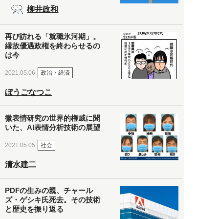
柳井政和
再び訪れる「就職氷河期」。
縁故優遇政権を終わらせるの
は今
政治・経済
2021.05.06
ぼうごなつこ
微表情研究の世界的権威に聞
いた、AI表情分析技術の展望
社会
2021.05.05
清水建二
PDFの生みの親、チャール
ズ・ゲシキ氏死去。その技術
と歴史を振り返る