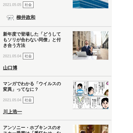
社会
2021.05.05
柳井政和
新年度で登場した「どうして
もソリが合わない同僚」と付
き合う方法
社会
2021.05.04
山口博
マンガでわかる「ウイルスの
変異」ってなに？
社会
2021.05.04
川上浩一
アンソニー・ホプキンスのオ