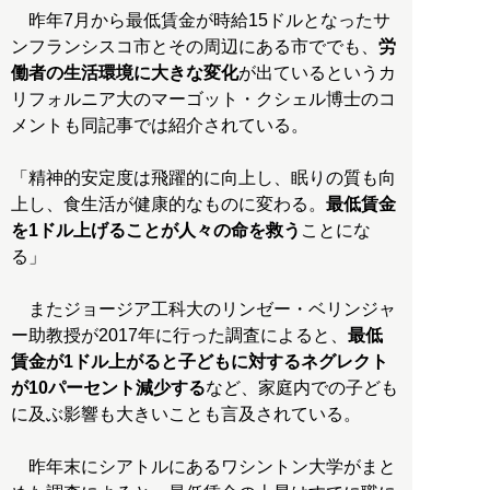
昨年7月から最低賃金が時給15ドルとなったサ
ンフランシスコ市とその周辺にある市ででも、
労
働者の生活環境に大きな変化
が出ているというカ
リフォルニア大のマーゴット・クシェル博士のコ
メントも同記事では紹介されている。
「精神的安定度は飛躍的に向上し、眠りの質も向
上し、食生活が健康的なものに変わる。
最低賃金
を1ドル上げることが人々の命を救う
ことにな
る」
またジョージア工科大のリンゼー・ベリンジャ
ー助教授が2017年に行った調査によると、
最低
賃金が1ドル上がると子どもに対するネグレクト
が10パーセント減少する
など、家庭内での子ども
に及ぶ影響も大きいことも言及されている。
昨年末にシアトルにあるワシントン大学がまと