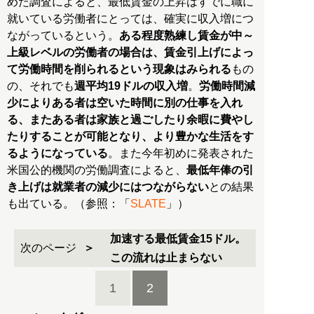
めた調査によると、最低賃金の上昇はすでに職に
就いている労働者にとっては、確実に収入増につ
ながっているという。
ある程度熟練し賃金が中～
上級レベルの労働者の場合は、賃金引上げによっ
て労働時間を削られるという現象はみられる
もの
の、それでも
週平均19ドルの収入増
。
労働時間減
少によりある者は空いた時間に別の仕事を入れ
る、またある者は家族と過ごしたり余暇に費やし
たりすることが可能となり、より豊かな生活をす
るようになっている
。また今年初めに発表された
米国公的機関の労働調査によると、
最低年俸の引
き上げは就業者の減少にはつながらない
との結果
も出ている。（参照：「
SLATE
」）
加速する最低賃金15ドル。
次のページ
この流れは止まらない
1
2