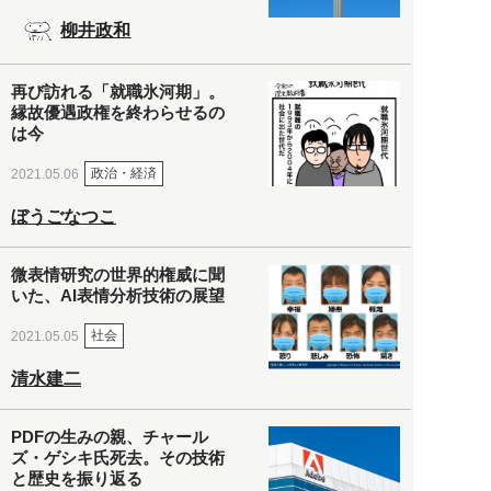
柳井政和
再び訪れる「就職氷河期」。
縁故優遇政権を終わらせるの
は今
政治・経済
2021.05.06
ぼうごなつこ
微表情研究の世界的権威に聞
いた、AI表情分析技術の展望
社会
2021.05.05
清水建二
PDFの生みの親、チャール
ズ・ゲシキ氏死去。その技術
と歴史を振り返る