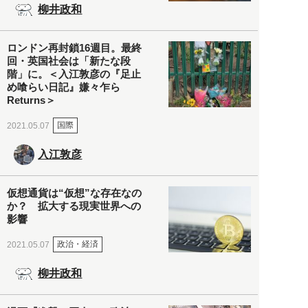
柳井政和
ロンドン再封鎖16週目。最終
回・英国社会は「新たな段
階」に。＜入江敦彦の『足止
め喰らい日記』嫌々乍ら
Returns＞
国際
2021.05.07
入江敦彦
仮想通貨は“仮想”な存在なの
か？ 拡大する現実世界への
影響
政治・経済
2021.05.07
柳井政和