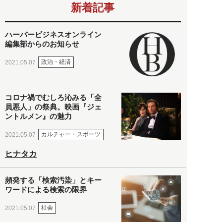
新着記事
ハーバービジネスオンライン
編集部からのお知らせ
政治・経済
2021.05.07
コロナ禍でむしろ沁みる「全
員悪人」の祭典。映画『ジェ
ントルメン』の魅力
カルチャー・スポーツ
2021.05.07
ヒナタカ
頻発する「検索汚染」とキー
ワードによる検索の限界
社会
2021.05.07