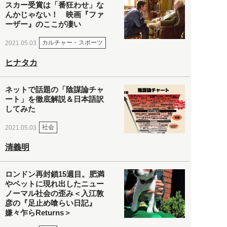
スカー受賞は「番狂わせ」な
んかじゃない！ 映画『ファ
ーザー』のここが凄い
カルチャー・スポーツ
2021.05.03
ヒナタカ
ネットで話題の「陰謀論チャ
ート」を徹底解説＆日本語訳
してみた
社会
2021.05.03
清義明
ロンドン再封鎖15週目。肥満
やペットに現れ出したニュー
ノーマル社会の歪み＜入江敦
彦の『足止め喰らい日記』
嫌々乍らReturns＞