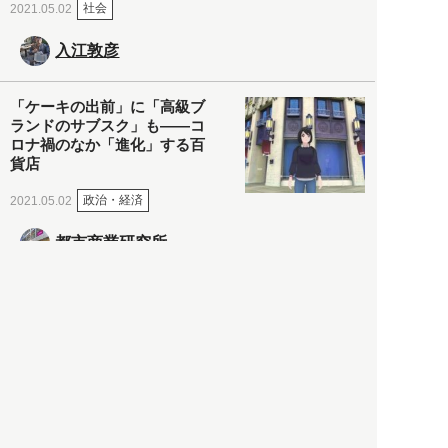
社会
2021.05.02
入江敦彦
「ケーキの出前」に「高級ブ
ランドのサブスク」も――コ
ロナ禍のなか「進化」する百
貨店
政治・経済
2021.05.02
都市商業研究所
「高度外国人材」という言葉
に潜む欺瞞と、日本が搾取し
依存する圧倒的多数の外国人
労働者の実像とは？
社会
2021.05.01
月刊日本