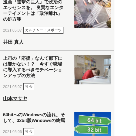
漫画『進撃の巨人』で政治の
エッセンスを。 良質なエンタ
ーテイメントは「政治離れ」
の処方箋
カルチャー・スポーツ
2021.05.07
井田 真人
上司の「応援」なんて部下に
は響かない！？ 今すぐ職場
に導入するべきモチベーショ
ンアップの方法
社会
2021.05.07
山本マサヤ
64bitへのWindowsの流れ。そ
して、32bit版Windowsの終焉
社会
2021.05.06