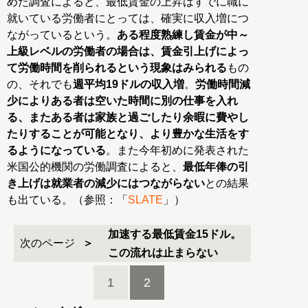
めた調査によると、最低賃金の上昇はすでに職に
就いている労働者にとっては、確実に収入増につ
ながっているという。
ある程度熟練し賃金が中～
上級レベルの労働者の場合は、賃金引上げによっ
て労働時間を削られるという現象はみられる
もの
の、それでも
週平均19ドルの収入増
。
労働時間減
少によりある者は空いた時間に別の仕事を入れ
る、またある者は家族と過ごしたり余暇に費やし
たりすることが可能となり、より豊かな生活をす
るようになっている
。また今年初めに発表された
米国公的機関の労働調査によると、
最低年俸の引
き上げは就業者の減少にはつながらない
との結果
も出ている。（参照：「
SLATE
」）
加速する最低賃金15ドル。
次のページ
この流れは止まらない
1
2