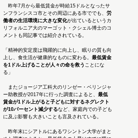
昨年7月から最低賃金が時給15ドルとなったサ
ンフランシスコ市とその周辺にある市ででも、
労
働者の生活環境に大きな変化
が出ているというカ
リフォルニア大のマーゴット・クシェル博士のコ
メントも同記事では紹介されている。
「精神的安定度は飛躍的に向上し、眠りの質も向
上し、食生活が健康的なものに変わる。
最低賃金
を1ドル上げることが人々の命を救う
ことにな
る」
またジョージア工科大のリンゼー・ベリンジャ
ー助教授が2017年に行った調査によると、
最低
賃金が1ドル上がると子どもに対するネグレクト
が10パーセント減少する
など、家庭内での子ども
に及ぶ影響も大きいことも言及されている。
昨年末にシアトルにあるワシントン大学がまと