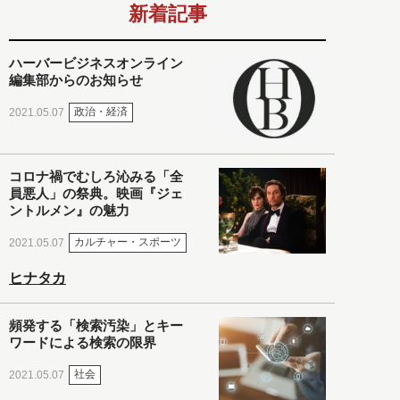
新着記事
ハーバービジネスオンライン
編集部からのお知らせ
政治・経済
2021.05.07
コロナ禍でむしろ沁みる「全
員悪人」の祭典。映画『ジェ
ントルメン』の魅力
カルチャー・スポーツ
2021.05.07
ヒナタカ
頻発する「検索汚染」とキー
ワードによる検索の限界
社会
2021.05.07