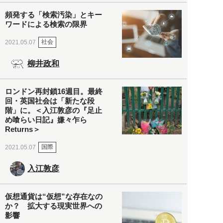
頻発する「検索汚染」とキー
ワードによる検索の限界
社会
2021.05.07
柳井政和
ロンドン再封鎖16週目。最終
回・英国社会は「新たな段
階」に。＜入江敦彦の『足止
め喰らい日記』嫌々乍ら
Returns＞
国際
2021.05.07
入江敦彦
仮想通貨は“仮想”な存在なの
か？ 拡大する現実世界への
影響