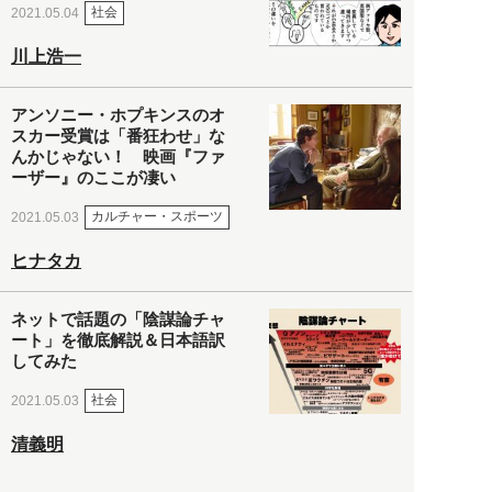
社会
2021.05.04
川上浩一
アンソニー・ホプキンスのオ
スカー受賞は「番狂わせ」な
んかじゃない！ 映画『ファ
ーザー』のここが凄い
カルチャー・スポーツ
2021.05.03
ヒナタカ
ネットで話題の「陰謀論チャ
ート」を徹底解説＆日本語訳
してみた
社会
2021.05.03
清義明