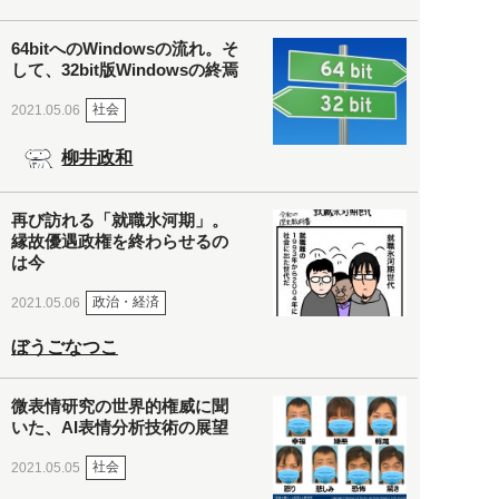
64bitへのWindowsの流れ。そ
して、32bit版Windowsの終焉
社会
2021.05.06
柳井政和
再び訪れる「就職氷河期」。
縁故優遇政権を終わらせるの
は今
政治・経済
2021.05.06
ぼうごなつこ
微表情研究の世界的権威に聞
いた、AI表情分析技術の展望
社会
2021.05.05