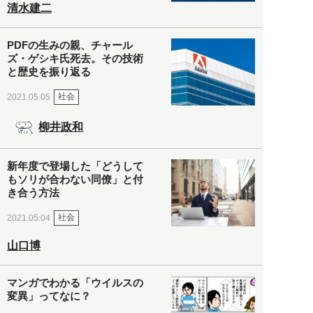
清水建二
PDFの生みの親、チャール
ズ・ゲシキ氏死去。その技術
と歴史を振り返る
社会
2021.05.05
柳井政和
新年度で登場した「どうして
もソリが合わない同僚」と付
き合う方法
社会
2021.05.04
山口博
マンガでわかる「ウイルスの
変異」ってなに？