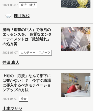
政治・経済
2021.05.07
柳井政和
漫画『進撃の巨人』で政治の
エッセンスを。 良質なエンタ
ーテイメントは「政治離れ」
の処方箋
カルチャー・スポーツ
2021.05.07
井田 真人
上司の「応援」なんて部下に
は響かない！？ 今すぐ職場
に導入するべきモチベーショ
ンアップの方法
社会
2021.05.07
山本マサヤ