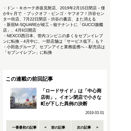
ドン・キホーテ赤坂見附店、2019年2月15日閉店－僅
・
か9ヶ月で
ブックオフ・ビンゴ・ヤフオフ！渋谷セン
・
ター街店、7月22日閉店－渋谷の書店、また消える
新宿M-SQUAREが竣工－核テナントに「GUCCI旗艦
・
店」、4月6日開店
NEXCO西日本、管内コンビニの多くをセブンイレブ
・
ンに転換－4月中に、一部店舗は「サービス低下」も？
小田急グループ、セブンアイと業務提携へ－駅売店は
・
「セブンイレブン」に転換
この連載の前回記事
「ロードサイド」は「中心商
店街」。イオン閉店で小さな
町が下した異例の決断
2019.03.01
一番最初の記事
前の記事
次の記事