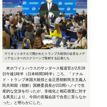
マリオットホテルで開かれたトランプ大統領の会見をメデ
ィアセンターのスクリーンで取材する記者たち
米ホワイトハウスのサンダース報道官が2月28
日午後1時半（日本時間3時半）ごろ、「ドナル
ド・トランプ米国大統領と金正恩朝鮮民主主義人
民共和国（朝鮮）国務委員長が2日間ハノイで生
産的な交渉を行ったが、非核化と相応措置に対す
る異見により、今回の首脳会談で合意に至らなか
った」と明らかにした。