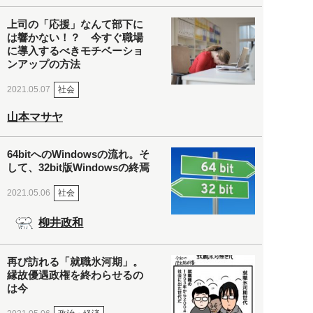
上司の「応援」なんて部下に
は響かない！？ 今すぐ職場
に導入するべきモチベーショ
ンアップの方法
社会
2021.05.07
山本マサヤ
64bitへのWindowsの流れ。そ
して、32bit版Windowsの終焉
社会
2021.05.06
柳井政和
再び訪れる「就職氷河期」。
縁故優遇政権を終わらせるの
は今