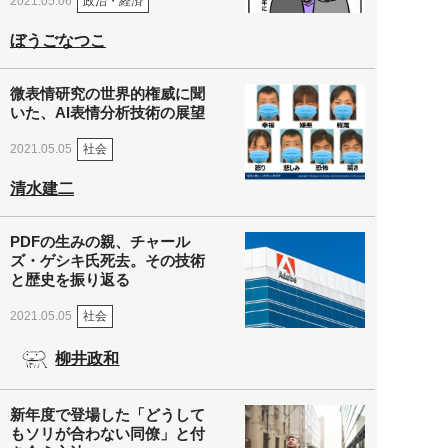
政治・経済
2021.05.06
ぼうごなつこ
微表情研究の世界的権威に聞
いた、AI表情分析技術の展望
社会
2021.05.05
清水建二
PDFの生みの親、チャール
ズ・ゲシキ氏死去。その技術
と歴史を振り返る
社会
2021.05.05
柳井政和
新年度で登場した「どうして
もソリが合わない同僚」と付