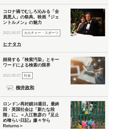
コロナ禍でむしろ沁みる「全
員悪人」の祭典。映画『ジェ
ントルメン』の魅力
カルチャー・スポーツ
2021.05.07
ヒナタカ
頻発する「検索汚染」とキー
ワードによる検索の限界
社会
2021.05.07
柳井政和
ロンドン再封鎖16週目。最終
回・英国社会は「新たな段
階」に。＜入江敦彦の『足止
め喰らい日記』嫌々乍ら
Returns＞