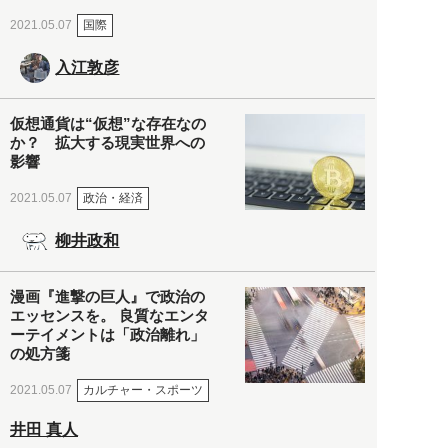
国際
2021.05.07
入江敦彦
仮想通貨は“仮想”な存在なの
か？ 拡大する現実世界への
影響
政治・経済
2021.05.07
柳井政和
漫画『進撃の巨人』で政治の
エッセンスを。 良質なエンタ
ーテイメントは「政治離れ」
の処方箋
カルチャー・スポーツ
2021.05.07
井田 真人