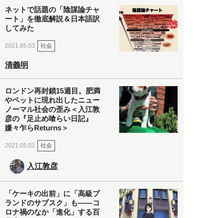
ネットで話題の「陰謀論チャ
ート」を徹底解説＆日本語訳
してみた
社会
2021.05.03
清義明
ロンドン再封鎖15週目。肥満
やペットに現れ出したニュー
ノーマル社会の歪み＜入江敦
彦の『足止め喰らい日記』
嫌々乍らReturns＞
社会
2021.05.02
入江敦彦
「ケーキの出前」に「高級ブ
ランドのサブスク」も――コ
ロナ禍のなか「進化」する百