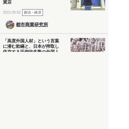
貨店
政治・経済
2021.05.02
都市商業研究所
「高度外国人材」という言葉
に潜む欺瞞と、日本が搾取し
依存する圧倒的多数の外国人
労働者の実像とは？
社会
2021.05.01
月刊日本
以前の記事をもっと見る