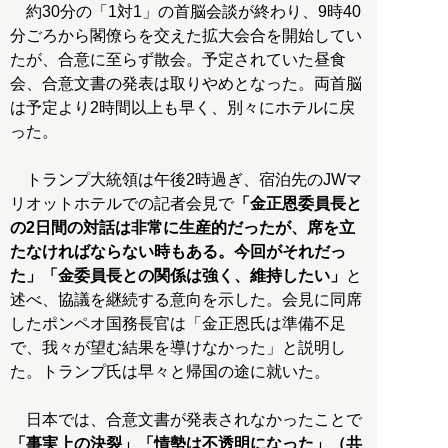
約30分の「1対1」の首脳会談が終わり、9時40
分ごろから閣僚らを交えた拡大会合を開始してい
たが、合意に至らず散会。予定されていた昼食
会、合意文書の発表は取りやめとなった。両首脳
は予定より2時間以上も早く、別々にホテルに戻
った。
トランプ大統領は午後2時過ぎ、宿泊先のJWマ
リオットホテルでの記者会見で
「金正恩委員長と
の2日間の対話は非常に生産的だったが、席を立
たなければならない時もある。今回がそれだっ
た」「金委員長との関係は強く、維持したい」
と
述べ、協議を継続する意向を示した。会見に同席
したポンペオ国務長官は「金正恩氏は準備不足
で、我々が望む結果を導けなかった」と説明し
た。トランプ氏は早々と帰国の途に就いた。
日本では、合意文書が発表されなかったことで
「事実上の決裂」「情勢は不透明になった」（共