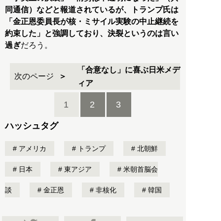
同通信）などと報道されているが、トランプ氏は
「金正恩委員長が核・ミサイル実験の中止継続を
約束した」と強調しており、決裂というのは言い
過ぎ
だろう。
「合意なし」に喜ぶ日米メデ
次のページ
ィア
1
2
3
ハッシュタグ
アメリカ
トランプ
北朝鮮
日本
東アジア
米朝首脳会
談
金正恩
非核化
韓国