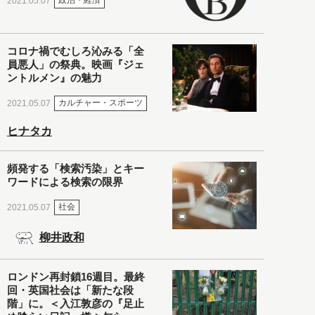
政治・経済
2021.05.07
コロナ禍でむしろ沁みる「全
員悪人」の祭典。映画『ジェ
ントルメン』の魅力
カルチャー・スポーツ
2021.05.07
ヒナタカ
頻発する「検索汚染」とキー
ワードによる検索の限界
社会
2021.05.07
柳井政和
ロンドン再封鎖16週目。最終
回・英国社会は「新たな段
階」に。＜入江敦彦の『足止