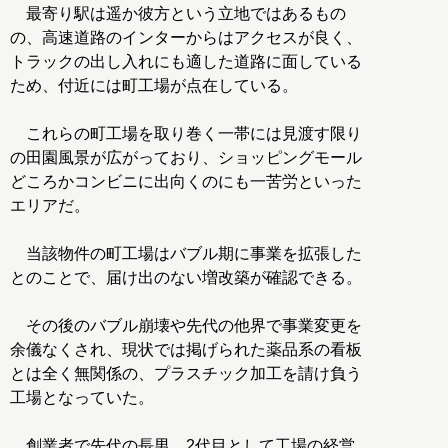
最寄り駅は遥か彼方という立地ではあるもの
の、高速道路のインターからはアクセスが良く、
トラックの出し入れにも適した道路に面している
ため、付近には町工場が点在している。
これらの町工場を取り巻く一帯には見渡す限り
の田園風景が広がっており、ショッピングモール
どころかコンビニに出向くのにも一苦労といった
エリアだ。
当該物件の町工場はバブル期に事業を拡張した
とのことで、届け出のない増改築が確認できる。
その後のバブル崩壊や先代の他界で事業変更を
余儀なくされ、現状では掲げられた薬品系の看板
とは全く無関係の、プラスチック加工を請け負う
工場となっていた。
創業者で先代の長男、2代目として工場の経営