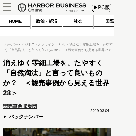
▶PC版
HOME
政治・経済
社会
国際
ハーバー・ビジネス・オンライン
社会
消えゆく零細工場を、たやす
く「自然淘汰」と言って良いものか？ ＜競売事例から見える世界28＞
消えゆく零細工場を、たやすく
「自然淘汰」と言って良いもの
か？ ＜競売事例から見える世界
28＞
競売事例収集団
2019.03.04
バックナンバー