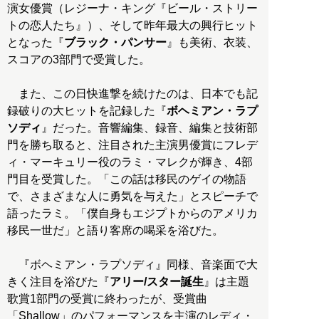
演女優賞（レジーナ・キング『ビール・ストリー
トの恋人たち』）、そして昨年最大の興行ヒット
となった『
ブラック・パンサー
』も美術、衣装、
スコアの3部門で受賞した。
また、この日快進撃を続けたのは、日本でも記
録破りの大ヒットを記録した『
ボヘミアン・ラプ
ソディ
』だった。音響編集、録音、編集と技術部
門を勝ち取ると、注目された主演男優賞にフレデ
ィ・マーキュリー役のラミ・マレクが輝き、4部
門目を受賞した。「この話は移民のゲイの物語
で、さまざまな人に勇気を与えた」とスピーチで
語ったラミ。「僕自身もエジプトからのアメリカ
移民一世だ」と語り客席の喝采を浴びた。
『ボヘミアン・ラプソディ』同様、音楽面で大
きく注目を浴びた『
アリー/スター誕生
』は主題
歌賞1部門の受賞に終わったが、受賞曲
「Shallow」のパフォーマンスを主演のレディ・