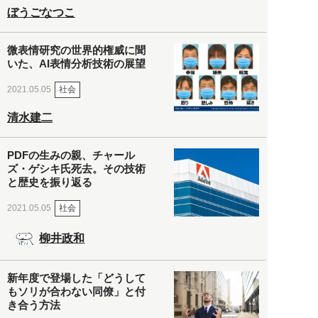
ぼうごなつこ
微表情研究の世界的権威に聞
いた、AI表情分析技術の展望
社会
2021.05.05
清水建二
PDFの生みの親、チャール
ズ・ゲシキ氏死去。その技術
と歴史を振り返る
社会
2021.05.05
柳井政和
新年度で登場した「どうして
もソリが合わない同僚」と付
き合う方法