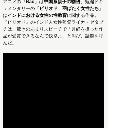
アニメの『
Bao
』は
中国系親子の物語
、短編ドキ
ュメンタリーの『
ピリオド 羽ばたく女性たち
』
は
インドにおける女性の性教育
に関する作品。
『ピリオド』のインド人女性監督ライカ・ゼタブ
チは、驚きのあまりスピーチで「月経を扱った作
品が受賞できるなんて快挙よ」と叫び、話題を呼
んだ。