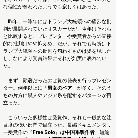
な個性が奪われたようでも寂しくはあった。
昨年、一昨年にはトランプ大統領への痛烈な批
判が展開されていたオスカーだが、今年はそれら
と比較すると、プレゼンターや受賞者からの直接
的な批判はやや抑えめ。だが、それでも時折はト
ランプ大統領への批判を匂わすものは姿を現した
し、なにより受賞結果にそれが如実に表れてい
た。
まず、顕著だったのは賞の発表を行うプレゼン
ター。例年以上に「
男女のペア
」が多く、そのう
ちの片方に黒人やアジア系を配するパターンが目
立った。
こういった多様性は受賞作、それも一般的な注
目度の低い部門で目立った。長編ドキュメンタリ
ー受賞作の『
Free Solo
』は
中国系製作者
、短編