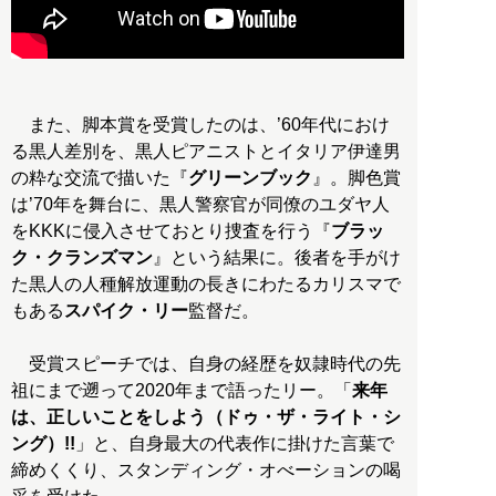
また、脚本賞を受賞したのは、’60年代におけ
る黒人差別を、黒人ピアニストとイタリア伊達男
の粋な交流で描いた『
グリーンブック
』。脚色賞
は’70年を舞台に、黒人警察官が同僚のユダヤ人
をKKKに侵入させておとり捜査を行う『
ブラッ
ク・クランズマン
』という結果に。後者を手がけ
た黒人の人種解放運動の長きにわたるカリスマで
もある
スパイク・リー
監督だ。
受賞スピーチでは、自身の経歴を奴隷時代の先
祖にまで遡って2020年まで語ったリー。「
来年
は、正しいことをしよう（ドゥ・ザ・ライト・シ
ング）!!
」と、自身最大の代表作に掛けた言葉で
締めくくり、スタンディング・オべーションの喝