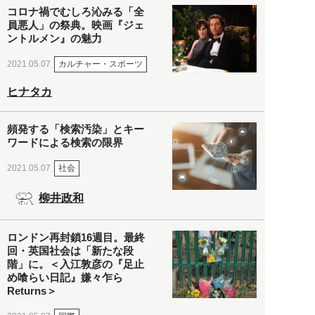
コロナ禍でむしろ沁みる「全
員悪人」の祭典。映画『ジェ
ントルメン』の魅力
カルチャー・スポーツ
2021.05.07
ヒナタカ
頻発する「検索汚染」とキー
ワードによる検索の限界
社会
2021.05.07
柳井政和
ロンドン再封鎖16週目。最終
回・英国社会は「新たな段
階」に。＜入江敦彦の『足止
め喰らい日記』嫌々乍ら
Returns＞