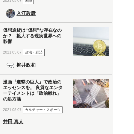
国際
2021.05.07
入江敦彦
仮想通貨は“仮想”な存在なの
か？ 拡大する現実世界への
影響
政治・経済
2021.05.07
柳井政和
漫画『進撃の巨人』で政治の
エッセンスを。 良質なエンタ
ーテイメントは「政治離れ」
の処方箋
カルチャー・スポーツ
2021.05.07
井田 真人