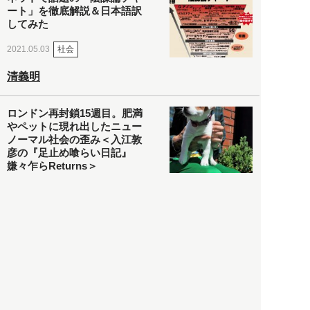
ート」を徹底解説＆日本語訳
してみた
社会
2021.05.03
清義明
ロンドン再封鎖15週目。肥満
やペットに現れ出したニュー
ノーマル社会の歪み＜入江敦
彦の『足止め喰らい日記』
嫌々乍らReturns＞
社会
2021.05.02
入江敦彦
「ケーキの出前」に「高級ブ
ランドのサブスク」も――コ
ロナ禍のなか「進化」する百
貨店