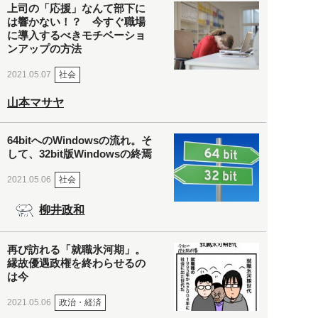
上司の「応援」なんて部下に
は響かない！？ 今すぐ職場
に導入するべきモチベーショ
ンアップの方法
社会
2021.05.07
山本マサヤ
64bitへのWindowsの流れ。そ
して、32bit版Windowsの終焉
社会
2021.05.06
柳井政和
再び訪れる「就職氷河期」。
縁故優遇政権を終わらせるの
は今
政治・経済
2021.05.06