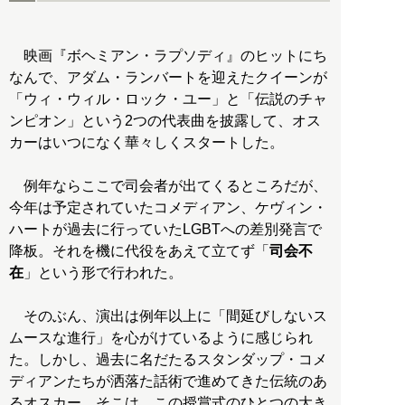
映画『ボヘミアン・ラプソディ』のヒットにち
なんで、アダム・ランバートを迎えたクイーンが
「ウィ・ウィル・ロック・ユー」と「伝説のチャ
ンピオン」という2つの代表曲を披露して、オス
カーはいつになく華々しくスタートした。
例年ならここで司会者が出てくるところだが、
今年は予定されていたコメディアン、ケヴィン・
ハートが過去に行っていたLGBTへの差別発言で
降板。それを機に代役をあえて立てず「
司会不
在
」という形で行われた。
そのぶん、演出は例年以上に「間延びしないス
ムースな進行」を心がけているように感じられ
た。しかし、過去に名だたるスタンダップ・コメ
ディアンたちが洒落た話術で進めてきた伝統のあ
るオスカー。そこは、この授賞式のひとつの大き