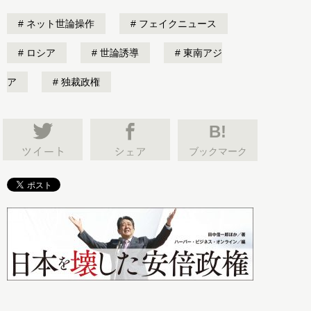
ネット世論操作
フェイクニュース
ロシア
世論誘導
東南アジ
ア
独裁政権
B!
ブックマーク