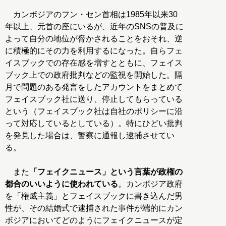
カンボジアのフン・セン首相は1985年以来30
年以上、元首の座にいるが、近年のSNSの普及に
よって自分の地位が脅かされることをおそれ、逆
に積極的にその力を利用するになった。自らフェ
イスブックでの存在感を増すとともに、フェイス
ブック上での政府批判などの監視を開始した。隔
月で問題のある発言をしたアカウントをまとめて
フェイスブック社に送り、停止してもらっている
という（フェイスブック社は自社のポリシーに沿
って対応しているとしている）。特にひどい批判
を発見した場合は、警察に通報し逮捕させてい
る。
また
「フェイクニュース」という言葉が政権の
都合のいいように使われている
。カンボジア政府
を「権威主義」とフェイスブックに書き込んだ男
性が、その結婚式で逮捕された事件が端的にカン
ボジアにおいてどのようにフェイクニュースが定