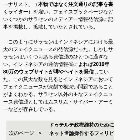
ーナリスト」（
本物ではなく注文通りの記事を書
くライター
）を雇い、フェイスブックページなど
いくつかのサラセンのメディア＝情報発信源に記
事を掲載し、拡散していたとされている。
このようにサラセンはインドネシアにおける最
大のフェイクニュースの発信源だった。しかしサ
ラセンはいくつもある発信源のひとつに過ぎな
い。インドネシアの通信情報省によれば
2016年
80万のウェブサイトが噂やヘイトを発信
してい
た。この莫大な数を見るとインドネシアにおいて
フェイクニュースが深刻で根深い問題であること
がよくわかる。サラセン以外の主なフェイクニュ
ース発信源としてはムスリム・サイバー・アーミ
ーなどが存在している。
ドゥテルテ政権維持のために
次のページ
ネット世論操作するフィリピ