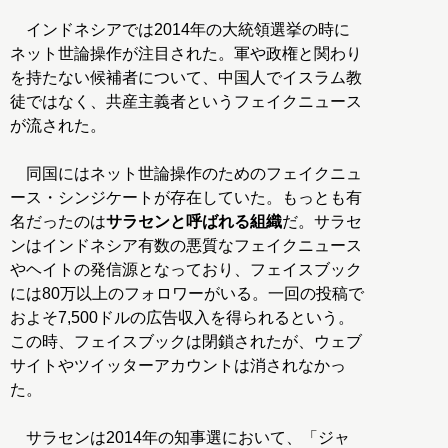
インドネシアでは2014年の大統領選挙の時に
ネット世論操作が注目された。軍や政権と関わり
を持たない候補者について、中国人でイスラム教
徒ではなく、共産主義者というフェイクニュース
が流された。
同国にはネット世論操作のためのフェイクニュ
ース・シンジケートが存在していた。もっとも有
名だったのは
サラセンと呼ばれる組織
だ。サラセ
ンはインドネシア有数の悪質なフェイクニュース
やヘイトの発信源となっており、フェイスブック
には80万以上のフォロワーがいる。一回の投稿で
およそ7,500ドルの広告収入を得られるという。
この時、フェイスブックは閉鎖されたが、ウェブ
サイトやツイッターアカウントは消されなかっ
た。
サラセンは2014年の知事選において、「ジャ