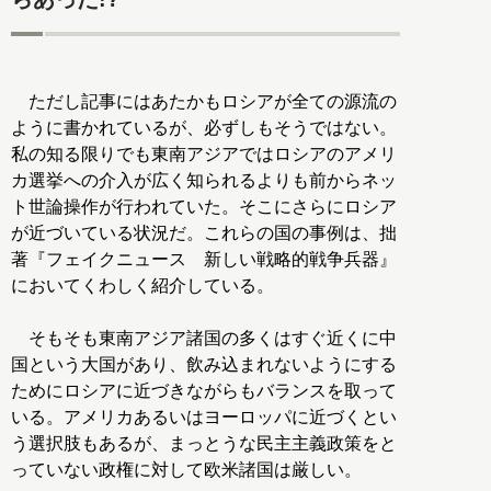
ただし記事にはあたかもロシアが全ての源流の
ように書かれているが、必ずしもそうではない。
私の知る限りでも東南アジアではロシアのアメリ
カ選挙への介入が広く知られるよりも前からネッ
ト世論操作が行われていた。そこにさらにロシア
が近づいている状況だ。これらの国の事例は、拙
著『フェイクニュース 新しい戦略的戦争兵器』
においてくわしく紹介している。
そもそも東南アジア諸国の多くはすぐ近くに中
国という大国があり、飲み込まれないようにする
ためにロシアに近づきながらもバランスを取って
いる。アメリカあるいはヨーロッパに近づくとい
う選択肢もあるが、まっとうな民主主義政策をと
っていない政権に対して欧米諸国は厳しい。