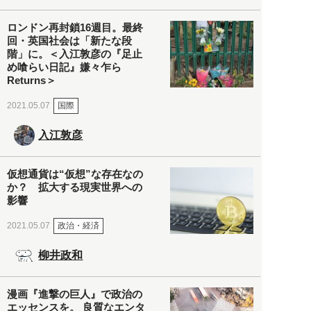
ロンドン再封鎖16週目。最終
回・英国社会は「新たな段
階」に。＜入江敦彦の『足止
め喰らい日記』嫌々乍ら
Returns＞
国際
2021.05.07
入江敦彦
仮想通貨は“仮想”な存在なの
か？ 拡大する現実世界への
影響
政治・経済
2021.05.07
柳井政和
漫画『進撃の巨人』で政治の
エッセンスを。 良質なエンタ