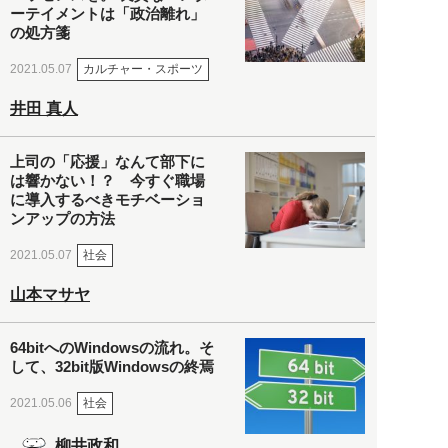
ーテイメントは「政治離れ」
の処方箋
カルチャー・スポーツ
2021.05.07
井田 真人
上司の「応援」なんて部下に
は響かない！？ 今すぐ職場
に導入するべきモチベーショ
ンアップの方法
社会
2021.05.07
山本マサヤ
64bitへのWindowsの流れ。そ
して、32bit版Windowsの終焉
社会
2021.05.06
柳井政和