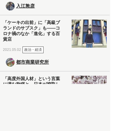
入江敦彦
「ケーキの出前」に「高級ブ
ランドのサブスク」も――コ
ロナ禍のなか「進化」する百
貨店
政治・経済
2021.05.02
都市商業研究所
「高度外国人材」という言葉
に潜む欺瞞と、日本が搾取し
依存する圧倒的多数の外国人
労働者の実像とは？
社会
2021.05.01
月刊日本