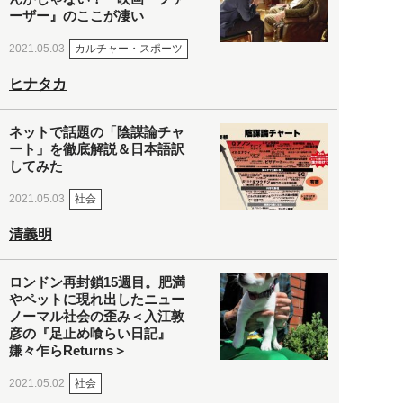
ーザー』のここが凄い
カルチャー・スポーツ
2021.05.03
ヒナタカ
ネットで話題の「陰謀論チャ
ート」を徹底解説＆日本語訳
してみた
社会
2021.05.03
清義明
ロンドン再封鎖15週目。肥満
やペットに現れ出したニュー
ノーマル社会の歪み＜入江敦
彦の『足止め喰らい日記』
嫌々乍らReturns＞
社会
2021.05.02