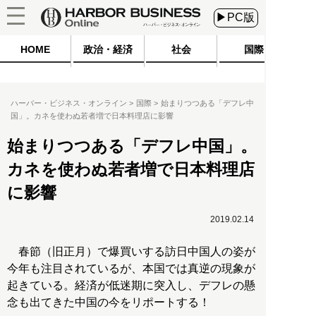
▶PC版
HOME
政治・経済
社会
国際
ハーバー・ビジネス・オンライン
国際
始まりつつある「デフレ中
国」。カネを使わぬ若者増で日本料理店に影響
始まりつつある「デフレ中国」。
カネを使わぬ若者増で日本料理店
に影響
2019.02.14
春節（旧正月）で爆買いする訪日中国人の姿が
今年も注目されているが、本国では真逆の現象が
起きている。経済が低迷期に突入し、デフレの懸
念も出てきた中国の今をリポートする！