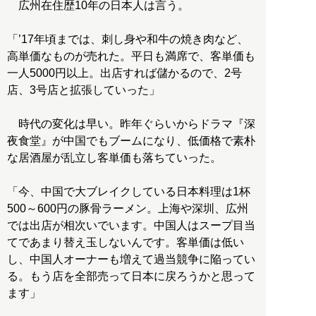
広州在住歴10年の日本人は言う。
「’17年頃までは、刺し身や和牛の焼き肉など、
高単価なものが売れた。平日も満席で、客単価も
一人5000円以上。出店すれば儲かるので、2号
店、3号店と拡張していった」
時代の変化は早い。昨年ぐらいからドラマ『深
夜食堂』が中国でもブームになり、低価格で素朴
な居酒屋が乱立し客単価も落ちていった。
「今、中国で大ブレイクしている日本料理は1杯
500～600円の豚骨ラーメン。上海や深圳、広州
では出店が相次いでいます。中国人はスープ目当
てであまり替え玉しないんです。客単価は低い
し、中国人オーナーも増えて過当競争に陥ってい
る。もう店を全部売って日本に戻ろうかと思って
ます」