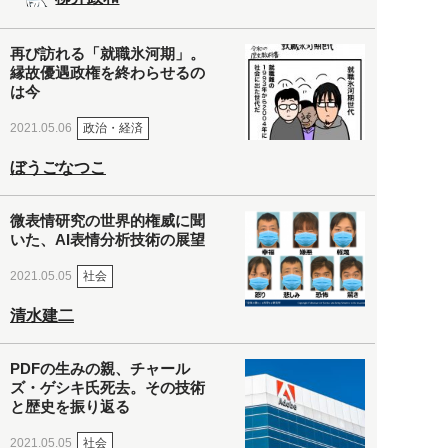
再び訪れる「就職氷河期」。
縁故優遇政権を終わらせるの
は今
政治・経済
2021.05.06
ぼうごなつこ
微表情研究の世界的権威に聞
いた、AI表情分析技術の展望
社会
2021.05.05
清水建二
PDFの生みの親、チャール
ズ・ゲシキ氏死去。その技術
と歴史を振り返る
社会
2021.05.05