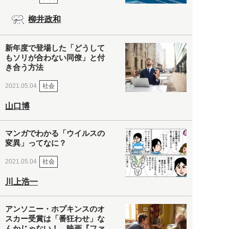
柳井政和
新年度で登場した「どうして
もソリが合わない同僚」と付
き合う方法
社会
2021.05.04
山口博
マンガでわかる「ウイルスの
変異」ってなに？
社会
2021.05.04
川上浩一
アンソニー・ホプキンスのオ
スカー受賞は「番狂わせ」な
んかじゃない！ 映画『ファ