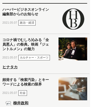
ハーバービジネスオンライン
編集部からのお知らせ
政治・経済
2021.05.07
コロナ禍でむしろ沁みる「全
員悪人」の祭典。映画『ジェ
ントルメン』の魅力
カルチャー・スポーツ
2021.05.07
ヒナタカ
頻発する「検索汚染」とキー
ワードによる検索の限界
社会
2021.05.07
柳井政和