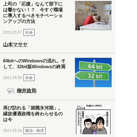
上司の「応援」なんて部下に
は響かない！？ 今すぐ職場
に導入するべきモチベーショ
ンアップの方法
社会
2021.05.07
山本マサヤ
64bitへのWindowsの流れ。そ
して、32bit版Windowsの終焉
社会
2021.05.06
柳井政和
再び訪れる「就職氷河期」。
縁故優遇政権を終わらせるの
は今
政治・経済
2021.05.06