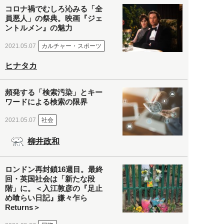
コロナ禍でむしろ沁みる「全
員悪人」の祭典。映画『ジェ
ントルメン』の魅力
カルチャー・スポーツ
2021.05.07
ヒナタカ
頻発する「検索汚染」とキー
ワードによる検索の限界
社会
2021.05.07
柳井政和
ロンドン再封鎖16週目。最終
回・英国社会は「新たな段
階」に。＜入江敦彦の『足止
め喰らい日記』嫌々乍ら
Returns＞