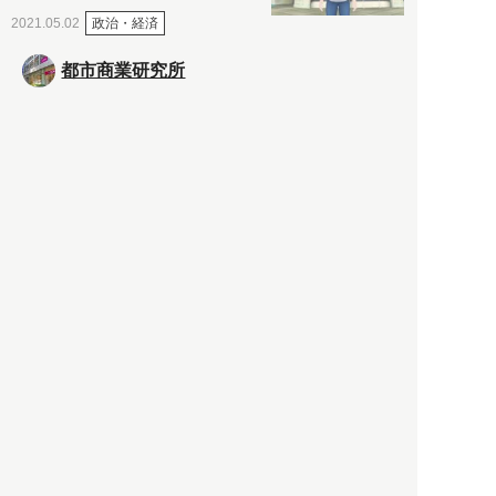
政治・経済
2021.05.02
都市商業研究所
「高度外国人材」という言葉
に潜む欺瞞と、日本が搾取し
依存する圧倒的多数の外国人
労働者の実像とは？
社会
2021.05.01
月刊日本
以前の記事をもっと見る