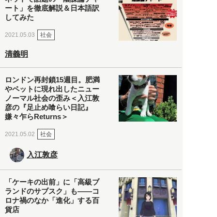
ート」を徹底解説＆日本語訳
してみた
社会
2021.05.03
清義明
ロンドン再封鎖15週目。肥満
やペットに現れ出したニュー
ノーマル社会の歪み＜入江敦
彦の『足止め喰らい日記』
嫌々乍らReturns＞
社会
2021.05.02
入江敦彦
「ケーキの出前」に「高級ブ
ランドのサブスク」も――コ
ロナ禍のなか「進化」する百
貨店