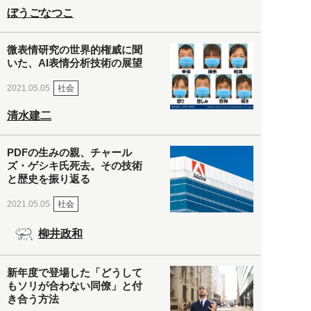
ぼうごなつこ
微表情研究の世界的権威に聞
いた、AI表情分析技術の展望
社会
2021.05.05
清水建二
PDFの生みの親、チャール
ズ・ゲシキ氏死去。その技術
と歴史を振り返る
社会
2021.05.05
柳井政和
新年度で登場した「どうして
もソリが合わない同僚」と付
き合う方法