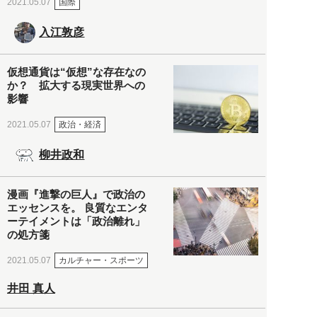
国際
2021.05.07
入江敦彦
仮想通貨は“仮想”な存在なの
か？ 拡大する現実世界への
影響
政治・経済
2021.05.07
柳井政和
漫画『進撃の巨人』で政治の
エッセンスを。 良質なエンタ
ーテイメントは「政治離れ」
の処方箋
カルチャー・スポーツ
2021.05.07
井田 真人