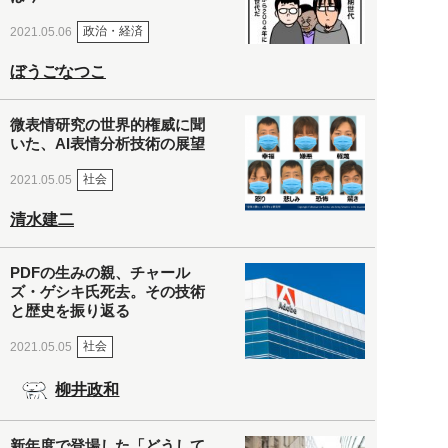
政治・経済
2021.05.06
ぼうごなつこ
微表情研究の世界的権威に聞
いた、AI表情分析技術の展望
社会
2021.05.05
清水建二
PDFの生みの親、チャール
ズ・ゲシキ氏死去。その技術
と歴史を振り返る
社会
2021.05.05
柳井政和
新年度で登場した「どうして