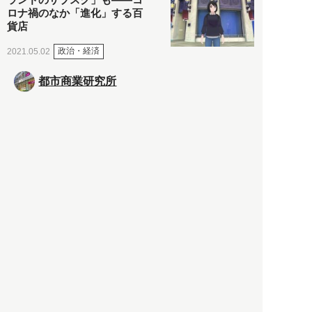
ロナ禍のなか「進化」する百
貨店
政治・経済
2021.05.02
都市商業研究所
「高度外国人材」という言葉
に潜む欺瞞と、日本が搾取し
依存する圧倒的多数の外国人
労働者の実像とは？
社会
2021.05.01
月刊日本
以前の記事をもっと見る