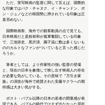
ただ、実写映画の監督に関して言えば、国際的
な印象ではパク・チャヌク、イ・チャンドン、ポ
ン・ジュノなどの韓国勢に押されている印象は正
直否めない。
国際映画祭、海外での観客動員の点で見ても、
日本映画だと是枝裕和が孤軍奮闘している印象
で、三池崇史、黒沢清、園子温に数は多くないも
ののカルトなファンがついていると言った感じだ
ろうか。
筆者としては、より作家性の強い監督の登場
と、現在の日本を象徴して映し出す映画人の存在
が必要な気がしている。その意味で『万引き家
族』の演技が海外で絶賛された安藤サクラへの期
待感は大きい気がする。
ポスト・バブル以降の日本の若者の閉塞感が表
現できる、バブルの時代ではまず出なかった屈折