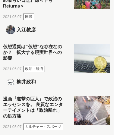
め喰らい日記』嫌々乍ら
Returns＞
国際
2021.05.07
入江敦彦
仮想通貨は“仮想”な存在なの
か？ 拡大する現実世界への
影響
政治・経済
2021.05.07
柳井政和
漫画『進撃の巨人』で政治の
エッセンスを。 良質なエンタ
ーテイメントは「政治離れ」
の処方箋
カルチャー・スポーツ
2021.05.07