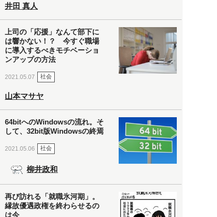
井田 真人
上司の「応援」なんて部下に
は響かない！？ 今すぐ職場
に導入するべきモチベーショ
ンアップの方法
社会
2021.05.07
山本マサヤ
64bitへのWindowsの流れ。そ
して、32bit版Windowsの終焉
社会
2021.05.06
柳井政和
再び訪れる「就職氷河期」。
縁故優遇政権を終わらせるの
は今