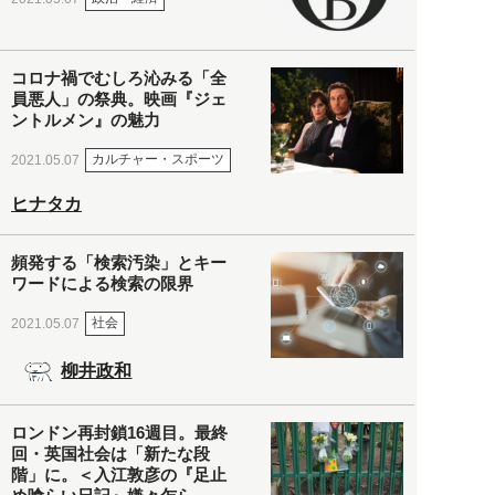
コロナ禍でむしろ沁みる「全
員悪人」の祭典。映画『ジェ
ントルメン』の魅力
カルチャー・スポーツ
2021.05.07
ヒナタカ
頻発する「検索汚染」とキー
ワードによる検索の限界
社会
2021.05.07
柳井政和
ロンドン再封鎖16週目。最終
回・英国社会は「新たな段
階」に。＜入江敦彦の『足止