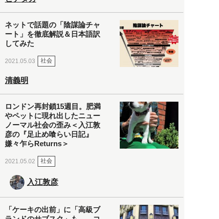
ネットで話題の「陰謀論チャ
ート」を徹底解説＆日本語訳
してみた
社会
2021.05.03
清義明
ロンドン再封鎖15週目。肥満
やペットに現れ出したニュー
ノーマル社会の歪み＜入江敦
彦の『足止め喰らい日記』
嫌々乍らReturns＞
社会
2021.05.02
入江敦彦
「ケーキの出前」に「高級ブ
ランドのサブスク」も――コ