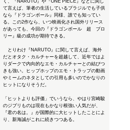
く、『NARUTO』や『ONE PIECE』などに関し
て言えば、筆者の生活しているブラジルでも子供
なら『ドラゴンボール』同様、誰でも知ってい
る。この2作なら、いつ映画化され国外リリース
があっても、今回の『ドラゴンボール 超 ブロ
リー』級の成功が期待できる。
とりわけ『NARUTO』に関して言えば、海外
だとオタク・カルチャーを超越して、近年ではよ
りダークで内向的なエモ・カルチャーとの結びつ
きも強い。ヒップホップのエモ・トラップの動画
やミームのネタとしての引用も多いのでかなりの
ヒットになりそうだ。
「ヒットよりも評価」でいうなら、やはり宮崎駿
のジブリものは現在もかなり根強い人気だが、
『君の名は。』が国際的に大ヒットしたことによ
り、新海誠がこれに続きつつある。