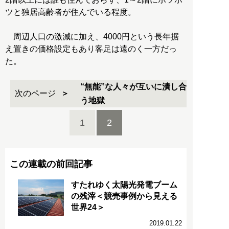
ツと独居高齢者が住んでいる程度。
周辺人口の激減に加え、4000円という長年据
え置きの価格設定もあり客足は遠のく一方だっ
た。
“無能”な人々が互いに潰し合
次のページ
う地獄
1
2
この連載の前回記事
すたれゆく太陽光発電ブーム
の残滓＜競売事例から見える
世界24＞
2019.01.22