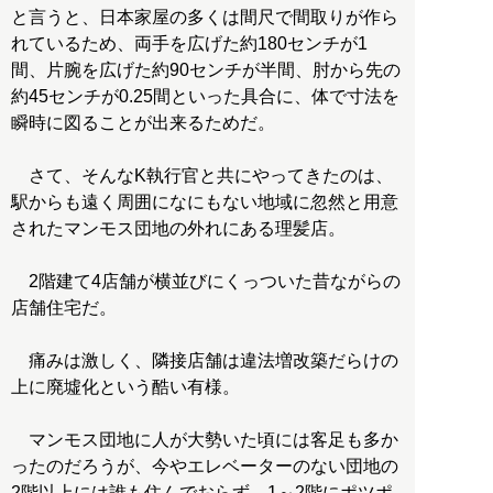
と言うと、日本家屋の多くは間尺で間取りが作ら
れているため、両手を広げた約180センチが1
間、片腕を広げた約90センチが半間、肘から先の
約45センチが0.25間といった具合に、体で寸法を
瞬時に図ることが出来るためだ。
さて、そんなK執行官と共にやってきたのは、
駅からも遠く周囲になにもない地域に忽然と用意
されたマンモス団地の外れにある理髪店。
2階建て4店舗が横並びにくっついた昔ながらの
店舗住宅だ。
痛みは激しく、隣接店舗は違法増改築だらけの
上に廃墟化という酷い有様。
マンモス団地に人が大勢いた頃には客足も多か
ったのだろうが、今やエレベーターのない団地の
2階以上には誰も住んでおらず、1～2階にポツポ