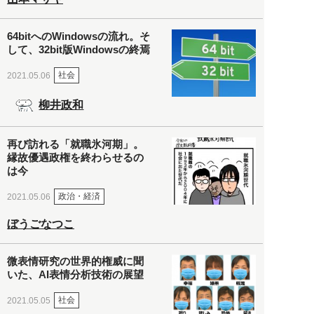
64bitへのWindowsの流れ。そ
して、32bit版Windowsの終焉
社会
2021.05.06
柳井政和
再び訪れる「就職氷河期」。
縁故優遇政権を終わらせるの
は今
政治・経済
2021.05.06
ぼうごなつこ
微表情研究の世界的権威に聞
いた、AI表情分析技術の展望
社会
2021.05.05