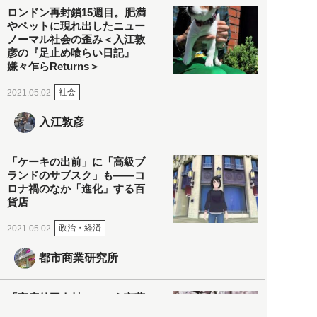
ロンドン再封鎖15週目。肥満
やペットに現れ出したニュー
ノーマル社会の歪み＜入江敦
彦の『足止め喰らい日記』
嫌々乍らReturns＞
社会
2021.05.02
入江敦彦
「ケーキの出前」に「高級ブ
ランドのサブスク」も――コ
ロナ禍のなか「進化」する百
貨店
政治・経済
2021.05.02
都市商業研究所
「高度外国人材」という言葉
に潜む欺瞞と、日本が搾取し