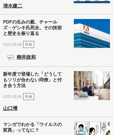
清水建二
PDFの生みの親、チャール
ズ・ゲシキ氏死去。その技術
と歴史を振り返る
社会
2021.05.05
柳井政和
新年度で登場した「どうして
もソリが合わない同僚」と付
き合う方法
社会
2021.05.04
山口博
マンガでわかる「ウイルスの
変異」ってなに？