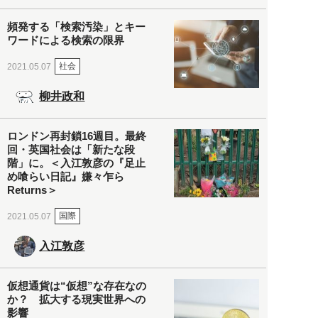
頻発する「検索汚染」とキー
ワードによる検索の限界
社会
2021.05.07
柳井政和
ロンドン再封鎖16週目。最終
回・英国社会は「新たな段
階」に。＜入江敦彦の『足止
め喰らい日記』嫌々乍ら
Returns＞
国際
2021.05.07
入江敦彦
仮想通貨は“仮想”な存在なの
か？ 拡大する現実世界への
影響