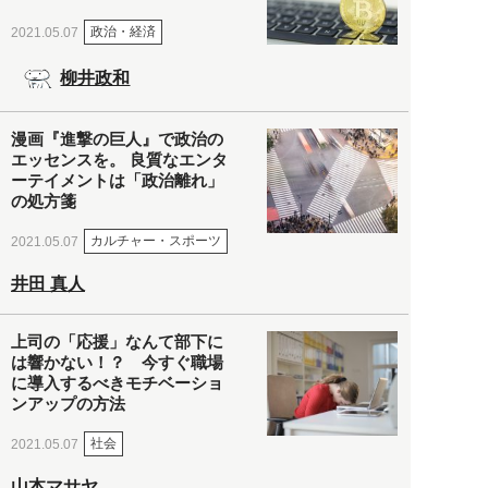
政治・経済
2021.05.07
柳井政和
漫画『進撃の巨人』で政治の
エッセンスを。 良質なエンタ
ーテイメントは「政治離れ」
の処方箋
カルチャー・スポーツ
2021.05.07
井田 真人
上司の「応援」なんて部下に
は響かない！？ 今すぐ職場
に導入するべきモチベーショ
ンアップの方法
社会
2021.05.07
山本マサヤ