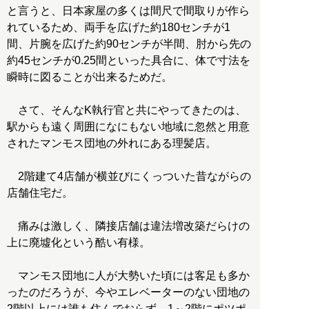
と言うと、日本家屋の多くは間尺で間取りが作ら
れているため、両手を広げた約180センチが1
間、片腕を広げた約90センチが半間、肘から先の
約45センチが0.25間といった具合に、体で寸法を
瞬時に図ることが出来るためだ。
さて、そんなK執行官と共にやってきたのは、
駅からも遠く周囲になにもない地域に忽然と用意
されたマンモス団地の外れにある理髪店。
2階建て4店舗が横並びにくっついた昔ながらの
店舗住宅だ。
痛みは激しく、隣接店舗は違法増改築だらけの
上に廃墟化という酷い有様。
マンモス団地に人が大勢いた頃には客足も多か
ったのだろうが、今やエレベーターのない団地の
2階以上には誰も住んでおらず、1～2階にポツポ