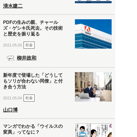
清水建二
PDFの生みの親、チャール
ズ・ゲシキ氏死去。その技術
と歴史を振り返る
社会
2021.05.05
柳井政和
新年度で登場した「どうして
もソリが合わない同僚」と付
き合う方法
社会
2021.05.04
山口博
マンガでわかる「ウイルスの
変異」ってなに？