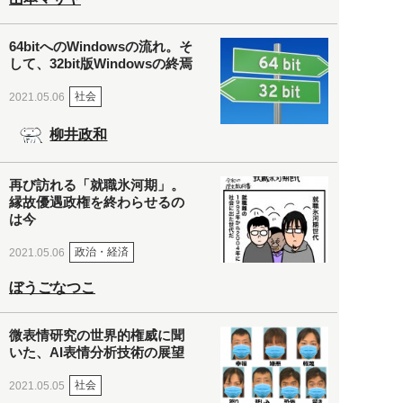
64bitへのWindowsの流れ。そ
して、32bit版Windowsの終焉
社会
2021.05.06
柳井政和
再び訪れる「就職氷河期」。
縁故優遇政権を終わらせるの
は今
政治・経済
2021.05.06
ぼうごなつこ
微表情研究の世界的権威に聞
いた、AI表情分析技術の展望
社会
2021.05.05