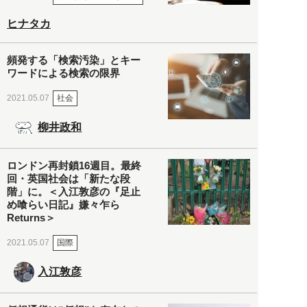
ヒナタカ
頻発する「検索汚染」とキー
ワードによる検索の限界
社会
2021.05.07
柳井政和
ロンドン再封鎖16週目。最終
回・英国社会は「新たな段
階」に。＜入江敦彦の『足止
め喰らい日記』嫌々乍ら
Returns＞
国際
2021.05.07
入江敦彦