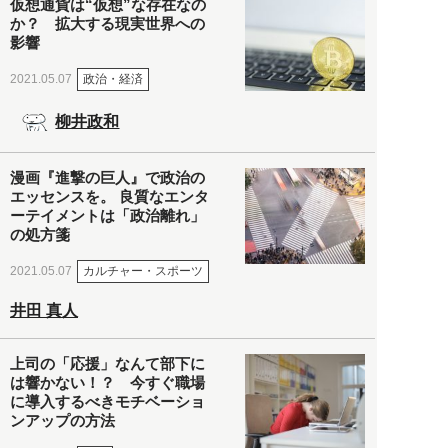
仮想通貨は“仮想”な存在なの
か？ 拡大する現実世界への
影響
政治・経済
2021.05.07
柳井政和
漫画『進撃の巨人』で政治の
エッセンスを。 良質なエンタ
ーテイメントは「政治離れ」
の処方箋
カルチャー・スポーツ
2021.05.07
井田 真人
上司の「応援」なんて部下に
は響かない！？ 今すぐ職場
に導入するべきモチベーショ
ンアップの方法