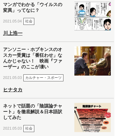
マンガでわかる「ウイルスの
変異」ってなに？
社会
2021.05.04
川上浩一
アンソニー・ホプキンスのオ
スカー受賞は「番狂わせ」な
んかじゃない！ 映画『ファ
ーザー』のここが凄い
カルチャー・スポーツ
2021.05.03
ヒナタカ
ネットで話題の「陰謀論チャ
ート」を徹底解説＆日本語訳
してみた
社会
2021.05.03