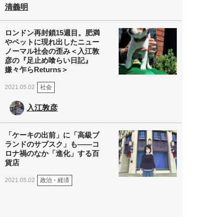
清義明
ロンドン再封鎖15週目。肥満
やペットに現れ出したニュー
ノーマル社会の歪み＜入江敦
彦の『足止め喰らい日記』
嫌々乍らReturns＞
社会
2021.05.02
入江敦彦
「ケーキの出前」に「高級ブ
ランドのサブスク」も――コ
ロナ禍のなか「進化」する百
貨店
政治・経済
2021.05.02
都市商業研究所