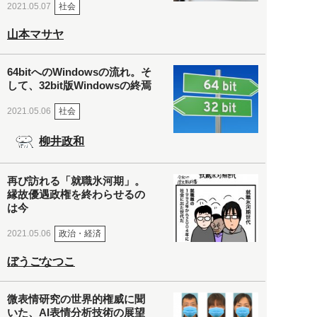
社会
2021.05.07
山本マサヤ
64bitへのWindowsの流れ。そ
して、32bit版Windowsの終焉
社会
2021.05.06
柳井政和
再び訪れる「就職氷河期」。
縁故優遇政権を終わらせるの
は今
政治・経済
2021.05.06
ぼうごなつこ
微表情研究の世界的権威に聞
いた、AI表情分析技術の展望