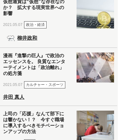
仮想通貨は“仮想”な存在なの
か？ 拡大する現実世界への
影響
政治・経済
2021.05.07
柳井政和
漫画『進撃の巨人』で政治の
エッセンスを。 良質なエンタ
ーテイメントは「政治離れ」
の処方箋
カルチャー・スポーツ
2021.05.07
井田 真人
上司の「応援」なんて部下に
は響かない！？ 今すぐ職場
に導入するべきモチベーショ
ンアップの方法