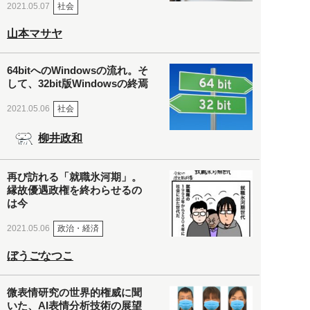
社会
2021.05.07
山本マサヤ
64bitへのWindowsの流れ。そ
して、32bit版Windowsの終焉
社会
2021.05.06
柳井政和
再び訪れる「就職氷河期」。
縁故優遇政権を終わらせるの
は今
政治・経済
2021.05.06
ぼうごなつこ
微表情研究の世界的権威に聞
いた、AI表情分析技術の展望