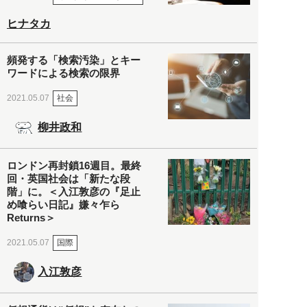
ヒナタカ
頻発する「検索汚染」とキー
ワードによる検索の限界
社会
2021.05.07
柳井政和
ロンドン再封鎖16週目。最終
回・英国社会は「新たな段
階」に。＜入江敦彦の『足止
め喰らい日記』嫌々乍ら
Returns＞
国際
2021.05.07
入江敦彦