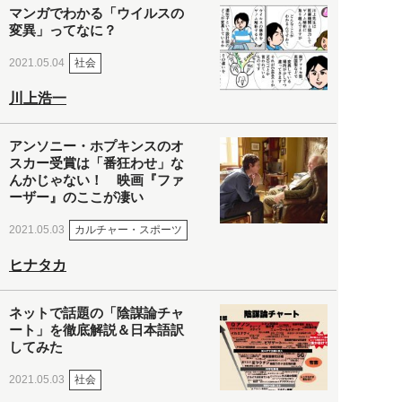
マンガでわかる「ウイルスの
変異」ってなに？
社会
2021.05.04
川上浩一
アンソニー・ホプキンスのオ
スカー受賞は「番狂わせ」な
んかじゃない！ 映画『ファ
ーザー』のここが凄い
カルチャー・スポーツ
2021.05.03
ヒナタカ
ネットで話題の「陰謀論チャ
ート」を徹底解説＆日本語訳
してみた
社会
2021.05.03