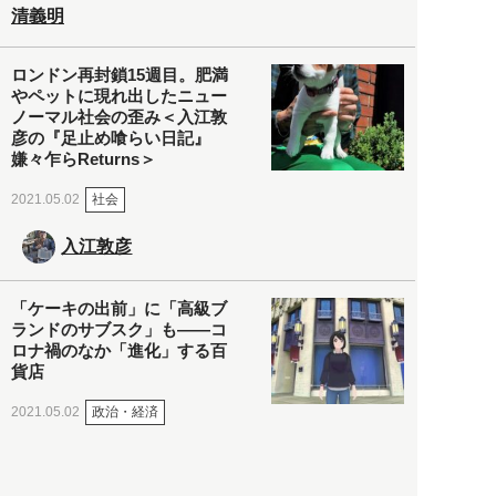
清義明
ロンドン再封鎖15週目。肥満
やペットに現れ出したニュー
ノーマル社会の歪み＜入江敦
彦の『足止め喰らい日記』
嫌々乍らReturns＞
社会
2021.05.02
入江敦彦
「ケーキの出前」に「高級ブ
ランドのサブスク」も――コ
ロナ禍のなか「進化」する百
貨店
政治・経済
2021.05.02
都市商業研究所