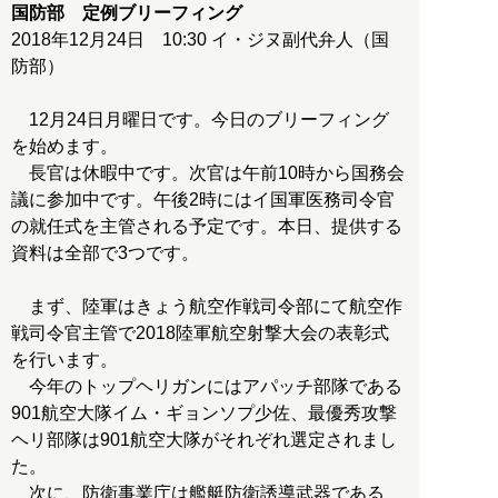
国防部 定例ブリーフィング
2018年12月24日 10:30 イ・ジヌ副代弁人（国
防部）
12月24日月曜日です。今日のブリーフィング
を始めます。
長官は休暇中です。次官は午前10時から国務会
議に参加中です。午後2時にはイ国軍医務司令官
の就任式を主管される予定です。本日、提供する
資料は全部で3つです。
まず、陸軍はきょう航空作戦司令部にて航空作
戦司令官主管で2018陸軍航空射撃大会の表彰式
を行います。
今年のトップヘリガンにはアパッチ部隊である
901航空大隊イム・ギョンソプ少佐、最優秀攻撃
ヘリ部隊は901航空大隊がそれぞれ選定されまし
た。
次に、防衛事業庁は艦艇防衛誘導武器である