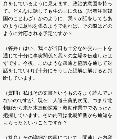
弁をしているように見えます。政治的意図を持っ
て。どんなに話しても牛の耳に念仏（訳者注※韓
国のことわざ）かのように、我々が話をしてもあ
のように意地を張るようであれば、その際はどの
ように対応される予定ですか？
（答弁）はい、我々が当日も十分な外交ルートを
通じて十分に事実関係と我々の立場を伝達したは
ずです。今後、このような疎通と協議を通じて対
話をしていけば十分にそうした誤解は解けると判
断しています。
（質問）私はその文書というものをよく読んでい
ないのですが、現在、人道主義的次元、つまり北
朝鮮から来た木造船探索・救助作業中であったと
把握しています。その内容は北朝鮮側から通知を
もらったということですか？
（答弁）その詳細な内容について、関連した内容