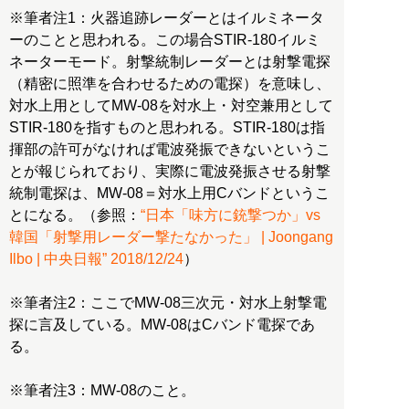
※筆者注1：火器追跡レーダーとはイルミネータ
ーのことと思われる。この場合STIR-180イルミ
ネーターモード。射撃統制レーダーとは射撃電探
（精密に照準を合わせるための電探）を意味し、
対水上用としてMW-08を対水上・対空兼用として
STIR-180を指すものと思われる。STIR-180は指
揮部の許可がなければ電波発振できないというこ
とが報じられており、実際に電波発振させる射撃
統制電探は、MW-08＝対水上用Cバンドというこ
とになる。（参照：
“日本「味方に銃撃つか」vs
韓国「射撃用レーダー撃たなかった」 | Joongang
Ilbo | 中央日報” 2018/12/24
）
※筆者注2：ここでMW-08三次元・対水上射撃電
探に言及している。MW-08はCバンド電探であ
る。
※筆者注3：MW-08のこと。