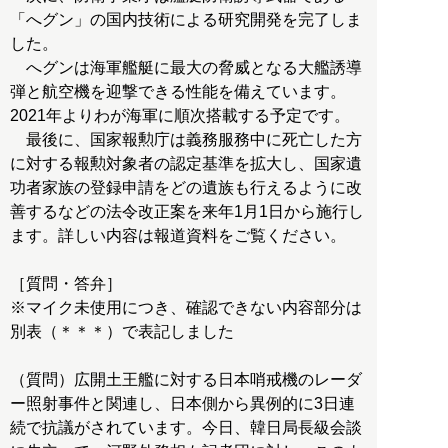
「へグン」の国内技術による研究開発を完了しま
した。
へグンは海軍艦艇に最大の脅威となる大艦誘導
弾と航空機を迎撃できる性能を備えています。
2021年よりわが海軍に順次搭載する予定です。
最後に、国家報勲庁は義務服務中に死亡した方
に対する報勲対象者の認定基準を拡大し、国家遺
功者家族の登録申請をどの遺族も行えるように改
善するなどの法令改正案を来年1月1日から施行し
ます。詳しい内容は報道資料をご覧ください。
［質問・答弁］
※マイク未使用につき、確認できない内容部分は
別表（＊＊＊）で表記しました
（質問）広開土王艦に対する日本哨戒機のレーダ
ー照射事件と関連し、日本側から異例的に3日連
続で抗議がされています。今日、韓日局長級会談