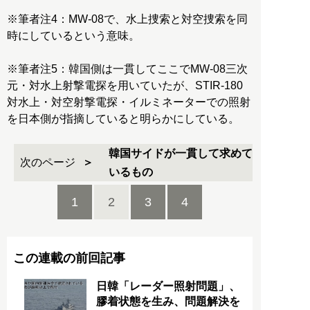
※筆者注4：MW-08で、水上捜索と対空捜索を同
時にしているという意味。
※筆者注5：韓国側は一貫してここでMW-08三次
元・対水上射撃電探を用いていたが、STIR-180
対水上・対空射撃電探・イルミネーターでの照射
を日本側が指摘していると明らかにしている。
韓国サイドが一貫して求めて
次のページ
いるもの
1
2
3
4
この連載の前回記事
日韓「レーダー照射問題」、
膠着状態を生み、問題解決を