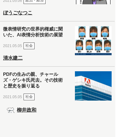
政治・経済
2021.05.06
ぼうごなつこ
微表情研究の世界的権威に聞
いた、AI表情分析技術の展望
社会
2021.05.05
清水建二
PDFの生みの親、チャール
ズ・ゲシキ氏死去。その技術
と歴史を振り返る
社会
2021.05.05
柳井政和
新年度で登場した「どうして
もソリが合わない同僚」と付