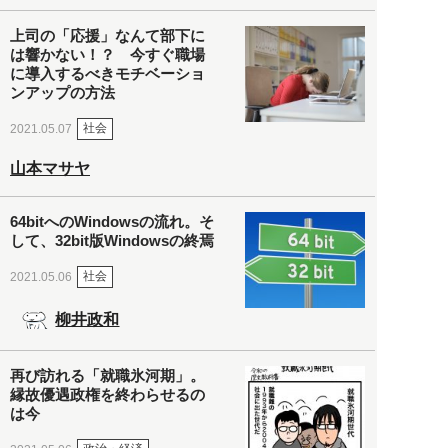
上司の「応援」なんて部下に
は響かない！？ 今すぐ職場
に導入するべきモチベーショ
ンアップの方法
社会
2021.05.07
山本マサヤ
64bitへのWindowsの流れ。そ
して、32bit版Windowsの終焉
社会
2021.05.06
柳井政和
再び訪れる「就職氷河期」。
縁故優遇政権を終わらせるの
は今