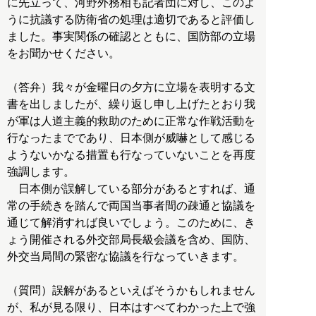
に先立って、河野外務相も記者団に対し、このよ
うに抗議する防衛省の処理は適切であると評価し
ました。事実関係の確認とともに、国防部の立場
をお聞かせください。
（答弁）我々が金曜日の夕方に立場を表明する文
書を出しましたが、繰り返し申し上げたとおり我
が軍は人道主義的救助のために正常な作戦活動を
行なったまでであり、日本側が威嚇として感じる
ようないかなる措置も行なっていないことを再度
強調します。
日本側が誤解している部分があるとすれば、通
常の手続きを踏んで両国当事者間の疎通と協議を
通じて解消すれば良いでしょう。このために、き
ょう開催される外交部局長級会議を含め、国防、
外交当局間の緊密な協議を行なっていきます。
（質問）誤解があるといえばそうかもしれません
が、私が見る限り、日本はすべてわかった上で強