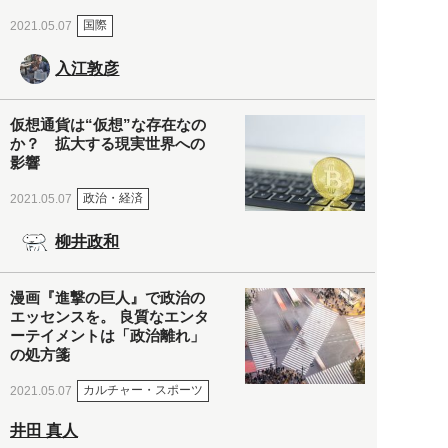
国際
2021.05.07
入江敦彦
仮想通貨は“仮想”な存在なの
か？ 拡大する現実世界への
影響
政治・経済
2021.05.07
柳井政和
漫画『進撃の巨人』で政治の
エッセンスを。 良質なエンタ
ーテイメントは「政治離れ」
の処方箋
カルチャー・スポーツ
2021.05.07
井田 真人