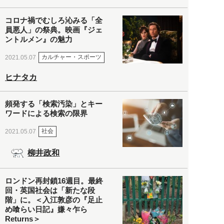
コロナ禍でむしろ沁みる「全
員悪人」の祭典。映画『ジェ
ントルメン』の魅力
カルチャー・スポーツ
2021.05.07
ヒナタカ
頻発する「検索汚染」とキー
ワードによる検索の限界
社会
2021.05.07
柳井政和
ロンドン再封鎖16週目。最終
回・英国社会は「新たな段
階」に。＜入江敦彦の『足止
め喰らい日記』嫌々乍ら
Returns＞