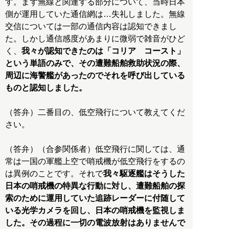
す。まず無線と関連する部分について、当時日本
側が運用していた通信網は…失礼しました。無線
交信については一部の通信内容は認知できまし
た。しかし通信感度があまりに微弱で雑音がひど
く、
我々が認知できたのは「コリア コースト」
という単語のみで、その遭難船舶救助状況の際、
周辺に海警艦があったのでそれを呼び出している
ものと認知しました。
（答弁）二番目の、低空飛行について教えてくだ
さい。
（答弁）（合参関係者）低空飛行に関しては、通
常は一国の軍艦上空で哨戒機が低空飛行をするの
は異例のことです。それで
我々駆逐艦はそうした
日本の哨戒機の特異な行動に対し、遭難船舶の探
索のために運用していた追跡レーダーに付随して
いる光学カメラを回し、日本の哨戒機を監視しま
した。その過程に一切の電波放射はありませんで