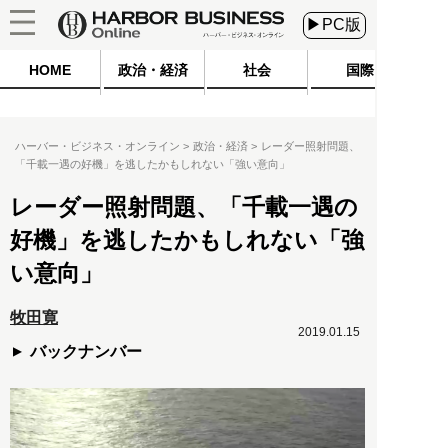
▶PC版
HOME
政治・経済
社会
国際
ハーバー・ビジネス・オンライン
政治・経済
レーダー照射問題、
「千載一遇の好機」を逃したかもしれない「強い意向」
レーダー照射問題、「千載一遇の
好機」を逃したかもしれない「強
い意向」
牧田寛
2019.01.15
バックナンバー