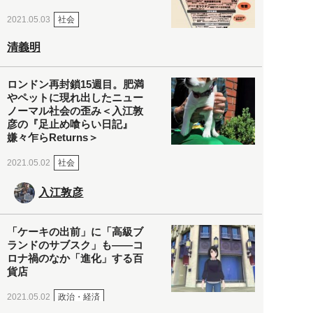
社会
2021.05.03
清義明
ロンドン再封鎖15週目。肥満
やペットに現れ出したニュー
ノーマル社会の歪み＜入江敦
彦の『足止め喰らい日記』
嫌々乍らReturns＞
社会
2021.05.02
入江敦彦
「ケーキの出前」に「高級ブ
ランドのサブスク」も――コ
ロナ禍のなか「進化」する百
貨店
政治・経済
2021.05.02