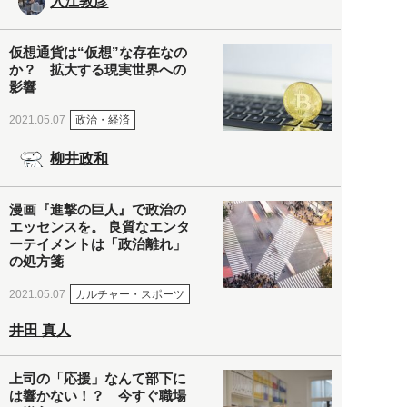
入江敦彦
仮想通貨は“仮想”な存在なの
か？ 拡大する現実世界への
影響
政治・経済
2021.05.07
柳井政和
漫画『進撃の巨人』で政治の
エッセンスを。 良質なエンタ
ーテイメントは「政治離れ」
の処方箋
カルチャー・スポーツ
2021.05.07
井田 真人
上司の「応援」なんて部下に
は響かない！？ 今すぐ職場