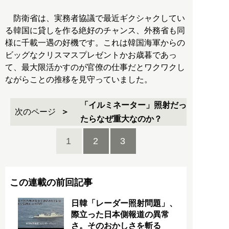
防衛省は、実務者協議で最近ギクシャクしてい
る韓国に貸しを作る絶好のチャンス、外務省も同
様に千載一遇の好機です。これは韓国海軍からの
ビッグなクリスマスプレゼントかお歳暮であっ
て、最大限活かすのが官僚の仕事だとワクワクし
ながらことの推移を見守っていました。
「イルミネーター」照射だっ
次のページ
たらなぜ重大なのか？
1
2
3
この連載の前回記事
日韓「レーダー照射問題」、
際立った日本側報道の異常
さ。そのおかしさを斬る