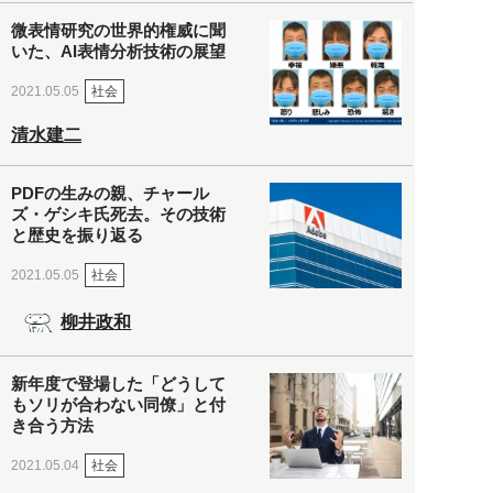
微表情研究の世界的権威に聞
いた、AI表情分析技術の展望
社会
2021.05.05
清水建二
PDFの生みの親、チャール
ズ・ゲシキ氏死去。その技術
と歴史を振り返る
社会
2021.05.05
柳井政和
新年度で登場した「どうして
もソリが合わない同僚」と付
き合う方法
社会
2021.05.04