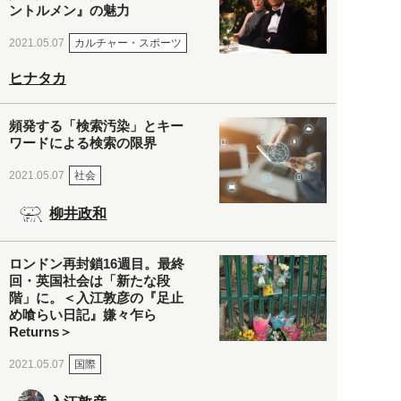
ントルメン』の魅力
カルチャー・スポーツ
2021.05.07
ヒナタカ
頻発する「検索汚染」とキー
ワードによる検索の限界
社会
2021.05.07
柳井政和
ロンドン再封鎖16週目。最終
回・英国社会は「新たな段
階」に。＜入江敦彦の『足止
め喰らい日記』嫌々乍ら
Returns＞
国際
2021.05.07