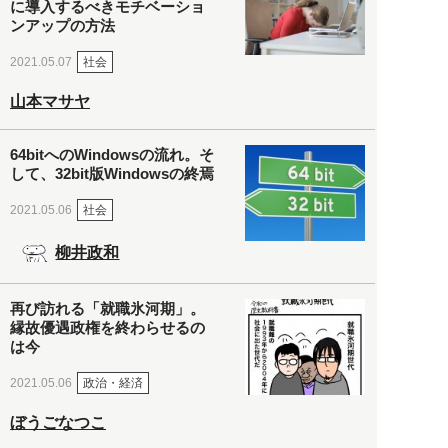
に導入するべきモチベーショ
ンアップの方法
社会
2021.05.07
山本マサヤ
64bitへのWindowsの流れ。そ
して、32bit版Windowsの終焉
社会
2021.05.06
柳井政和
再び訪れる「就職氷河期」。
縁故優遇政権を終わらせるの
は今
政治・経済
2021.05.06
ぼうごなつこ