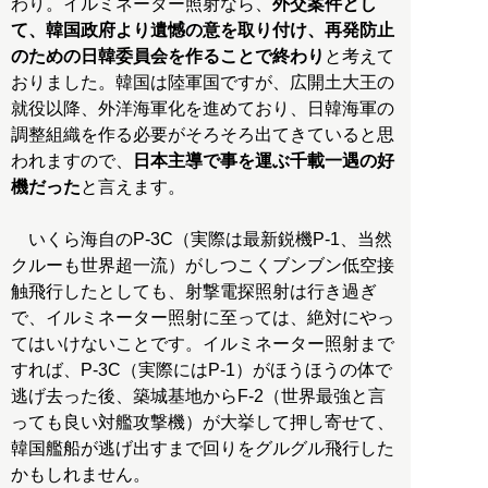
わり。イルミネーター照射なら、
外交案件とし
て、韓国政府より遺憾の意を取り付け、再発防止
のための日韓委員会を作ることで終わり
と考えて
おりました。韓国は陸軍国ですが、広開土大王の
就役以降、外洋海軍化を進めており、日韓海軍の
調整組織を作る必要がそろそろ出てきていると思
われますので、
日本主導で事を運ぶ千載一遇の好
機だった
と言えます。
いくら海自のP-3C（実際は最新鋭機P-1、当然
クルーも世界超一流）がしつこくブンブン低空接
触飛行したとしても、射撃電探照射は行き過ぎ
で、イルミネーター照射に至っては、絶対にやっ
てはいけないことです。イルミネーター照射まで
すれば、P-3C（実際にはP-1）がほうほうの体で
逃げ去った後、築城基地からF-2（世界最強と言
っても良い対艦攻撃機）が大挙して押し寄せて、
韓国艦船が逃げ出すまで回りをグルグル飛行した
かもしれません。