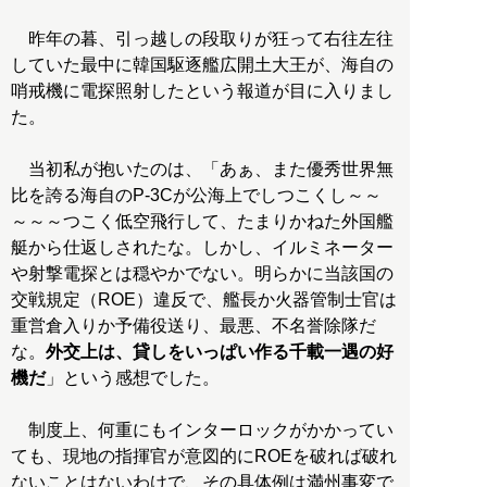
昨年の暮、引っ越しの段取りが狂って右往左往
していた最中に韓国駆逐艦広開土大王が、海自の
哨戒機に電探照射したという報道が目に入りまし
た。
当初私が抱いたのは、「あぁ、また優秀世界無
比を誇る海自のP-3Cが公海上でしつこくし～～
～～～つこく低空飛行して、たまりかねた外国艦
艇から仕返しされたな。しかし、イルミネーター
や射撃電探とは穏やかでない。明らかに当該国の
交戦規定（ROE）違反で、艦長か火器管制士官は
重営倉入りか予備役送り、最悪、不名誉除隊だ
な。
外交上は、貸しをいっぱい作る千載一遇の好
機だ
」という感想でした。
制度上、何重にもインターロックがかかってい
ても、現地の指揮官が意図的にROEを破れば破れ
ないことはないわけで、その具体例は満州事変で