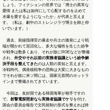
しょう。フィクションの世界では「博士の異常な
愛情 または私は如何にして心配するのを止めて
水爆を愛するようになったか」が代表と言えま
す。（私は、劇中のストレンジラヴ博士を師と仰
いでいます。）
過去、前線指揮官の暴走や兵士の激発により戦
端が開かれて泥沼化し、多大な犠牲を生じた紛争
や戦争は数多くあり、それが故にROEなどが整備
され、
外交やそれ以前の実務者協議という紛争解
決手段を整えてきた
のは人類の英知と言えます。
冷戦時代、偶発核戦争の恐怖は大変に大きなもの
でそれが故に米ソ間には、国家元首間のホットラ
インまで整備されてきています。
今回は、友好国である韓国海軍が相手ですの
で、
射撃電探照射なら実務者協議でケリ
を付け、
国会の委員会報告で文民統制の形式を整えれば終