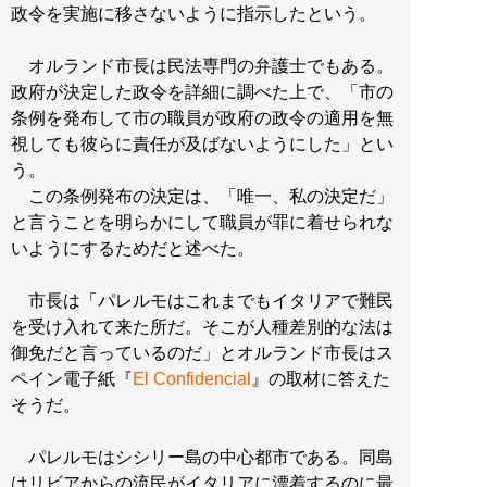
政令を実施に移さないように指示したという。
オルランド市長は民法専門の弁護士でもある。
政府が決定した政令を詳細に調べた上で、「市の
条例を発布して市の職員が政府の政令の適用を無
視しても彼らに責任が及ばないようにした」とい
う。
この条例発布の決定は、「唯一、私の決定だ」
と言うことを明らかにして職員が罪に着せられな
いようにするためだと述べた。
市長は「パレルモはこれまでもイタリアで難民
を受け入れて来た所だ。そこが人種差別的な法は
御免だと言っているのだ」とオルランド市長はス
ペイン電子紙『
El Confidencial
』の取材に答えた
そうだ。
パレルモはシシリー島の中心都市である。同島
はリビアからの流民がイタリアに漂着するのに最