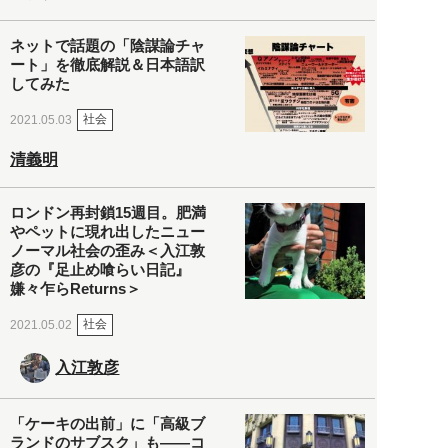
ネットで話題の「陰謀論チャ
ート」を徹底解説＆日本語訳
してみた
社会
2021.05.03
清義明
ロンドン再封鎖15週目。肥満
やペットに現れ出したニュー
ノーマル社会の歪み＜入江敦
彦の『足止め喰らい日記』
嫌々乍らReturns＞
社会
2021.05.02
入江敦彦
「ケーキの出前」に「高級ブ
ランドのサブスク」も――コ