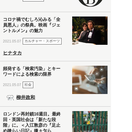
コロナ禍でむしろ沁みる「全
員悪人」の祭典。映画『ジェ
ントルメン』の魅力
カルチャー・スポーツ
2021.05.07
ヒナタカ
頻発する「検索汚染」とキー
ワードによる検索の限界
社会
2021.05.07
柳井政和
ロンドン再封鎖16週目。最終
回・英国社会は「新たな段
階」に。＜入江敦彦の『足止
め喰らい日記』嫌々乍ら