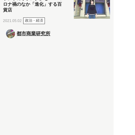
ロナ禍のなか「進化」する百
貨店
政治・経済
2021.05.02
都市商業研究所
「高度外国人材」という言葉
に潜む欺瞞と、日本が搾取し
依存する圧倒的多数の外国人
労働者の実像とは？
社会
2021.05.01
月刊日本
以前の記事をもっと見る