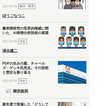
政治・経済
2021.05.06
ぼうごなつこ
微表情研究の世界的権威に聞
いた、AI表情分析技術の展望
社会
2021.05.05
清水建二
PDFの生みの親、チャール
ズ・ゲシキ氏死去。その技術
と歴史を振り返る
社会
2021.05.05
柳井政和
新年度で登場した「どうして