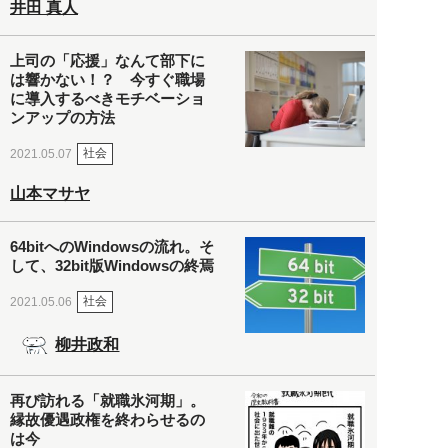
井田 真人
上司の「応援」なんて部下に
は響かない！？ 今すぐ職場
に導入するべきモチベーショ
ンアップの方法
社会
2021.05.07
山本マサヤ
64bitへのWindowsの流れ。そ
して、32bit版Windowsの終焉
社会
2021.05.06
柳井政和
再び訪れる「就職氷河期」。
縁故優遇政権を終わらせるの
は今