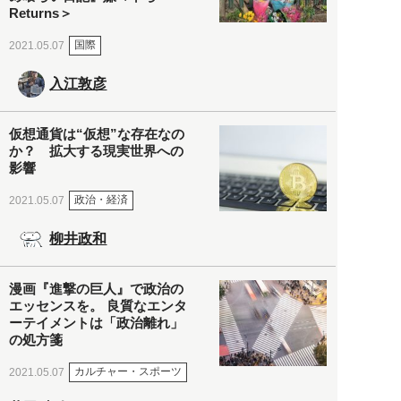
Returns＞
国際
2021.05.07
入江敦彦
仮想通貨は“仮想”な存在なの
か？ 拡大する現実世界への
影響
政治・経済
2021.05.07
柳井政和
漫画『進撃の巨人』で政治の
エッセンスを。 良質なエンタ
ーテイメントは「政治離れ」
の処方箋
カルチャー・スポーツ
2021.05.07