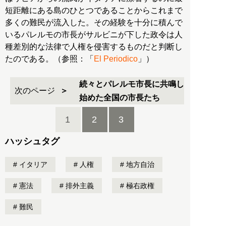
短距離にある島のひとつであることからこれまで
多くの難民が流入した。その経験を十分に積んで
いるパレルモの市長がサルビニが下した政令は人
種差別的な法律で人権を侵害するものだと判断し
たのである。（参照：「
El Periodico
」）
続々とパレルモ市長に共鳴し
次のページ
始めた全国の市長たち
1
2
3
ハッシュタグ
イタリア
人権
地方自治
憲法
排外主義
極右政権
難民