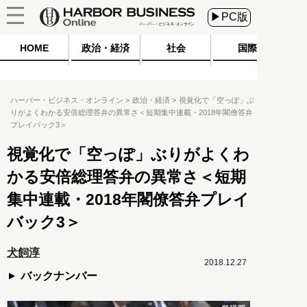
▶PC版
HOME
政治・経済
社会
国際
ハーバー・ビジネス・オンライン
政治・経済
視覚化で「空っぽ」ぶ
りがよくわかる安倍総理答弁の異常さ＜短期集中連載・2018年閣僚答弁
プレイバック3＞
視覚化で「空っぽ」ぶりがよくわ
かる安倍総理答弁の異常さ＜短期
集中連載・2018年閣僚答弁プレイ
バック3＞
犬飼淳
2018.12.27
バックナンバー