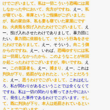
けでございまして、私は一切こういう恐喝には屈
しなかった中において、先方がですね、
えー、
私
が寝ている、車庫というご指摘がございました
が、私の家自体、私も妻も寝ていた家屋にです
ね、火炎瓶を投げ入れたわけでございまして、
え
ー、投げ入れさせたわけでありまして、暴力団に
たい、
暴力団に依頼をして、そういう行為をさせ
たわけでありまして、
えー、そういう、
向こう側
からのですね、
えー、いわば、
恐喝ゆすりには私
は一切屈しなかったから、このようなことが何回
か起こったわけでございますが。幸いですね、
え
ー、
この首謀者も、
えー、
捕まり、
えー、これは
判決が下り、処罰がなされたと、いうことだろう
と、
えー、
思うわけでございまして、
これはむし
ろ、私が関わりがあるということでは全くなくて
ですね、私は一切の関わりを断ってきた中におい
て、発生した事件であるわけでございます。
そし
て、既に判決が下り、本人は処罰されているとい
うことでございます。
」