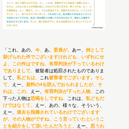
「これ、あの、
今、
あ、
委員が、
あー、
例として
挙げられた件でございますけれども、いずれにせ
よ、この件はですね、有罪判決が下っているわけ
でありまして、
被疑者は処罰されたものでありま
して、
私どもは、
これ
被害者でございます。そし
て、
えー、
資料の4を読んでおられましたが、そ
れは、この、
えー、
有罪判決が下った人物、
この
下った人物は
恐喝をしですね、
これは、
私どもだ
けではなくて、
えー、あの、様々な、そういう、
えー、
過去も指摘されているわけでございます
が、その人物がですね、こう言っていたというこ
とを紹介をして頂いたんだろうと、
えー、
思うわ