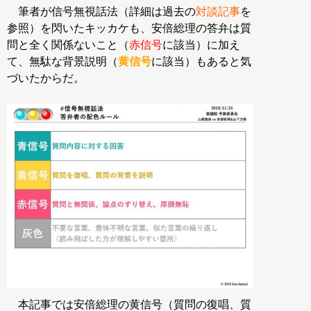
筆者が信号無視話法（詳細は過去の
対談記事
を
参照）を閃いたキッカケも、安倍総理の答弁は質
問と全く関係ないこと（
赤信号
に該当）に加え
て、無駄な背景説明（
黄信号
に該当）もあると気
づいたからだ。
本記事では安倍総理の黄信号（質問の復唱、質