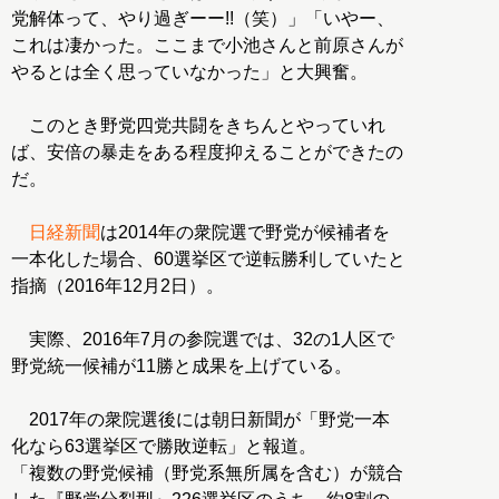
党解体って、やり過ぎーー!!（笑）」「いやー、
これは凄かった。ここまで小池さんと前原さんが
やるとは全く思っていなかった」と大興奮。
このとき野党四党共闘をきちんとやっていれ
ば、安倍の暴走をある程度抑えることができたの
だ。
日経新聞
は2014年の衆院選で野党が候補者を
一本化した場合、60選挙区で逆転勝利していたと
指摘（2016年12月2日）。
実際、2016年7月の参院選では、32の1人区で
野党統一候補が11勝と成果を上げている。
2017年の衆院選後には朝日新聞が「野党一本
化なら63選挙区で勝敗逆転」と報道。
「複数の野党候補（野党系無所属を含む）が競合