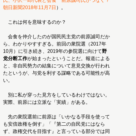
氏、小沢一郎代表と会食 前原誠司氏がつなぐ？
朝日新聞2018年11月7日
）。
これは何を意味するのか？
会食を仲介したのが国民民主党の前原誠司だか
ら、わかりやすすぎる。前回の衆院選（2017年
10月）に引き続き、2019年の参院選に向けて
野
党分断工作
が始まったということだ。報道による
と、非自民勢力の結集について意見交換が行われ
たというが、与党を利する謀略である可能性が高
い。
別に私が穿った見方をしているわけではない。
実際、前原には立派な「実績」がある。
先の衆院選前に前原は「いかなる手段を使って
も安倍政権を倒す」「『第二の自民党にはなら
ず、政権交代を目指す』と言っている部分では同