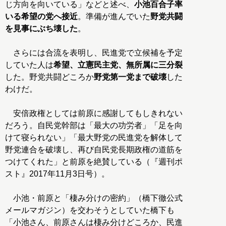
じ方向を向いている」などと述べ、
小池百合子率
いる希望の党へ接近
。準備が進んでいた
野党共闘
を見事にぶち壊した
。
さらには合流を表明し、民進党で立候補を予定
していた人は
希望、立憲民主党、無所属に三分裂
した。野党共闘どころか
野党第一党まで破壊
した
わけだ。
安倍政権としては前原に感謝してもしきれない
だろう。自民党幹部は「最大の功労者」「足を向
けて寝られない」「最大野党の民進党を解体して
野党連合を破壊し、再び自民党長期政権の道筋を
つけてくれた」と前原を絶賛している（『週刊ポ
スト』2017年11月3日号）。
小池・前原と「棲み分けの密約」（橋下徹公式
メールマガジン）を交わそうとしていた橋下も
「小池さん、前原さんは棲み分けどころか、民進