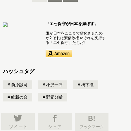
エセ保守が日本を滅ぼす
『
』
誰が日本をここまで劣化させたの
か? それは安倍政権やそれを支持す
る「エセ保守」たちだ!
ハッシュタグ
前原誠司
小沢一郎
橋下徹
維新の会
野党分断
B!
ブックマーク