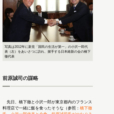
写真は2012年に新党「国民の生活が第一」の小沢一郎代
表（左）をあいさつに訪れ、握手する日本維新の会の橋下
徹代表
前原誠司の謀略
先日、橋下徹と小沢一郎が東京都内のフランス
料理店で一緒に飯を食ったそうな（参照：
橋下徹