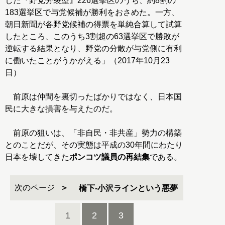
した『野党分裂型』226選挙区のうち、約8割の
183選挙区で与党候補が勝利をおさめた。一方、
朝日新聞が各野党候補の得票を単純合算して試算
したところ、このうち3割超の63選挙区で勝敗が
逆転する結果となり、野党の分散が与党側に有利
に働いたことがうかがえる」（2017年10月23
日）
前原は仲間を裏切ったばかりではなく、日本国
民に大きな損害を与えたのだ。
前原の狙いは、「非自民・非共産」勢力の構築
とのことだが、その実態は平成の30年間にわたり
日本を壊してきた
ポンコツ議員の再結集
である。
次のページ
橋下-小沢ラインという悪夢
1
2
3