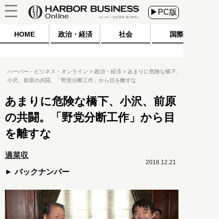
▶PC版
HOME
政治・経済
社会
国際
ハーバー・ビジネス・オンライン
政治・経済
あまりに危険な橋下、
小沢、前原の共闘。「野党分断工作」から目を離すな
あまりに危険な橋下、小沢、前原
の共闘。「野党分断工作」から目
を離すな
適菜収
2018.12.21
バックナンバー